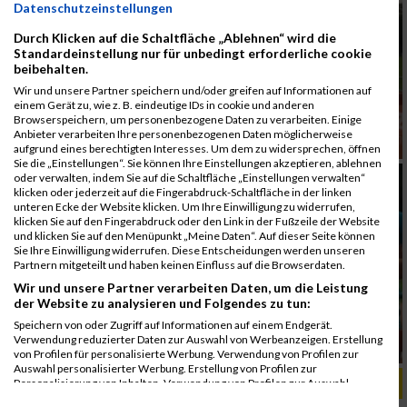
Datenschutzeinstellungen
Durch Klicken auf die Schaltfläche „Ablehnen“ wird die
Standardeinstellung nur für unbedingt erforderliche cookie
beibehalten.
Wir und unsere Partner speichern und/oder greifen auf Informationen auf
einem Gerät zu, wie z. B. eindeutige IDs in cookie und anderen
Browserspeichern, um personenbezogene Daten zu verarbeiten. Einige
Anbieter verarbeiten Ihre personenbezogenen Daten möglicherweise
aufgrund eines berechtigten Interesses. Um dem zu widersprechen, öffnen
Sie die „Einstellungen“. Sie können Ihre Einstellungen akzeptieren, ablehnen
oder verwalten, indem Sie auf die Schaltfläche „Einstellungen verwalten“
klicken oder jederzeit auf die Fingerabdruck-Schaltfläche in der linken
unteren Ecke der Website klicken. Um Ihre Einwilligung zu widerrufen,
klicken Sie auf den Fingerabdruck oder den Link in der Fußzeile der Website
und klicken Sie auf den Menüpunkt „Meine Daten“. Auf dieser Seite können
Sie Ihre Einwilligung widerrufen. Diese Entscheidungen werden unseren
Partnern mitgeteilt und haben keinen Einfluss auf die Browserdaten.
Wir und unsere Partner verarbeiten Daten, um die Leistung
der Website zu analysieren und Folgendes zu tun:
Speichern von oder Zugriff auf Informationen auf einem Endgerät.
Verwendung reduzierter Daten zur Auswahl von Werbeanzeigen. Erstellung
von Profilen für personalisierte Werbung. Verwendung von Profilen zur
Auswahl personalisierter Werbung. Erstellung von Profilen zur
ALBUM B2RUN MÜNCHEN, B2RUN / 16.07.2019
Personalisierung von Inhalten. Verwendung von Profilen zur Auswahl
personalisierter Inhalte. Messung der Werbeleistung. Messung der