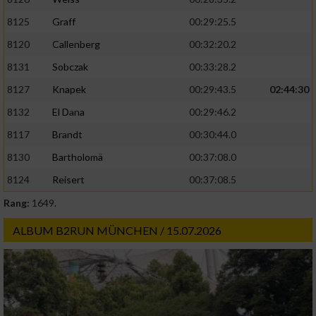
8125
Graff
00:29:25.5
8120
Callenberg
00:32:20.2
8131
Sobczak
00:33:28.2
8127
Knapek
00:29:43.5
02:44:30
8132
El Dana
00:29:46.2
8117
Brandt
00:30:44.0
8130
Bartholomä
00:37:08.0
8124
Reisert
00:37:08.5
Rang:
1649.
ALBUM B2RUN MÜNCHEN / 15.07.2026