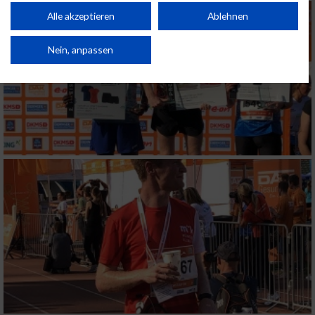
Performance von Inhalten. Analyse von Zielgruppen durch Statistiken oder
Kombinationen von Daten aus verschiedenen Quellen. Entwicklung und
Alle akzeptieren
Ablehnen
Verbesserung der Angebote. Verwendung reduzierter Daten zur Auswahl
von Inhalten.
Daten können außerhalb der Europäischen Union weitergegeben und in die
Nein, anpassen
USA gesendet werden.
Ihre Einwilligung und die cookie Richtlinie gelten ausschließlich für diese
Website/App.
Partnerliste anzeigen (1 IAB-Anbieter)
Wir nutzen Ihre Daten für folgende Zwecke:
IAB-Verarbeitungszwecke:
Speichern von oder Zugriff auf Informationen
auf einem Endgerät
Verwendung reduzierter Daten zur Auswahl
von Werbeanzeigen
Erstellung von Profilen für personalisierte
Werbung
Verwendung von Profilen zur Auswahl