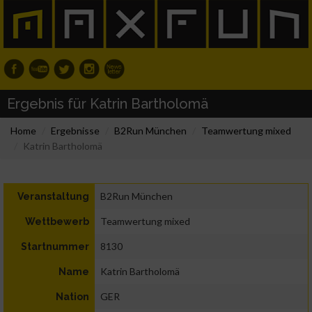
Ergebnis für Katrin Bartholomä
Home
Ergebnisse
B2Run München
Teamwertung mixed
Katrin Bartholomä
B2Run München
Veranstaltung
Teamwertung mixed
Wettbewerb
8130
Startnummer
Katrin Bartholomä
Name
GER
Nation