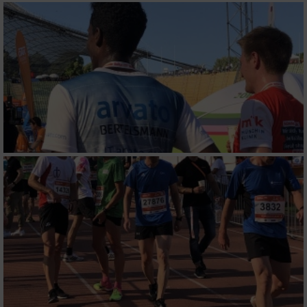
personalisierter Werbung
Erstellung von Profilen zur Personalisierung
von Inhalten
Verwendung von Profilen zur Auswahl
personalisierter Inhalte
Messung der Werbeleistung
Messung der Performance von Inhalten
Analyse von Zielgruppen durch Statistiken
oder Kombinationen von Daten aus
verschiedenen Quellen
Entwicklung und Verbesserung der Angebote
Verwendung reduzierter Daten zur Auswahl
von Inhalten