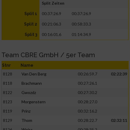
Split Zeiten
00:37:26.9
00:37:26.9
Split 1
00:21:06.3
00:58:33.3
Split 2
00:16:01.6
01:14:34.9
Split 3
Team CBRE GmbH / 5er Team
Stnr
Name
8128
Van Den Berg
00:26:59.7
02:22:39
8118
Brachmann
00:27:26.1
8122
Gwozdz
00:27:30.2
8123
Morgenstern
00:28:27.0
8119
Prinz
00:32:16.2
8129
Thom
00:28:22.7
02:32:11
8126
Weiss
00:28:35.2