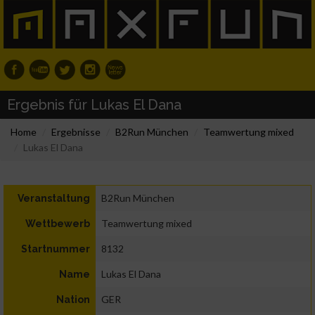
Ergebnis für Lukas El Dana
Home
Ergebnisse
B2Run München
Teamwertung mixed
Lukas El Dana
B2Run München
Veranstaltung
Teamwertung mixed
Wettbewerb
8132
Startnummer
Lukas El Dana
Name
GER
Nation