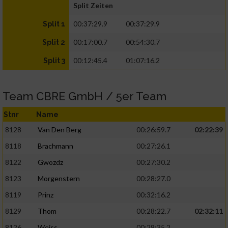
Split Zeiten
00:37:29.9
00:37:29.9
Split 1
00:17:00.7
00:54:30.7
Split 2
00:12:45.4
01:07:16.2
Split 3
Team CBRE GmbH / 5er Team
Stnr
Name
8128
Van Den Berg
00:26:59.7
02:22:39
8118
Brachmann
00:27:26.1
8122
Gwozdz
00:27:30.2
8123
Morgenstern
00:28:27.0
8119
Prinz
00:32:16.2
8129
Thom
00:28:22.7
02:32:11
8126
Weiss
00:28:35.2