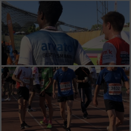
personalisierter Werbung
Erstellung von Profilen zur Personalisierung
von Inhalten
Verwendung von Profilen zur Auswahl
personalisierter Inhalte
Messung der Werbeleistung
Messung der Performance von Inhalten
Analyse von Zielgruppen durch Statistiken
oder Kombinationen von Daten aus
verschiedenen Quellen
Entwicklung und Verbesserung der Angebote
Verwendung reduzierter Daten zur Auswahl
von Inhalten