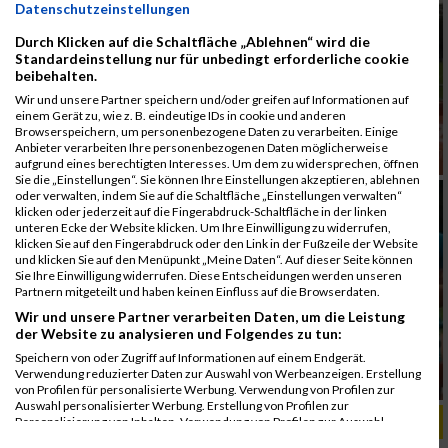
Datenschutzeinstellungen
Durch Klicken auf die Schaltfläche „Ablehnen“ wird die
Standardeinstellung nur für unbedingt erforderliche cookie
beibehalten.
Wir und unsere Partner speichern und/oder greifen auf Informationen auf
einem Gerät zu, wie z. B. eindeutige IDs in cookie und anderen
Browserspeichern, um personenbezogene Daten zu verarbeiten. Einige
Anbieter verarbeiten Ihre personenbezogenen Daten möglicherweise
aufgrund eines berechtigten Interesses. Um dem zu widersprechen, öffnen
Sie die „Einstellungen“. Sie können Ihre Einstellungen akzeptieren, ablehnen
oder verwalten, indem Sie auf die Schaltfläche „Einstellungen verwalten“
klicken oder jederzeit auf die Fingerabdruck-Schaltfläche in der linken
unteren Ecke der Website klicken. Um Ihre Einwilligung zu widerrufen,
klicken Sie auf den Fingerabdruck oder den Link in der Fußzeile der Website
und klicken Sie auf den Menüpunkt „Meine Daten“. Auf dieser Seite können
Sie Ihre Einwilligung widerrufen. Diese Entscheidungen werden unseren
Partnern mitgeteilt und haben keinen Einfluss auf die Browserdaten.
Wir und unsere Partner verarbeiten Daten, um die Leistung
der Website zu analysieren und Folgendes zu tun:
Speichern von oder Zugriff auf Informationen auf einem Endgerät.
Verwendung reduzierter Daten zur Auswahl von Werbeanzeigen. Erstellung
von Profilen für personalisierte Werbung. Verwendung von Profilen zur
Auswahl personalisierter Werbung. Erstellung von Profilen zur
ALBUM B2RUN MÜNCHEN, B2RUN / 16.07.2019
Personalisierung von Inhalten. Verwendung von Profilen zur Auswahl
personalisierter Inhalte. Messung der Werbeleistung. Messung der