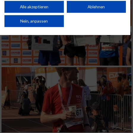
Performance von Inhalten. Analyse von Zielgruppen durch Statistiken oder
Kombinationen von Daten aus verschiedenen Quellen. Entwicklung und
Alle akzeptieren
Ablehnen
Verbesserung der Angebote. Verwendung reduzierter Daten zur Auswahl
von Inhalten.
Daten können außerhalb der Europäischen Union weitergegeben und in die
Nein, anpassen
USA gesendet werden.
Ihre Einwilligung und die cookie Richtlinie gelten ausschließlich für diese
Website/App.
Partnerliste anzeigen (1 IAB-Anbieter)
Wir nutzen Ihre Daten für folgende Zwecke:
IAB-Verarbeitungszwecke:
Speichern von oder Zugriff auf Informationen
auf einem Endgerät
Verwendung reduzierter Daten zur Auswahl
von Werbeanzeigen
Erstellung von Profilen für personalisierte
Werbung
Verwendung von Profilen zur Auswahl