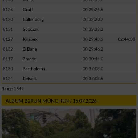
8125
Graff
00:29:25.5
8120
Callenberg
00:32:20.2
8131
Sobczak
00:33:28.2
8127
Knapek
00:29:43.5
02:44:30
8132
El Dana
00:29:46.2
8117
Brandt
00:30:44.0
8130
Bartholomä
00:37:08.0
8124
Reisert
00:37:08.5
Rang:
1649.
ALBUM B2RUN MÜNCHEN / 15.07.2026