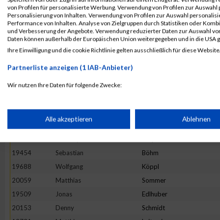
19868
Dirk
Riedel
von Profilen für personalisierte Werbung. Verwendung von Profilen zur Auswahl p
19857
Oliver-Kersten
Raab
Personalisierung von Inhalten. Verwendung von Profilen zur Auswahl personalis
Performance von Inhalten. Analyse von Zielgruppen durch Statistiken oder Komb
19626
Roland
Hösl
und Verbesserung der Angebote. Verwendung reduzierter Daten zur Auswahl von
Daten können außerhalb der Europäischen Union weitergegeben und in die USA 
19463
Christoph
Breitner
Ihre Einwilligung und die cookie Richtlinie gelten ausschließlich für diese Website
19813
Andreas
Naumann
Partnerliste anzeigen (1 IAB-Anbieter)
19621
Volker
Hohnke
19581
Uwe
Gruber
Wir nutzen Ihre Daten für folgende Zwecke:
IAB-Verarbeitungszwecke:
20134
Julian
Mayer
20138
Florian
Nöther
Speichern von oder Zugriff auf Informationen auf einem Endge
Alle akzeptieren
Ablehnen
20125
Christian
Klee
19782
Christoph
Meyer
Verwendung reduzierter Daten zur Auswahl von Werbeanzeige
19454
Sebastian
Böhm
19688
Wolfgang
Köppl
Erstellung von Profilen für personalisierte Werbung
20059
Matthias
Sommer
19509
Jonas
Edlhuber
20153
Denny
Schmidt
Verwendung von Profilen zur Auswahl personalisierter Werbun