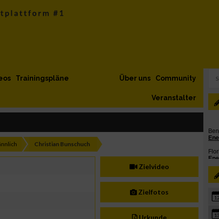
eos
Trainingspläne
Über uns
Community
Veranstalter
nnlich
Christian Bunschuch
Zielvideo
Zielfotos
1
1
Urkunde