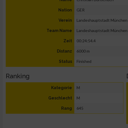
GER
Nation
Landeshauptstadt München
Verein
Landeshauptstadt München
Team Name
00:24:54.4
Zeit
6000 m
Distanz
Finished
Status
Ranking
M
Kategorie
M
Geschlecht
645
Rang