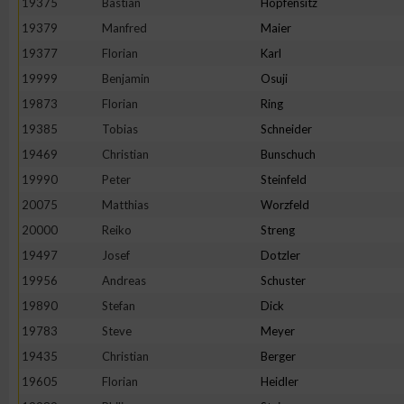
19375
Bastian
Hopfensitz
19379
Manfred
Maier
19377
Florian
Karl
19999
Benjamin
Osuji
19873
Florian
Ring
19385
Tobias
Schneider
19469
Christian
Bunschuch
19990
Peter
Steinfeld
20075
Matthias
Worzfeld
20000
Reiko
Streng
19497
Josef
Dotzler
19956
Andreas
Schuster
19890
Stefan
Dick
19783
Steve
Meyer
19435
Christian
Berger
19605
Florian
Heidler