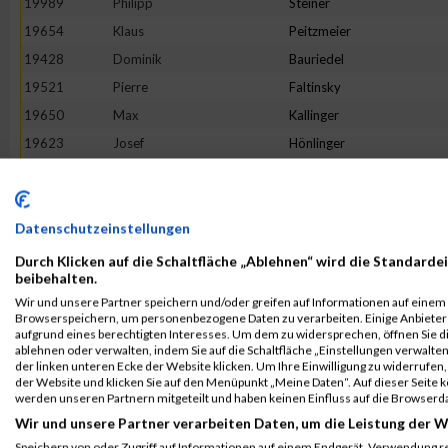
19989
Philipp
Steiner
19654
Klaus
Peitzmeier
19428
Dominik
Bauriedel
19521
Pierre
Faltinsky
19650
Max
Kallinger
19623
Josef
Hönlinger
19948
Andre
Schöne
19513
Mohammed
El-Amrani
19660
Adrian
Keine
Datenschutzeinstellungen
19467
Oliver
Brutschy
Durch Klicken auf die Schaltfläche „Ablehnen“ wird die Standardei
beibehalten.
19479
Ulrich
Schönemann
Wir und unsere Partner speichern und/oder greifen auf Informationen auf einem G
19794
Dino
Morelli
Browserspeichern, um personenbezogene Daten zu verarbeiten. Einige Anbiete
aufgrund eines berechtigten Interesses. Um dem zu widersprechen, öffnen Sie die
19526
Michael
Fink
ablehnen oder verwalten, indem Sie auf die Schaltfläche „Einstellungen verwalten“
der linken unteren Ecke der Website klicken. Um Ihre Einwilligung zu widerrufen, 
19544
Klaus
Gasteiger
der Website und klicken Sie auf den Menüpunkt „Meine Daten“. Auf dieser Seite 
20084
Marco
Zielske
werden unseren Partnern mitgeteilt und haben keinen Einfluss auf die Browserd
Wir und unsere Partner verarbeiten Daten, um die Leistung der W
19642
Michael
Jaumann
Speichern von oder Zugriff auf Informationen auf einem Endgerät. Verwendung r