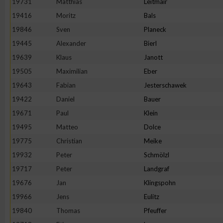
19731
Matthias
Leitmair
19416
Moritz
Bals
Erstellung von Profilen zur Personalisierung von Inhalten
19846
Sven
Planeck
19445
Alexander
Bierl
Verwendung von Profilen zur Auswahl personalisierter Inhalte
19639
Klaus
Janott
19505
Maximilian
Eber
Messung der Werbeleistung
19643
Fabian
Jesterschawek
19422
Daniel
Bauer
Messung der Performance von Inhalten
19671
Paul
Klein
19495
Matteo
Dolce
Analyse von Zielgruppen durch Statistiken oder Kombinatione
19775
Christian
Meike
verschiedenen Quellen
19932
Peter
Schmölzl
19717
Peter
Landgraf
Entwicklung und Verbesserung der Angebote
19676
Jan
Klingspohn
19966
Jens
Eulitz
Verwendung reduzierter Daten zur Auswahl von Inhalten
19840
Thomas
Pfeuffer