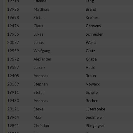
19718
Etienne
Lang
IAB-Besonderheiten:
19926
Matthias
Brand
Verwendung genauer Standortdaten
19698
Stefan
Kreiner
19476
Claus
Cerweny
Geräte anhand von aktiv angeforderten Informationen identifi
19935
Lukas
Schneider
20077
Jonas
Wurtz
Nicht-IAB-Verarbeitungszwecke:
19559
Wolfgang
Glatz
Notwendig
19572
Alexander
Graba
19587
Lorenz
Hackl
19405
Andreas
Braun
Performance
20139
Stephan
Nowack
19911
Stefan
Schelle
Funktional
19430
Andreas
Becker
20121
Steve
Jütersonke
Werbung
19964
Max
Sedlmeier
19841
Christian
Pfingstgraf