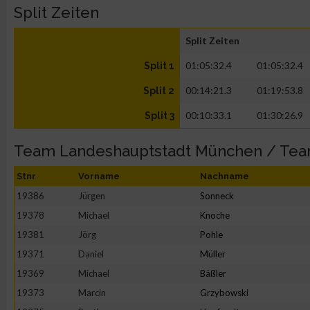
Split Zeiten
Split Zeiten
01:05:32.4
01:05:32.4
Split 1
00:14:21.3
01:19:53.8
Split 2
00:10:33.1
01:30:26.9
Split 3
Team Landeshauptstadt München / Te
Stnr
Vorname
Nachname
19386
Jürgen
Sonneck
19378
Michael
Knoche
19381
Jörg
Pohle
19371
Daniel
Müller
19369
Michael
Bäßler
19373
Marcin
Grzybowski