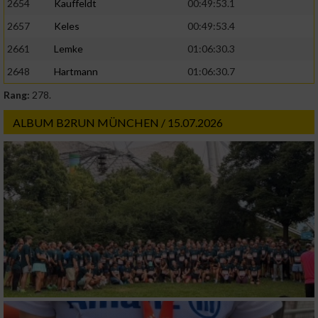
2654
Kauffeldt
00:49:53.1
2657
Keles
00:49:53.4
2661
Lemke
01:06:30.3
2648
Hartmann
01:06:30.7
Rang:
278.
ALBUM B2RUN MÜNCHEN / 15.07.2026