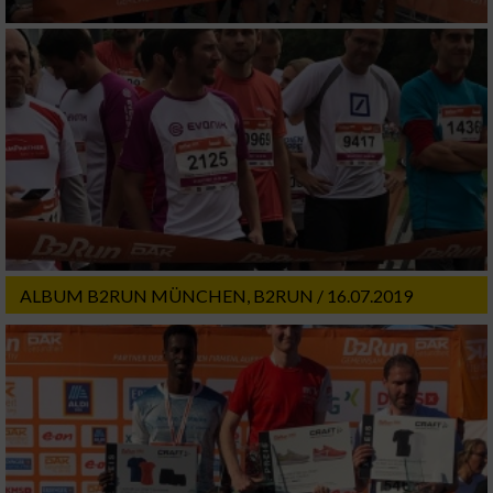
Verwendung reduzierter Daten zur Auswahl
von Werbeanzeigen
Erstellung von Profilen für personalisierte
Werbung
Verwendung von Profilen zur Auswahl
personalisierter Werbung
Erstellung von Profilen zur Personalisierung
von Inhalten
Verwendung von Profilen zur Auswahl
ALBUM B2RUN MÜNCHEN, B2RUN / 16.07.2019
personalisierter Inhalte
Messung der Werbeleistung
Messung der Performance von Inhalten
Analyse von Zielgruppen durch Statistiken