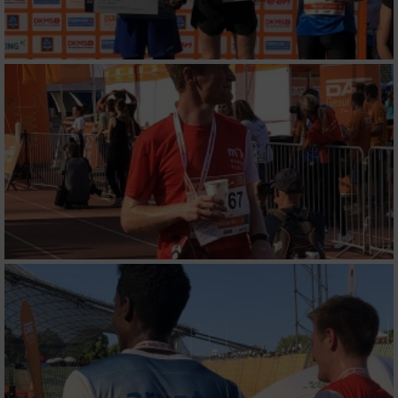
oder Kombinationen von Daten aus
verschiedenen Quellen
Entwicklung und Verbesserung der Angebote
Verwendung reduzierter Daten zur Auswahl
von Inhalten
IAB-Besonderheiten:
Verwendung genauer Standortdaten
Geräte anhand von aktiv angeforderten
Informationen identifizieren
Nicht-IAB-Verarbeitungszwecke:
Notwendig
Performance