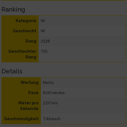
Ranking
W
Kategorie
W
Geschlecht
2128
Rang
735
Geschlechter
Rang
Details
Netto
Wertung
8:03 min/km
Pace
2,07 m/s
Meter pro
Sekunde
7,46 km/h
Geschwindigkeit