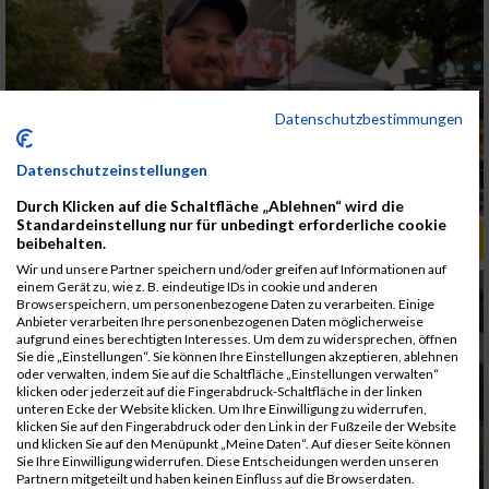
Datenschutzbestimmungen
Datenschutzeinstellungen
Durch Klicken auf die Schaltfläche „Ablehnen“ wird die
Standardeinstellung nur für unbedingt erforderliche cookie
ALBUM B2RUN KÖLN / 05.09.2019
beibehalten.
Wir und unsere Partner speichern und/oder greifen auf Informationen auf
einem Gerät zu, wie z. B. eindeutige IDs in cookie und anderen
Browserspeichern, um personenbezogene Daten zu verarbeiten. Einige
Anbieter verarbeiten Ihre personenbezogenen Daten möglicherweise
aufgrund eines berechtigten Interesses. Um dem zu widersprechen, öffnen
Sie die „Einstellungen“. Sie können Ihre Einstellungen akzeptieren, ablehnen
oder verwalten, indem Sie auf die Schaltfläche „Einstellungen verwalten“
klicken oder jederzeit auf die Fingerabdruck-Schaltfläche in der linken
unteren Ecke der Website klicken. Um Ihre Einwilligung zu widerrufen,
klicken Sie auf den Fingerabdruck oder den Link in der Fußzeile der Website
und klicken Sie auf den Menüpunkt „Meine Daten“. Auf dieser Seite können
Sie Ihre Einwilligung widerrufen. Diese Entscheidungen werden unseren
Partnern mitgeteilt und haben keinen Einfluss auf die Browserdaten.