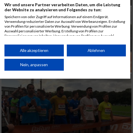
Wir und unsere Partner verarbeiten Daten, um die Leistung
der Website zu analysieren und Folgendes zu tun:
Speichern von oder Zugriff auf Informationen auf einem Endgerät.
Verwendung reduzierter Daten zur Auswahl von Werbeanzeigen. Erstellung
von Profilen für personalisierte Werbung. Verwendung von Profilen zur
Auswahl personalisierter Werbung. Erstellung von Profilen zur
Personalisierung von Inhalten. Verwendung von Profilen zur Auswahl
personalisierter Inhalte. Messung der Werbeleistung. Messung der
Performance von Inhalten. Analyse von Zielgruppen durch Statistiken oder
Kombinationen von Daten aus verschiedenen Quellen. Entwicklung und
Alle akzeptieren
Ablehnen
Verbesserung der Angebote. Verwendung reduzierter Daten zur Auswahl
von Inhalten.
Daten können außerhalb der Europäischen Union weitergegeben und in die
Nein, anpassen
USA gesendet werden.
Ihre Einwilligung und die cookie Richtlinie gelten ausschließlich für diese
Website/App.
Partnerliste anzeigen (1 IAB-Anbieter)
Wir nutzen Ihre Daten für folgende Zwecke:
IAB-Verarbeitungszwecke:
Speichern von oder Zugriff auf Informationen
auf einem Endgerät