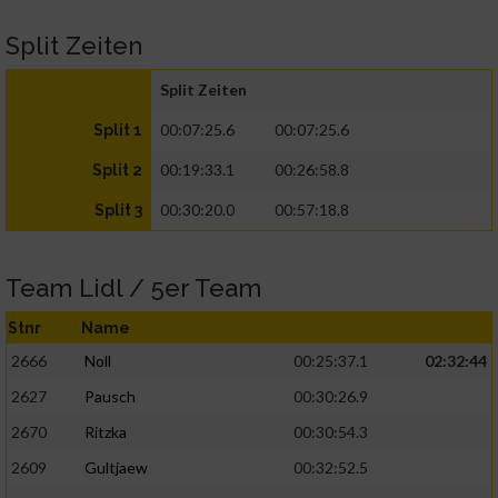
Split Zeiten
Split Zeiten
00:07:25.6
00:07:25.6
Split 1
00:19:33.1
00:26:58.8
Split 2
00:30:20.0
00:57:18.8
Split 3
Team Lidl / 5er Team
Stnr
Name
2666
Noll
00:25:37.1
02:32:44
2627
Pausch
00:30:26.9
2670
Ritzka
00:30:54.3
2609
Gultjaew
00:32:52.5