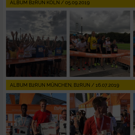
IAB-Besonderheiten:
ALBUM B2RUN KÖLN / 05.09.2019
Verwendung genauer Standortdaten
Geräte anhand von aktiv angeforderten Informationen identifi
Nicht-IAB-Verarbeitungszwecke:
Notwendig
Performance
ALBUM B2RUN MÜNCHEN, B2RUN / 16.07.2019
Funktional
Werbung