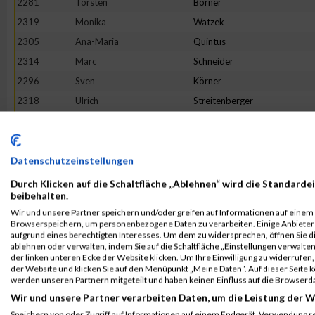
2281
Torsten
Börner
2319
Monika
Watzek
2305
Ana-Maria
Quintus
2314
Marc
Schneider
2296
Sven
Körner
2318
Ulrich
Streitenberger
2311
Adelheid
Scheu
2293
Jutta
Jochum
2310
Harald
Schäfer
Datenschutzeinstellungen
2297
Susanne
Kuhlmey
Durch Klicken auf die Schaltfläche „Ablehnen“ wird die Standardei
beibehalten.
2307
Malgorzata
Ringmann
Wir und unsere Partner speichern und/oder greifen auf Informationen auf einem G
2279
Grazyna
Belik
Browserspeichern, um personenbezogene Daten zu verarbeiten. Einige Anbiete
aufgrund eines berechtigten Interesses. Um dem zu widersprechen, öffnen Sie die
2278
Michael
Bahrstadt
ablehnen oder verwalten, indem Sie auf die Schaltfläche „Einstellungen verwalten“
der linken unteren Ecke der Website klicken. Um Ihre Einwilligung zu widerrufen, 
Rang:
25.
der Website und klicken Sie auf den Menüpunkt „Meine Daten“. Auf dieser Seite 
werden unseren Partnern mitgeteilt und haben keinen Einfluss auf die Browserd
Kontaktformular / Fragen
Wir und unsere Partner verarbeiten Daten, um die Leistung der W
zur Zeitmessung
Speichern von oder Zugriff auf Informationen auf einem Endgerät. Verwendung r