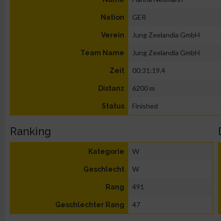
GER
Nation
Jung Zeelandia GmbH
Verein
Jung Zeelandia GmbH
Team Name
00:31:19.4
Zeit
6200 m
Distanz
Finished
Status
Ranking
W
Kategorie
W
Geschlecht
491
Rang
47
Geschlechter Rang