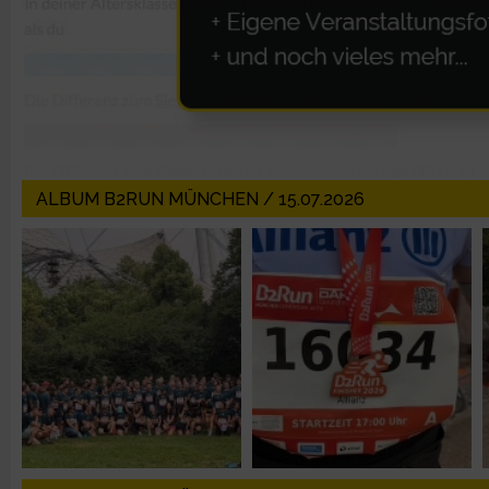
Erstellung von Profilen zur Personalisierung von Inhalten
Verwendung von Profilen zur Auswahl personalisierter Inhalte
Messung der Werbeleistung
ALBUM B2RUN MÜNCHEN / 15.07.2026
Messung der Performance von Inhalten
Analyse von Zielgruppen durch Statistiken oder Kombinatione
verschiedenen Quellen
Entwicklung und Verbesserung der Angebote
Verwendung reduzierter Daten zur Auswahl von Inhalten