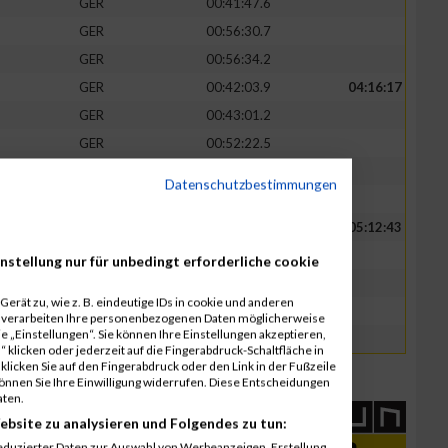
GER
00:41:47.6
GER
00:56:30.7
GER
00:56:34.2
GER
00:42:03.9
04:16:17
GER
00:43:01.2
GER
00:52:22.5
GER
00:58:57.0
Datenschutzbestimmungen
GER
00:59:52.5
GER
00:54:59.2
05:12:43
GER
00:59:55.5
nstellung nur für unbedingt erforderliche cookie
GER
01:00:35.5
erät zu, wie z. B. eindeutige IDs in cookie und anderen
GER
01:04:19.2
r verarbeiten Ihre personenbezogenen Daten möglicherweise
 „Einstellungen“. Sie können Ihre Einstellungen akzeptieren,
GER
01:12:54.5
 klicken oder jederzeit auf die Fingerabdruck-Schaltfläche in
klicken Sie auf den Fingerabdruck oder den Link in der Fußzeile
können Sie Ihre Einwilligung widerrufen. Diese Entscheidungen
aten.
ebsite zu analysieren und Folgendes zu tun:
eduzierter Daten zur Auswahl von Werbeanzeigen. Erstellung