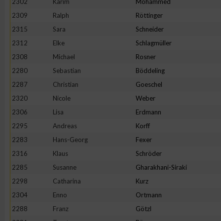
2302
Karim
Mohammed
2309
Ralph
Röttinger
2315
Sara
Schneider
2312
Elke
Schlagmüller
2308
Michael
Rosner
2280
Sebastian
Böddeling
2287
Christian
Goeschel
2320
Nicole
Weber
2306
Lisa
Erdmann
2295
Andreas
Korff
2283
Hans-Georg
Fexer
2316
Klaus
Schröder
2285
Susanne
Gharakhani-Siraki
2298
Catharina
Kurz
2304
Enno
Ortmann
2288
Franz
Götzl