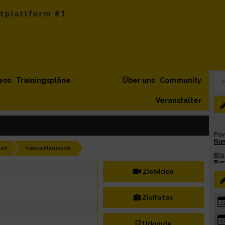
eos
Trainingspläne
Über uns
Community
Veranstalter
xed
Hanna Neumann
Zielvideo
Zielfotos
1
1
Urkunde