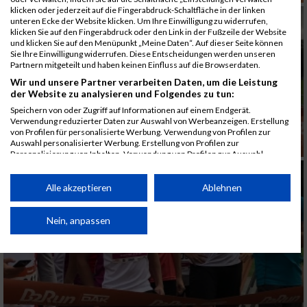
klicken oder jederzeit auf die Fingerabdruck-Schaltfläche in der linken
unteren Ecke der Website klicken. Um Ihre Einwilligung zu widerrufen,
klicken Sie auf den Fingerabdruck oder den Link in der Fußzeile der Website
und klicken Sie auf den Menüpunkt „Meine Daten“. Auf dieser Seite können
Sie Ihre Einwilligung widerrufen. Diese Entscheidungen werden unseren
Partnern mitgeteilt und haben keinen Einfluss auf die Browserdaten.
Wir und unsere Partner verarbeiten Daten, um die Leistung
der Website zu analysieren und Folgendes zu tun:
Speichern von oder Zugriff auf Informationen auf einem Endgerät.
Verwendung reduzierter Daten zur Auswahl von Werbeanzeigen. Erstellung
von Profilen für personalisierte Werbung. Verwendung von Profilen zur
Auswahl personalisierter Werbung. Erstellung von Profilen zur
Personalisierung von Inhalten. Verwendung von Profilen zur Auswahl
personalisierter Inhalte. Messung der Werbeleistung. Messung der
Performance von Inhalten. Analyse von Zielgruppen durch Statistiken oder
Kombinationen von Daten aus verschiedenen Quellen. Entwicklung und
Alle akzeptieren
Ablehnen
Verbesserung der Angebote. Verwendung reduzierter Daten zur Auswahl
von Inhalten.
Daten können außerhalb der Europäischen Union weitergegeben und in die
Nein, anpassen
USA gesendet werden.
Ihre Einwilligung und die cookie Richtlinie gelten ausschließlich für diese
Website/App.
Partnerliste anzeigen (1 IAB-Anbieter)
Wir nutzen Ihre Daten für folgende Zwecke: