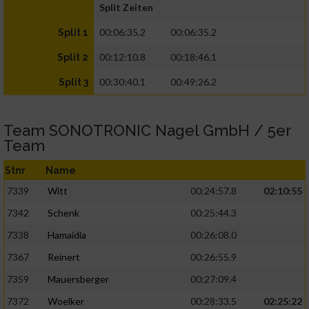
Split Zeiten
00:06:35.2
00:06:35.2
Split 1
00:12:10.8
00:18:46.1
Split 2
00:30:40.1
00:49:26.2
Split 3
Team SONOTRONIC Nagel GmbH / 5er
Team
Stnr
Name
7339
Witt
00:24:57.8
02:10:55
7342
Schenk
00:25:44.3
7338
Hamaidia
00:26:08.0
7367
Reinert
00:26:55.9
7359
Mauersberger
00:27:09.4
7372
Woelker
00:28:33.5
02:25:22