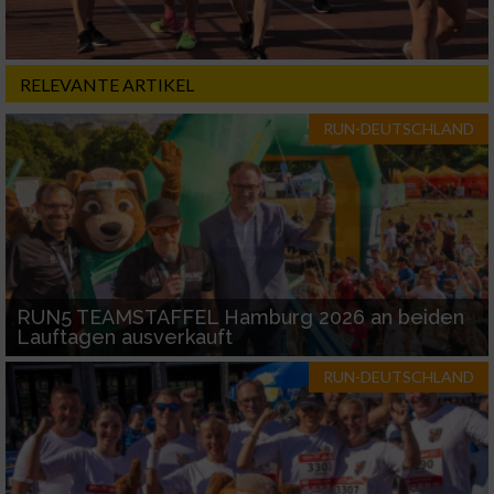
Notwendig
RELEVANTE ARTIKEL
Performance
RUN-DEUTSCHLAND
Funktional
Werbung
RUN5 TEAMSTAFFEL Hamburg 2026 an beiden
Lauftagen ausverkauft
RUN-DEUTSCHLAND