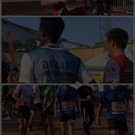
Messung der Performance von Inhalten
Analyse von Zielgruppen durch Statistiken
oder Kombinationen von Daten aus
verschiedenen Quellen
Entwicklung und Verbesserung der Angebote
Verwendung reduzierter Daten zur Auswahl
von Inhalten
IAB-Besonderheiten:
Verwendung genauer Standortdaten
Geräte anhand von aktiv angeforderten
Informationen identifizieren
Nicht-IAB-Verarbeitungszwecke: