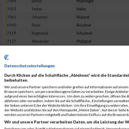
7094
Bernd
Mähringer
7053
Stefan
Keller
7061
Johannes
Klüppel
6900
Rene
Brückner
7159
Siegmund
Schadeck
7127
Alexander
Pfalzgraf
7058
Daniel
Klein
6901
Michael
Dienst
7031
Sebastian
Hennig
Datenschutzeinstellungen
7077
Nikolai
Kurenkow
Durch Klicken auf die Schaltfläche „Ablehnen“ wird die Standardei
beibehalten.
7138
Michael
Radszuweit
Wir und unsere Partner speichern und/oder greifen auf Informationen auf einem G
6964
Thomas
Bierweiler
Browserspeichern, um personenbezogene Daten zu verarbeiten. Einige Anbiete
aufgrund eines berechtigten Interesses. Um dem zu widersprechen, öffnen Sie die
7169
Ulrich
Schmidt
ablehnen oder verwalten, indem Sie auf die Schaltfläche „Einstellungen verwalten“
der linken unteren Ecke der Website klicken. Um Ihre Einwilligung zu widerrufen, 
6978
Patrick
Büch
der Website und klicken Sie auf den Menüpunkt „Meine Daten“. Auf dieser Seite 
7003
Elias
Essig
werden unseren Partnern mitgeteilt und haben keinen Einfluss auf die Browserd
Wir und unsere Partner verarbeiten Daten, um die Leistung der W
7165
Christoph
Schilling
Speichern von oder Zugriff auf Informationen auf einem Endgerät. Verwendung r