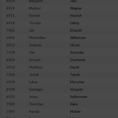
6914
Benjamin
Jans
6939
Markus
Wagner
6911
Florent
Heyrich
6918
Torsten
Liebig
7002
Jan
Erhardt
6942
Maximilian
Willemsen
6912
Andreas
Hirsch
7178
Ole
Schröder
6903
Arnaud
Duchemin
6910
Matthias
Hauth
7203
Jozsef
Tanyik
6920
Lukas
Marschar
6938
Santiago
Vasquez
6935
Jonas
Seifermann
7030
Thorsten
Henn
7093
Harald
Mahler