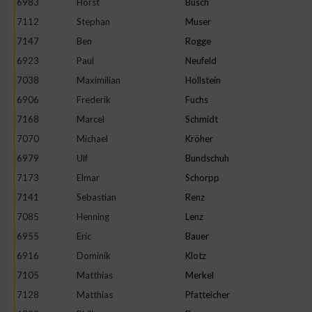
6983
Horst
Busch
7112
Stephan
Muser
Erstellung von Profilen zur Personalisierung von Inhalten
7147
Ben
Rogge
6923
Paul
Neufeld
Verwendung von Profilen zur Auswahl personalisierter Inhalte
7038
Maximilian
Hollstein
6906
Frederik
Fuchs
Messung der Werbeleistung
7168
Marcel
Schmidt
7070
Michael
Kröher
Messung der Performance von Inhalten
6979
Ulf
Bundschuh
7173
Elmar
Schorpp
Analyse von Zielgruppen durch Statistiken oder Kombinatione
7141
Sebastian
Renz
verschiedenen Quellen
7085
Henning
Lenz
6955
Eric
Bauer
Entwicklung und Verbesserung der Angebote
6916
Dominik
Klotz
7105
Matthias
Merkel
Verwendung reduzierter Daten zur Auswahl von Inhalten
7128
Matthias
Pfatteicher