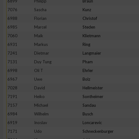
6899
Philipp
Braun
IAB-Besonderheiten:
7076
Sascha
Kunz
Verwendung genauer Standortdaten
6988
Florian
Christof
6985
Marcel
Steden
Geräte anhand von aktiv angeforderten Informationen identifi
7060
Maik
Klietmann
6931
Markus
Ring
Nicht-IAB-Verarbeitungszwecke:
7241
Dietmar
Langmaier
Notwendig
7131
Duy Tung
Pham
6998
Oli T
Ehrler
6967
Uwe
Bolz
Performance
7028
David
Hellmeister
7191
Heiko
Sontheimer
Funktional
7157
Michael
Sandau
6984
Wilhelm
Busch
Werbung
6919
Inoslav
Loncarevic
7171
Udo
Schneckenburger