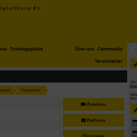
eos
Trainingspläne
Über uns
Community
Veranstalter
nnlich
Tom Albert
Zielvideo
Zielfotos
1
1
Urkunde