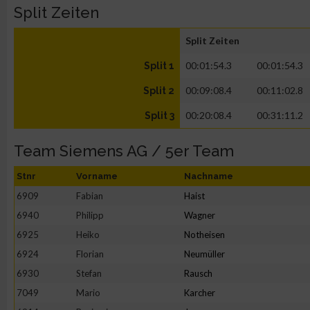
Split Zeiten
Split Zeiten
00:01:54.3
00:01:54.3
Split 1
00:09:08.4
00:11:02.8
Split 2
00:20:08.4
00:31:11.2
Split 3
Team Siemens AG / 5er Team
Stnr
Vorname
Nachname
6909
Fabian
Haist
6940
Philipp
Wagner
6925
Heiko
Notheisen
6924
Florian
Neumüller
6930
Stefan
Rausch
7049
Mario
Karcher