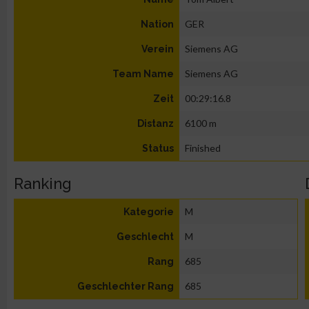
GER
Nation
Siemens AG
Verein
Siemens AG
Team Name
00:29:16.8
Zeit
6100 m
Distanz
Finished
Status
Ranking
M
Kategorie
M
Geschlecht
685
Rang
685
Geschlechter Rang