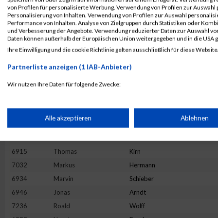
7214
Stefan
Von Dosky
von Profilen für personalisierte Werbung. Verwendung von Profilen zur Auswahl p
6968
Andreas
Bondar
Personalisierung von Inhalten. Verwendung von Profilen zur Auswahl personalis
Performance von Inhalten. Analyse von Zielgruppen durch Statistiken oder Komb
6981
Rüdiger
Burkard
und Verbesserung der Angebote. Verwendung reduzierter Daten zur Auswahl von
Daten können außerhalb der Europäischen Union weitergegeben und in die USA 
6921
Andreas
Meir
Ihre Einwilligung und die cookie Richtlinie gelten ausschließlich für diese Website
6917
Jens
Kohlhepp
Partnerliste anzeigen (1 IAB-Anbieter)
7220
Martin
Wallburg
6943
Tom
Albert
Wir nutzen Ihre Daten für folgende Zwecke:
IAB-Verarbeitungszwecke:
6928
Christoph
Paulitsch
6989
Paul
Conroy
Speichern von oder Zugriff auf Informationen auf einem Endge
Alle akzeptieren
Ablehnen
6913
Marius
Hohmann
7233
Nils
Wischermann
Verwendung reduzierter Daten zur Auswahl von Werbeanzeige
6915
Thomas
Kirn
7032
Markus
Hermann
Erstellung von Profilen für personalisierte Werbung
6934
Marvin
Schieber
6946
Jonas
Arndt
7236
Roald
Wolff
Verwendung von Profilen zur Auswahl personalisierter Werbun