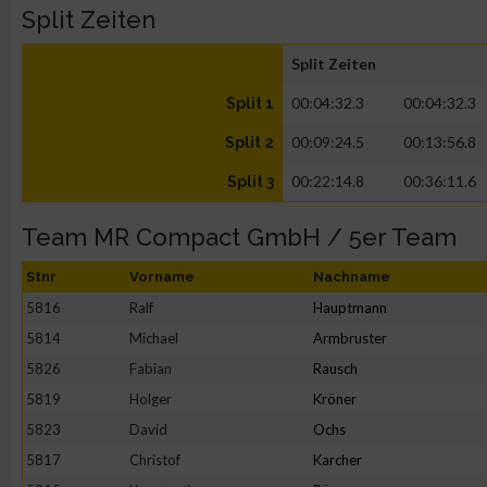
Split Zeiten
Split Zeiten
00:04:32.3
00:04:32.3
Split 1
00:09:24.5
00:13:56.8
Split 2
00:22:14.8
00:36:11.6
Split 3
Team MR Compact GmbH / 5er Team
Stnr
Vorname
Nachname
5816
Ralf
Hauptmann
5814
Michael
Armbruster
5826
Fabian
Rausch
5819
Holger
Kröner
5823
David
Ochs
5817
Christof
Karcher