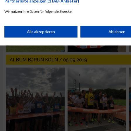
Partnerliste anzeigen (1 IAB-Anbieter)
Wir nutzen Ihre Daten für folgende Zwecke:
IAB-Verarbeitungszwecke:
Speichern von oder Zugriff auf Informationen auf einem Endge
Alle akzeptieren
Ablehnen
Verwendung reduzierter Daten zur Auswahl von Werbeanzeige
ALBUM B2RUN KÖLN / 05.09.2019
Erstellung von Profilen für personalisierte Werbung
Verwendung von Profilen zur Auswahl personalisierter Werbun
Erstellung von Profilen zur Personalisierung von Inhalten
Verwendung von Profilen zur Auswahl personalisierter Inhalte