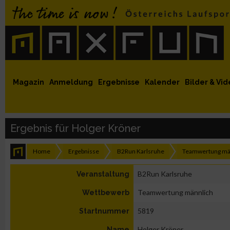
 auf Facebook
MaxFun auf Youtube
MaxFun auf Twitter
MaxFun auf Instagram
MaxFun Newsletter abonnieren
Magazin
Anmeldung
Ergebnisse
Kalender
Bilder & Vid
Ergebnis für Holger Kröner
Home
Ergebnisse
B2Run Karlsruhe
Teamwertung mä
B2Run Karlsruhe
Veranstaltung
Teamwertung männlich
Wettbewerb
5819
Startnummer
Holger Kröner
Name