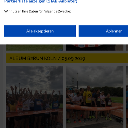
Partnerliste anzeigen (1 IAB-Anbieter)
Wir nutzen Ihre Daten für folgende Zwecke:
IAB-Verarbeitungszwecke:
Speichern von oder Zugriff auf Informationen auf einem Endge
Alle akzeptieren
Ablehnen
Verwendung reduzierter Daten zur Auswahl von Werbeanzeige
ALBUM B2RUN KÖLN / 05.09.2019
Erstellung von Profilen für personalisierte Werbung
Verwendung von Profilen zur Auswahl personalisierter Werbun
Erstellung von Profilen zur Personalisierung von Inhalten
Verwendung von Profilen zur Auswahl personalisierter Inhalte