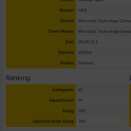
GER
Nation
Microchip Technology German
Verein
Microchip Technology German
Team Name
00:29:21.1
Zeit
6100 m
Distanz
Finished
Status
Ranking
M
Kategorie
M
Geschlecht
705
Rang
705
Geschlechter Rang