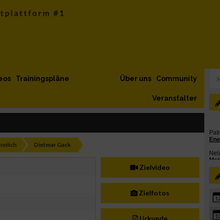
eos
Trainingspläne
Über uns
Community
Veranstalter
nnlich
Dietmar Gack
Zielvideo
Zielfotos
1
1
Urkunde