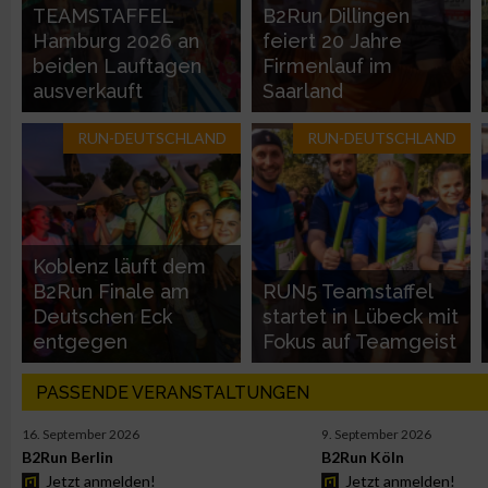
TEAMSTAFFEL
B2Run Dillingen
Nicht-IAB-Verarbeitungszwecke:
Hamburg 2026 an
feiert 20 Jahre
beiden Lauftagen
Firmenlauf im
Notwendig
ausverkauft
Saarland
Performance
RUN-DEUTSCHLAND
RUN-DEUTSCHLAND
Funktional
Koblenz läuft dem
Werbung
B2Run Finale am
RUN5 Teamstaffel
Deutschen Eck
startet in Lübeck mit
entgegen
Fokus auf Teamgeist
PASSENDE VERANSTALTUNGEN
16. September 2026
9. September 2026
B2Run Berlin
B2Run Köln
Jetzt anmelden!
Jetzt anmelden!