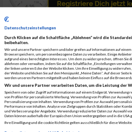
Datenschutzeinstellungen
Durch Klicken auf die Schaltfläche „Ablehnen“ wird die Standardei
beibehalten.
Wir und unsere Partner speichern und/oder greifen auf Informationen auf einem G
Browserspeichern, um personenbezogene Daten zu verarbeiten. Einige Anbiete
aufgrund eines berechtigten Interesses. Um dem zu widersprechen, öffnen Sie die
ablehnen oder verwalten, indem Sie auf die Schaltfläche „Einstellungen verwalten“
der linken unteren Ecke der Website klicken. Um Ihre Einwilligung zu widerrufen, 
der Website und klicken Sie auf den Menüpunkt „Meine Daten“. Auf dieser Seite 
werden unseren Partnern mitgeteilt und haben keinen Einfluss auf die Browserd
Wir und unsere Partner verarbeiten Daten, um die Leistung der W
Speichern von oder Zugriff auf Informationen auf einem Endgerät. Verwendung r
von Profilen für personalisierte Werbung. Verwendung von Profilen zur Auswahl p
Personalisierung von Inhalten. Verwendung von Profilen zur Auswahl personalis
Performance von Inhalten. Analyse von Zielgruppen durch Statistiken oder Komb
ALBUM B2RUN MÜNCHEN / 15.07.2026
und Verbesserung der Angebote. Verwendung reduzierter Daten zur Auswahl von
Daten können außerhalb der Europäischen Union weitergegeben und in die USA 
Ihre Einwilligung und die cookie Richtlinie gelten ausschließlich für diese Website