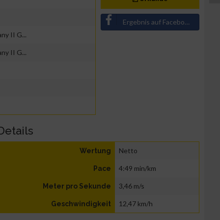
Ergebnis auf Facebook teilen
y II G...
y II G...
Details
Netto
Wertung
4:49 min/km
Pace
3,46 m/s
Meter pro Sekunde
12,47 km/h
Geschwindigkeit