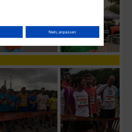
rät
Nein, anpassen
n
g