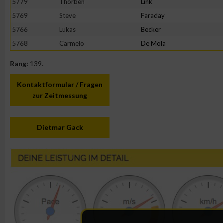
5779
Thorben
Link
5769
Steve
Faraday
5766
Lukas
Becker
5768
Carmelo
De Mola
Rang:
139.
Kontaktformular / Fragen
zur Zeitmessung
Dietmar Gack