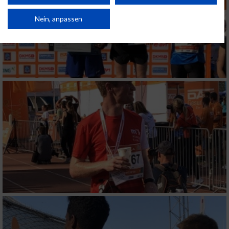
Verbesserung der Angebote. Verwendung reduzierter Daten zur Auswahl
von Inhalten.
Daten können außerhalb der Europäischen Union weitergegeben und in die
Nein, anpassen
USA gesendet werden.
Ihre Einwilligung und die cookie Richtlinie gelten ausschließlich für diese
Website/App.
Partnerliste anzeigen (1 IAB-Anbieter)
Wir nutzen Ihre Daten für folgende Zwecke:
IAB-Verarbeitungszwecke:
Speichern von oder Zugriff auf Informationen
auf einem Endgerät
Verwendung reduzierter Daten zur Auswahl
von Werbeanzeigen
Erstellung von Profilen für personalisierte
Werbung
Verwendung von Profilen zur Auswahl
personalisierter Werbung