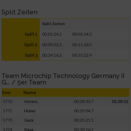
Split Zeiten
Split Zeiten
00:01:24.2
00:01:24.2
Split 1
00:09:52.3
00:11:16.5
Split 2
00:24:16.3
00:35:32.9
Split 3
Team Microchip Technology Germany II
G... / 5er Team
Stnr
Name
5772
Intress
00:28:33.7
02:28:52
5771
Huber
00:29:04.7
5770
Gack
00:29:21.1
5774
Kaya
00:30:16.1