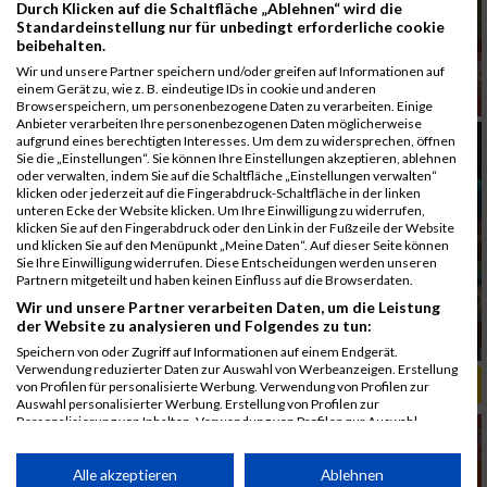
Durch Klicken auf die Schaltfläche „Ablehnen“ wird die
Standardeinstellung nur für unbedingt erforderliche cookie
beibehalten.
Wir und unsere Partner speichern und/oder greifen auf Informationen auf
einem Gerät zu, wie z. B. eindeutige IDs in cookie und anderen
Browserspeichern, um personenbezogene Daten zu verarbeiten. Einige
Anbieter verarbeiten Ihre personenbezogenen Daten möglicherweise
aufgrund eines berechtigten Interesses. Um dem zu widersprechen, öffnen
Sie die „Einstellungen“. Sie können Ihre Einstellungen akzeptieren, ablehnen
oder verwalten, indem Sie auf die Schaltfläche „Einstellungen verwalten“
klicken oder jederzeit auf die Fingerabdruck-Schaltfläche in der linken
unteren Ecke der Website klicken. Um Ihre Einwilligung zu widerrufen,
klicken Sie auf den Fingerabdruck oder den Link in der Fußzeile der Website
und klicken Sie auf den Menüpunkt „Meine Daten“. Auf dieser Seite können
Sie Ihre Einwilligung widerrufen. Diese Entscheidungen werden unseren
Partnern mitgeteilt und haben keinen Einfluss auf die Browserdaten.
Wir und unsere Partner verarbeiten Daten, um die Leistung
der Website zu analysieren und Folgendes zu tun:
Speichern von oder Zugriff auf Informationen auf einem Endgerät.
Verwendung reduzierter Daten zur Auswahl von Werbeanzeigen. Erstellung
ALBUM B2RUN MÜNCHEN, B2RUN / 16.07.2019
von Profilen für personalisierte Werbung. Verwendung von Profilen zur
Auswahl personalisierter Werbung. Erstellung von Profilen zur
Personalisierung von Inhalten. Verwendung von Profilen zur Auswahl
personalisierter Inhalte. Messung der Werbeleistung. Messung der
Performance von Inhalten. Analyse von Zielgruppen durch Statistiken oder
Kombinationen von Daten aus verschiedenen Quellen. Entwicklung und
Alle akzeptieren
Ablehnen