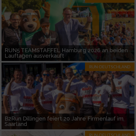
Verwendung genauer Standortdaten
Geräte anhand von aktiv angeforderten
Informationen identifizieren
Nicht-IAB-Verarbeitungszwecke:
RUN5 TEAMSTAFFEL Hamburg 2026 an beiden
Lauftagen ausverkauft
Notwendig
RUN-DEUTSCHLAND
Performance
Funktional
Werbung
B2Run Dillingen feiert 20 Jahre Firmenlauf im
Saarland
RUN-DEUTSCHLAND