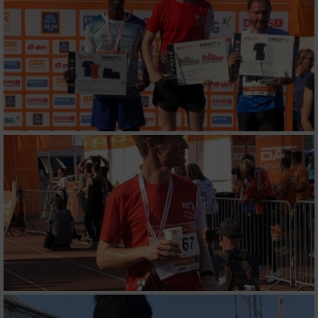
Speichern von oder Zugriff auf Informationen
auf einem Endgerät
Verwendung reduzierter Daten zur Auswahl
von Werbeanzeigen
Erstellung von Profilen für personalisierte
Werbung
Verwendung von Profilen zur Auswahl
personalisierter Werbung
Erstellung von Profilen zur Personalisierung
von Inhalten
Verwendung von Profilen zur Auswahl
personalisierter Inhalte
Messung der Werbeleistung