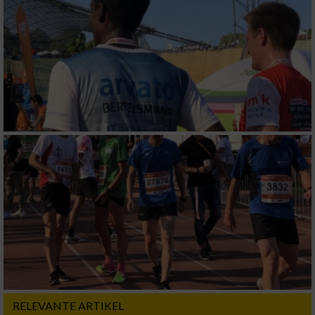
Messung der Performance von Inhalten
Analyse von Zielgruppen durch Statistiken
oder Kombinationen von Daten aus
verschiedenen Quellen
Entwicklung und Verbesserung der Angebote
Verwendung reduzierter Daten zur Auswahl
von Inhalten
IAB-Besonderheiten:
Verwendung genauer Standortdaten
Geräte anhand von aktiv angeforderten
Informationen identifizieren
Nicht-IAB-Verarbeitungszwecke:
Notwendig
RELEVANTE ARTIKEL