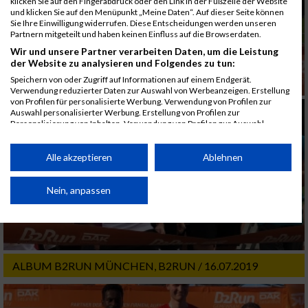
klicken Sie auf den Fingerabdruck oder den Link in der Fußzeile der Website
und klicken Sie auf den Menüpunkt „Meine Daten“. Auf dieser Seite können
Sie Ihre Einwilligung widerrufen. Diese Entscheidungen werden unseren
Partnern mitgeteilt und haben keinen Einfluss auf die Browserdaten.
Wir und unsere Partner verarbeiten Daten, um die Leistung
der Website zu analysieren und Folgendes zu tun:
Speichern von oder Zugriff auf Informationen auf einem Endgerät.
Verwendung reduzierter Daten zur Auswahl von Werbeanzeigen. Erstellung
von Profilen für personalisierte Werbung. Verwendung von Profilen zur
Auswahl personalisierter Werbung. Erstellung von Profilen zur
Personalisierung von Inhalten. Verwendung von Profilen zur Auswahl
personalisierter Inhalte. Messung der Werbeleistung. Messung der
Performance von Inhalten. Analyse von Zielgruppen durch Statistiken oder
Kombinationen von Daten aus verschiedenen Quellen. Entwicklung und
Alle akzeptieren
Ablehnen
Verbesserung der Angebote. Verwendung reduzierter Daten zur Auswahl
von Inhalten.
Daten können außerhalb der Europäischen Union weitergegeben und in die
Nein, anpassen
USA gesendet werden.
Ihre Einwilligung und die cookie Richtlinie gelten ausschließlich für diese
Website/App.
Partnerliste anzeigen (1 IAB-Anbieter)
ALBUM B2RUN MÜNCHEN, B2RUN / 16.07.2019
Wir nutzen Ihre Daten für folgende Zwecke:
IAB-Verarbeitungszwecke: