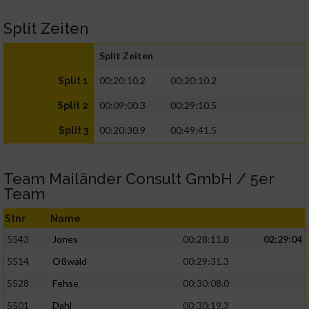
Split Zeiten
Split Zeiten
00:20:10.2
00:20:10.2
Split 1
00:09:00.3
00:29:10.5
Split 2
00:20:30.9
00:49:41.5
Split 3
Team Mailänder Consult GmbH / 5er
Team
Stnr
Name
5543
Jones
00:28:11.8
02:29:04
5514
Oßwald
00:29:31.3
5528
Fehse
00:30:08.0
5501
Dahl
00:30:19.3