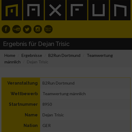
Ergebnis für Dejan Trisic
Home
Ergebnisse
B2Run Dortmund
Teamwertung
männlich
Dejan Trisic
B2Run Dortmund
Veranstaltung
Teamwertung männlich
Wettbewerb
8950
Startnummer
Dejan Trisic
Name
GER
Nation