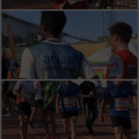
Messung der Performance von Inhalten
Analyse von Zielgruppen durch Statistiken
oder Kombinationen von Daten aus
verschiedenen Quellen
Entwicklung und Verbesserung der Angebote
Verwendung reduzierter Daten zur Auswahl
von Inhalten
IAB-Besonderheiten:
Verwendung genauer Standortdaten
Geräte anhand von aktiv angeforderten
Informationen identifizieren
Nicht-IAB-Verarbeitungszwecke: