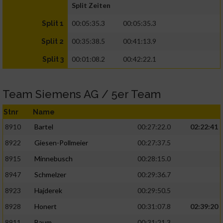
Split Zeiten
00:05:35.3
00:05:35.3
Split 1
00:35:38.5
00:41:13.9
Split 2
00:01:08.2
00:42:22.1
Split 3
Team Siemens AG / 5er Team
Stnr
Name
8910
Bartel
00:27:22.0
02:22:41
8922
Giesen-Pollmeier
00:27:37.5
8915
Minnebusch
00:28:15.0
8947
Schmelzer
00:29:36.7
8923
Hajderek
00:29:50.5
8928
Honert
00:31:07.8
02:39:20
8911
Baum
00:31:21.3