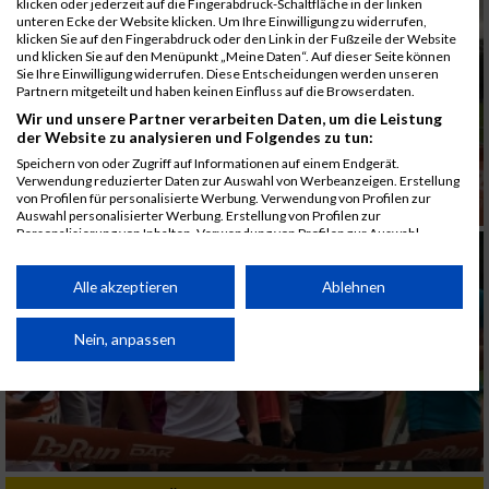
klicken oder jederzeit auf die Fingerabdruck-Schaltfläche in der linken
unteren Ecke der Website klicken. Um Ihre Einwilligung zu widerrufen,
klicken Sie auf den Fingerabdruck oder den Link in der Fußzeile der Website
und klicken Sie auf den Menüpunkt „Meine Daten“. Auf dieser Seite können
Sie Ihre Einwilligung widerrufen. Diese Entscheidungen werden unseren
Partnern mitgeteilt und haben keinen Einfluss auf die Browserdaten.
Wir und unsere Partner verarbeiten Daten, um die Leistung
der Website zu analysieren und Folgendes zu tun:
Speichern von oder Zugriff auf Informationen auf einem Endgerät.
Verwendung reduzierter Daten zur Auswahl von Werbeanzeigen. Erstellung
von Profilen für personalisierte Werbung. Verwendung von Profilen zur
Auswahl personalisierter Werbung. Erstellung von Profilen zur
Personalisierung von Inhalten. Verwendung von Profilen zur Auswahl
personalisierter Inhalte. Messung der Werbeleistung. Messung der
Performance von Inhalten. Analyse von Zielgruppen durch Statistiken oder
Kombinationen von Daten aus verschiedenen Quellen. Entwicklung und
Alle akzeptieren
Ablehnen
Verbesserung der Angebote. Verwendung reduzierter Daten zur Auswahl
von Inhalten.
Daten können außerhalb der Europäischen Union weitergegeben und in die
Nein, anpassen
USA gesendet werden.
Ihre Einwilligung und die cookie Richtlinie gelten ausschließlich für diese
Website/App.
Partnerliste anzeigen (1 IAB-Anbieter)
Wir nutzen Ihre Daten für folgende Zwecke: