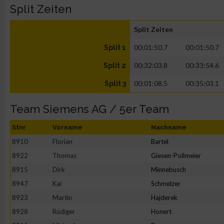
Split Zeiten
Split Zeiten
00:01:50.7
00:01:50.7
Split 1
00:32:03.8
00:33:54.6
Split 2
00:01:08.5
00:35:03.1
Split 3
Team Siemens AG / 5er Team
Stnr
Vorname
Nachname
8910
Florian
Bartel
8922
Thomas
Giesen-Pollmeier
8915
Dirk
Minnebusch
8947
Kai
Schmelzer
8923
Martin
Hajderek
8928
Rüdiger
Honert