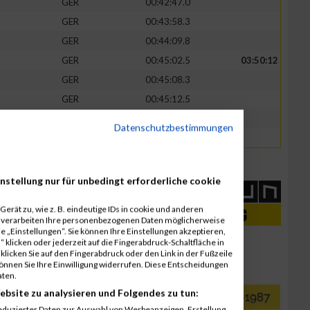
GER
00:42:47.0
GER
00:43:58.3
GER
00:44:09.8
GER
00:45:02.5
03:50:12
GER
00:45:08.3
GER
00:45:12.5
GER
00:47:08.3
Datenschutzbestimmungen
GER
00:47:40.8
nstellung nur für unbedingt erforderliche cookie
erät zu, wie z. B. eindeutige IDs in cookie und anderen
r verarbeiten Ihre personenbezogenen Daten möglicherweise
 „Einstellungen“. Sie können Ihre Einstellungen akzeptieren,
 klicken oder jederzeit auf die Fingerabdruck-Schaltfläche in
klicken Sie auf den Fingerabdruck oder den Link in der Fußzeile
können Sie Ihre Einwilligung widerrufen. Diese Entscheidungen
aten.
ebsite zu analysieren und Folgendes zu tun:
eduzierter Daten zur Auswahl von Werbeanzeigen. Erstellung