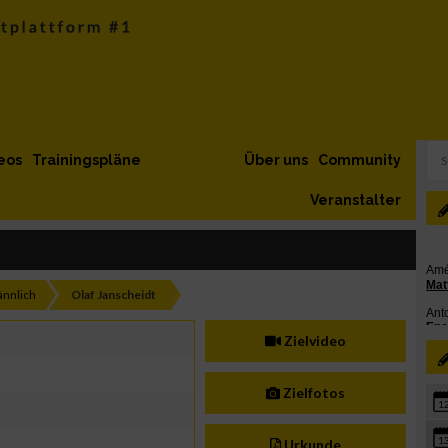
eos
Trainingspläne
Über uns
Community
Veranstalter
nnlich
Olaf Janscheidt
Zielvideo
Zielfotos
1
1
Urkunde