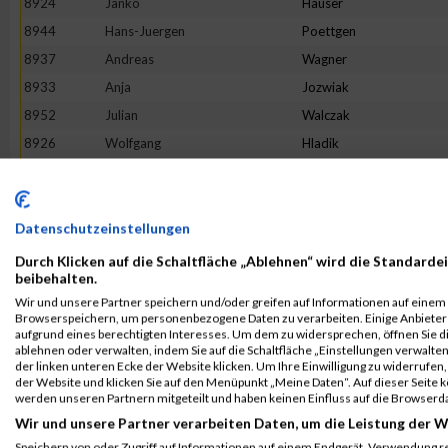
8924
Janko
Hauser
8944
Hans-Juergen
Poettgen
8937
Andreas
Wagner
8933
Anja
Jozwiak
8952
Julian
Walczak
8926
Wolfgang
Hladik
8929
Daniel
Hueck
8951
Joachim
Von Danwitz
Datenschutzeinstellungen
Rang:
154.
Durch Klicken auf die Schaltfläche „Ablehnen“ wird die Standardei
beibehalten.
Kontaktformular / Fragen
Wir und unsere Partner speichern und/oder greifen auf Informationen auf einem G
zur Zeitmessung
Browserspeichern, um personenbezogene Daten zu verarbeiten. Einige Anbiete
aufgrund eines berechtigten Interesses. Um dem zu widersprechen, öffnen Sie die
ablehnen oder verwalten, indem Sie auf die Schaltfläche „Einstellungen verwalten“
der linken unteren Ecke der Website klicken. Um Ihre Einwilligung zu widerrufen, 
Olaf Janscheidt
der Website und klicken Sie auf den Menüpunkt „Meine Daten“. Auf dieser Seite 
werden unseren Partnern mitgeteilt und haben keinen Einfluss auf die Browserd
Wir und unsere Partner verarbeiten Daten, um die Leistung der W
Speichern von oder Zugriff auf Informationen auf einem Endgerät. Verwendung r