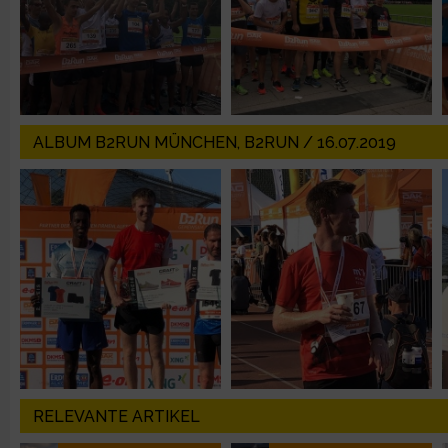
IAB-Besonderheiten:
Verwendung genauer Standortdaten
Geräte anhand von aktiv angeforderten Informationen identifi
ALBUM B2RUN MÜNCHEN, B2RUN / 16.07.2019
Nicht-IAB-Verarbeitungszwecke:
Notwendig
Performance
Funktional
Werbung
RELEVANTE ARTIKEL