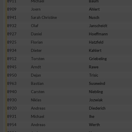
8911
Michael
Baum
8909
Joern
Ahlert
8941
Sarah Christine
Nusch
8932
Olaf
Janscheidt
8927
Daniel
Hoeffmann
8925
Florian
Hatzfeld
8934
Dieter
Kahlert
8912
Torsten
Griebeling
8945
Arndt
Rawe
8950
Dejan
Trisic
8963
Bastian
Susewind
8940
Carsten
Niebling
8930
Niklas
Jozwiak
8920
Andreas
Diederich
8931
Michael
Ihe
8954
Andreas
Werth