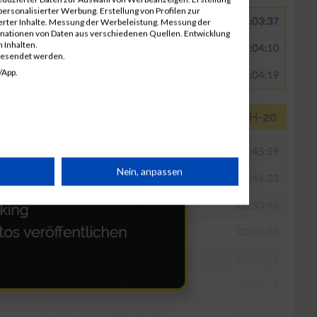
ersonalisierter Werbung. Erstellung von Profilen zur
ierter Inhalte. Messung der Werbeleistung. Messung der
inationen von Daten aus verschiedenen Quellen. Entwicklung
 Inhalten.
gesendet werden.
/App.
rät
Nein, anpassen
n
g