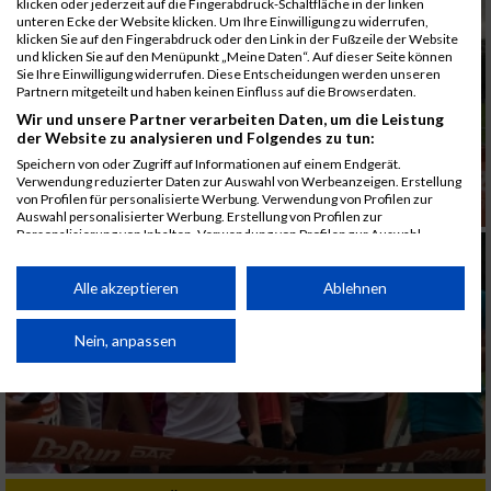
klicken oder jederzeit auf die Fingerabdruck-Schaltfläche in der linken
unteren Ecke der Website klicken. Um Ihre Einwilligung zu widerrufen,
klicken Sie auf den Fingerabdruck oder den Link in der Fußzeile der Website
und klicken Sie auf den Menüpunkt „Meine Daten“. Auf dieser Seite können
Sie Ihre Einwilligung widerrufen. Diese Entscheidungen werden unseren
Partnern mitgeteilt und haben keinen Einfluss auf die Browserdaten.
Wir und unsere Partner verarbeiten Daten, um die Leistung
der Website zu analysieren und Folgendes zu tun:
Speichern von oder Zugriff auf Informationen auf einem Endgerät.
Verwendung reduzierter Daten zur Auswahl von Werbeanzeigen. Erstellung
von Profilen für personalisierte Werbung. Verwendung von Profilen zur
Auswahl personalisierter Werbung. Erstellung von Profilen zur
Personalisierung von Inhalten. Verwendung von Profilen zur Auswahl
personalisierter Inhalte. Messung der Werbeleistung. Messung der
Performance von Inhalten. Analyse von Zielgruppen durch Statistiken oder
Kombinationen von Daten aus verschiedenen Quellen. Entwicklung und
Alle akzeptieren
Ablehnen
Verbesserung der Angebote. Verwendung reduzierter Daten zur Auswahl
von Inhalten.
Daten können außerhalb der Europäischen Union weitergegeben und in die
Nein, anpassen
USA gesendet werden.
Ihre Einwilligung und die cookie Richtlinie gelten ausschließlich für diese
Website/App.
Partnerliste anzeigen (1 IAB-Anbieter)
Wir nutzen Ihre Daten für folgende Zwecke: