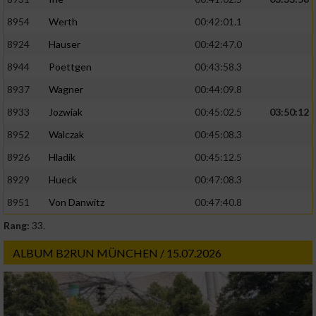
8954
Werth
00:42:01.1
8924
Hauser
00:42:47.0
8944
Poettgen
00:43:58.3
8937
Wagner
00:44:09.8
8933
Jozwiak
00:45:02.5
03:50:12
8952
Walczak
00:45:08.3
8926
Hladik
00:45:12.5
8929
Hueck
00:47:08.3
8951
Von Danwitz
00:47:40.8
Rang:
33.
ALBUM B2RUN MÜNCHEN / 15.07.2026