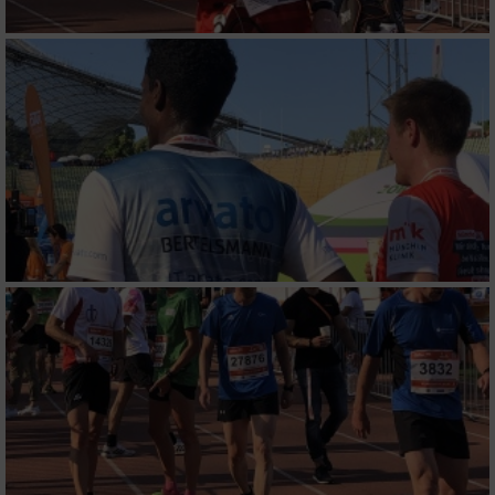
Messung der Performance von Inhalten
Analyse von Zielgruppen durch Statistiken
oder Kombinationen von Daten aus
verschiedenen Quellen
Entwicklung und Verbesserung der Angebote
Verwendung reduzierter Daten zur Auswahl
von Inhalten
IAB-Besonderheiten:
Verwendung genauer Standortdaten
Geräte anhand von aktiv angeforderten
Informationen identifizieren
Nicht-IAB-Verarbeitungszwecke: