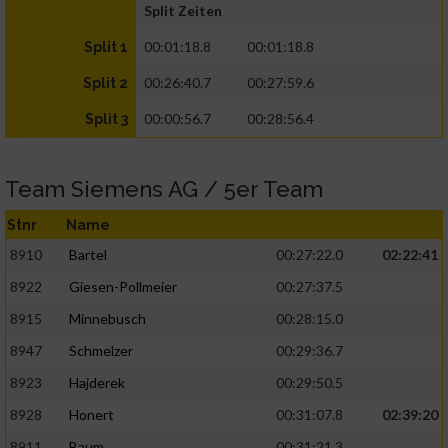
Split Zeiten
00:01:18.8
00:01:18.8
Split 1
00:26:40.7
00:27:59.6
Split 2
00:00:56.7
00:28:56.4
Split 3
Team Siemens AG / 5er Team
Stnr
Name
8910
Bartel
00:27:22.0
02:22:41
8922
Giesen-Pollmeier
00:27:37.5
8915
Minnebusch
00:28:15.0
8947
Schmelzer
00:29:36.7
8923
Hajderek
00:29:50.5
8928
Honert
00:31:07.8
02:39:20
8911
Baum
00:31:21.3