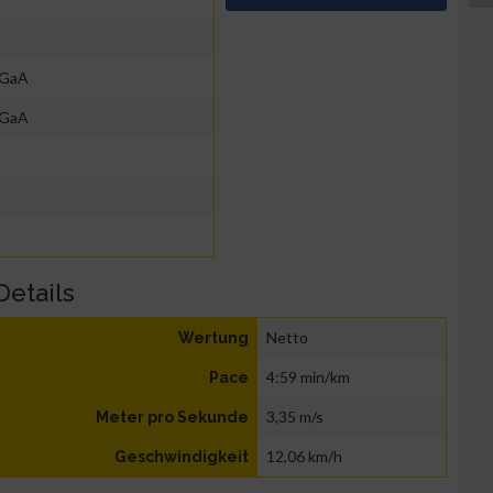
KGaA
KGaA
Details
Netto
Wertung
4:59 min/km
Pace
3,35 m/s
Meter pro Sekunde
12,06 km/h
Geschwindigkeit