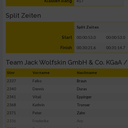
417
Klassen Rang
Split Zeiten
Split Zeiten
00:00:53.0
00:00:53.0
Start
00:30:21.6
00:31:14.7
Finish
Team Jack Wolfskin GmbH & Co. KGaA 
Stnr
Vorname
Nachname
2337
Falko
Braun
2340
Dennis
Duras
2341
Vitali
Eppinger
2368
Kathrin
Tronser
2371
Peter
Zahn
2336
Frederike
Arp