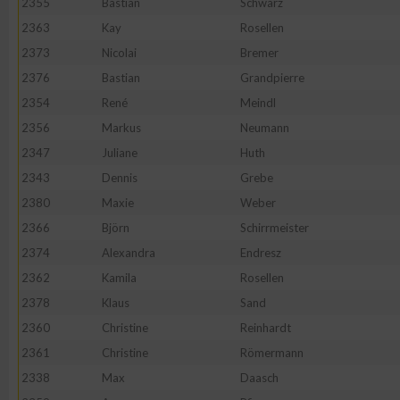
2355
Bastian
Schwarz
2363
Kay
Rosellen
2373
Nicolai
Bremer
2376
Bastian
Grandpierre
2354
René
Meindl
2356
Markus
Neumann
2347
Juliane
Huth
2343
Dennis
Grebe
2380
Maxie
Weber
2366
Björn
Schirrmeister
2374
Alexandra
Endresz
2362
Kamila
Rosellen
2378
Klaus
Sand
2360
Christine
Reinhardt
2361
Christine
Römermann
2338
Max
Daasch