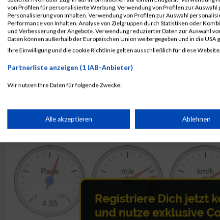
2344
Sebastian
Hage
von Profilen für personalisierte Werbung. Verwendung von Profilen zur Auswahl p
2349
Laura
Johnson
Personalisierung von Inhalten. Verwendung von Profilen zur Auswahl personalis
Performance von Inhalten. Analyse von Zielgruppen durch Statistiken oder Komb
und Verbesserung der Angebote. Verwendung reduzierter Daten zur Auswahl von
Rang:
6.
Daten können außerhalb der Europäischen Union weitergegeben und in die USA 
Ihre Einwilligung und die cookie Richtlinie gelten ausschließlich für diese Website
Kontaktformular / Fragen
zur Zeitmessung
Partnerliste anzeigen (1 IAB-Anbieter)
Wir nutzen Ihre Daten für folgende Zwecke:
IAB-Verarbeitungszwecke:
Markus Neumann
Speichern von oder Zugriff auf Informationen auf einem Endge
Alle akzeptieren
Ablehnen
Verwendung reduzierter Daten zur Auswahl von Werbeanzeige
Erstellung von Profilen für personalisierte Werbung
Verwendung von Profilen zur Auswahl personalisierter Werbun