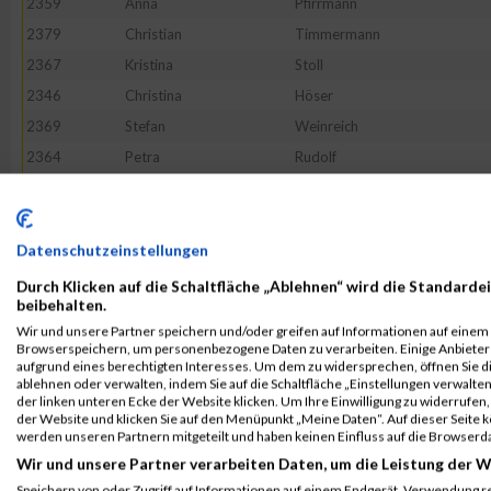
2359
Anna
Pfirrmann
2379
Christian
Timmermann
2367
Kristina
Stoll
2346
Christina
Höser
2369
Stefan
Weinreich
2364
Petra
Rudolf
2375
Masha
Geidel
2365
Franziska
Sangals
2350
Bridgid
Keena
Datenschutzeinstellungen
2377
Lena
Närtker
Durch Klicken auf die Schaltfläche „Ablehnen“ wird die Standardei
beibehalten.
2353
Nina
Mayer
Wir und unsere Partner speichern und/oder greifen auf Informationen auf einem G
2342
Anke
Eversen
Browserspeichern, um personenbezogene Daten zu verarbeiten. Einige Anbiete
aufgrund eines berechtigten Interesses. Um dem zu widersprechen, öffnen Sie die
2370
Lisa
Wolf
ablehnen oder verwalten, indem Sie auf die Schaltfläche „Einstellungen verwalten“
der linken unteren Ecke der Website klicken. Um Ihre Einwilligung zu widerrufen, 
2348
Veronica
Ierimonte
der Website und klicken Sie auf den Menüpunkt „Meine Daten“. Auf dieser Seite 
2339
Carmen
Döll
werden unseren Partnern mitgeteilt und haben keinen Einfluss auf die Browserd
Wir und unsere Partner verarbeiten Daten, um die Leistung der W
2372
Tamara
Zey
Speichern von oder Zugriff auf Informationen auf einem Endgerät. Verwendung r