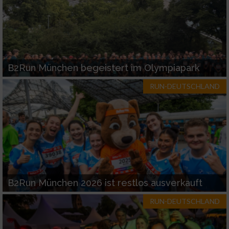
B2Run München begeistert im Olympiapark
RUN-DEUTSCHLAND
B2Run München 2026 ist restlos ausverkauft
RUN-DEUTSCHLAND