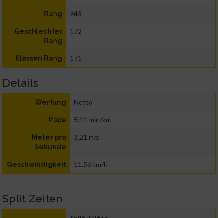
643
Rang
572
Geschlechter
Rang
571
Klassen Rang
Details
Netto
Wertung
5:11 min/km
Pace
3,21 m/s
Meter pro
Sekunde
11,56 km/h
Geschwindigkeit
Split Zeiten
Split Zeiten