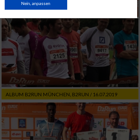
Daten können außerhalb der Europäischen Union weitergegeben und in die
Nein, anpassen
USA gesendet werden.
Ihre Einwilligung und die cookie Richtlinie gelten ausschließlich für diese
Website/App.
Partnerliste anzeigen (1 IAB-Anbieter)
Wir nutzen Ihre Daten für folgende Zwecke:
IAB-Verarbeitungszwecke:
Speichern von oder Zugriff auf Informationen
auf einem Endgerät
Verwendung reduzierter Daten zur Auswahl
von Werbeanzeigen
ALBUM B2RUN MÜNCHEN, B2RUN / 16.07.2019
Erstellung von Profilen für personalisierte
Werbung
Verwendung von Profilen zur Auswahl
personalisierter Werbung
Erstellung von Profilen zur Personalisierung