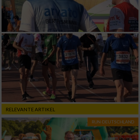
Verwendung genauer Standortdaten
Geräte anhand von aktiv angeforderten
Informationen identifizieren
Nicht-IAB-Verarbeitungszwecke:
Notwendig
Performance
Funktional
Werbung
RELEVANTE ARTIKEL
RUN-DEUTSCHLAND