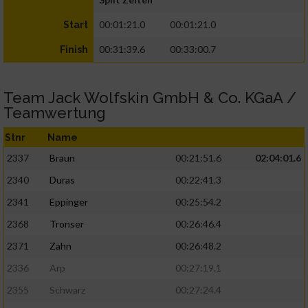
00:01:21.0
00:01:21.0
Start
00:31:39.6
00:33:00.7
Finish
Team Jack Wolfskin GmbH & Co. KGaA /
Teamwertung
Stnr
Name
2337
Braun
00:21:51.6
02:04:01.6
2340
Duras
00:22:41.3
2341
Eppinger
00:25:54.2
2368
Tronser
00:26:46.4
2371
Zahn
00:26:48.2
2336
Arp
00:27:19.1
2355
Schwarz
00:27:24.4