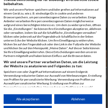
beibehalten.
Wir und unsere Partner speichern und/oder greifen auf Informationen auf
einem Gerät zu, wie z. B. eindeutige IDs in cookie und anderen
Browserspeichern, um personenbezogene Daten zu verarbeiten. Einige
Anbieter verarbeiten Ihre personenbezogenen Daten möglicherweise
aufgrund eines berechtigten Interesses. Um dem zu widersprechen, öffnen
Sie die „Einstellungen“. Sie können Ihre Einstellungen akzeptieren, ablehnen
oder verwalten, indem Sie auf die Schaltfläche „Einstellungen verwalten“
klicken oder jederzeit auf die Fingerabdruck-Schaltfläche in der linken
unteren Ecke der Website klicken. Um Ihre Einwilligung zu widerrufen,
klicken Sie auf den Fingerabdruck oder den Link in der Fußzeile der Website
und klicken Sie auf den Menüpunkt „Meine Daten“. Auf dieser Seite können
Sie Ihre Einwilligung widerrufen. Diese Entscheidungen werden unseren
Partnern mitgeteilt und haben keinen Einfluss auf die Browserdaten.
Wir und unsere Partner verarbeiten Daten, um die Leistung
der Website zu analysieren und Folgendes zu tun:
Speichern von oder Zugriff auf Informationen auf einem Endgerät.
Verwendung reduzierter Daten zur Auswahl von Werbeanzeigen. Erstellung
von Profilen für personalisierte Werbung. Verwendung von Profilen zur
Auswahl personalisierter Werbung. Erstellung von Profilen zur
Personalisierung von Inhalten. Verwendung von Profilen zur Auswahl
personalisierter Inhalte. Messung der Werbeleistung. Messung der
Performance von Inhalten. Analyse von Zielgruppen durch Statistiken oder
Kombinationen von Daten aus verschiedenen Quellen. Entwicklung und
Alle akzeptieren
Ablehnen
Verbesserung der Angebote. Verwendung reduzierter Daten zur Auswahl
von Inhalten.