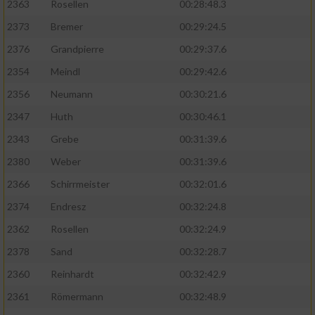
2363
Rosellen
00:28:48.3
2373
Bremer
00:29:24.5
2376
Grandpierre
00:29:37.6
2354
Meindl
00:29:42.6
2356
Neumann
00:30:21.6
2347
Huth
00:30:46.1
2343
Grebe
00:31:39.6
2380
Weber
00:31:39.6
2366
Schirrmeister
00:32:01.6
2374
Endresz
00:32:24.8
2362
Rosellen
00:32:24.9
2378
Sand
00:32:28.7
2360
Reinhardt
00:32:42.9
2361
Römermann
00:32:48.9