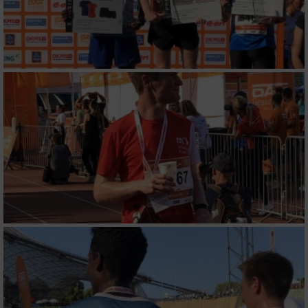
von Inhalten
Verwendung von Profilen zur Auswahl
personalisierter Inhalte
Messung der Werbeleistung
Messung der Performance von Inhalten
Analyse von Zielgruppen durch Statistiken
oder Kombinationen von Daten aus
verschiedenen Quellen
Entwicklung und Verbesserung der Angebote
Verwendung reduzierter Daten zur Auswahl
von Inhalten
IAB-Besonderheiten: