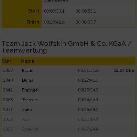
00:00:53.1
00:00:53.1
Start
00:29:42.6
00:30:35.7
Finish
Team Jack Wolfskin GmbH & Co. KGaA /
Teamwertung
Stnr
Name
2337
Braun
00:21:51.6
02:04:01.6
2340
Duras
00:22:41.3
2341
Eppinger
00:25:54.2
2368
Tronser
00:26:46.4
2371
Zahn
00:26:48.2
2336
Arp
00:27:19.1
2355
Schwarz
00:27:24.4