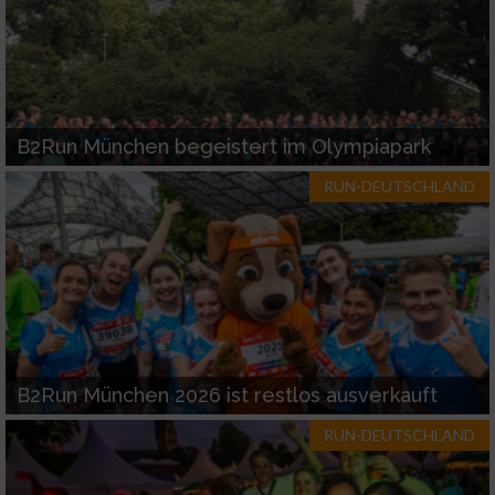
B2Run München begeistert im Olympiapark
RUN-DEUTSCHLAND
B2Run München 2026 ist restlos ausverkauft
RUN-DEUTSCHLAND