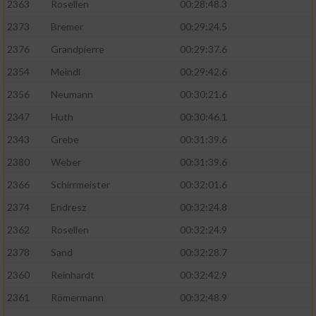
2363
Rosellen
00:28:48.3
2373
Bremer
00:29:24.5
2376
Grandpierre
00:29:37.6
2354
Meindl
00:29:42.6
2356
Neumann
00:30:21.6
2347
Huth
00:30:46.1
2343
Grebe
00:31:39.6
2380
Weber
00:31:39.6
2366
Schirrmeister
00:32:01.6
2374
Endresz
00:32:24.8
2362
Rosellen
00:32:24.9
2378
Sand
00:32:28.7
2360
Reinhardt
00:32:42.9
2361
Römermann
00:32:48.9