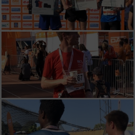
von Inhalten
Verwendung von Profilen zur Auswahl
personalisierter Inhalte
Messung der Werbeleistung
Messung der Performance von Inhalten
Analyse von Zielgruppen durch Statistiken
oder Kombinationen von Daten aus
verschiedenen Quellen
Entwicklung und Verbesserung der Angebote
Verwendung reduzierter Daten zur Auswahl
von Inhalten
IAB-Besonderheiten: