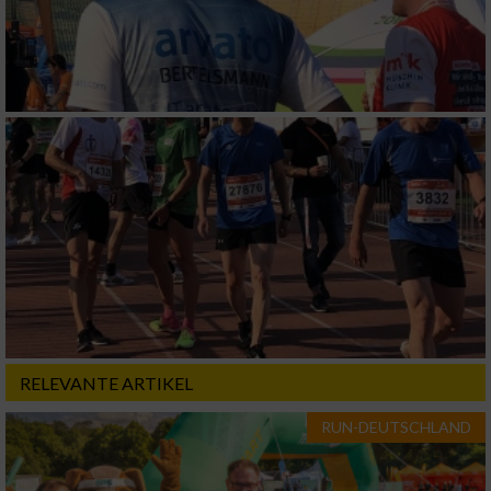
Verwendung genauer Standortdaten
Geräte anhand von aktiv angeforderten
Informationen identifizieren
Nicht-IAB-Verarbeitungszwecke:
Notwendig
Performance
Funktional
Werbung
RELEVANTE ARTIKEL
RUN-DEUTSCHLAND