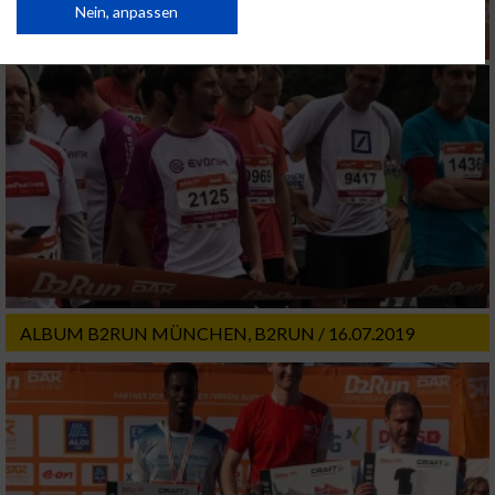
Daten können außerhalb der Europäischen Union weitergegeben und in die
Nein, anpassen
USA gesendet werden.
Ihre Einwilligung und die cookie Richtlinie gelten ausschließlich für diese
Website/App.
Partnerliste anzeigen (1 IAB-Anbieter)
Wir nutzen Ihre Daten für folgende Zwecke:
IAB-Verarbeitungszwecke:
Speichern von oder Zugriff auf Informationen
auf einem Endgerät
Verwendung reduzierter Daten zur Auswahl
von Werbeanzeigen
ALBUM B2RUN MÜNCHEN, B2RUN / 16.07.2019
Erstellung von Profilen für personalisierte
Werbung
Verwendung von Profilen zur Auswahl
personalisierter Werbung
Erstellung von Profilen zur Personalisierung