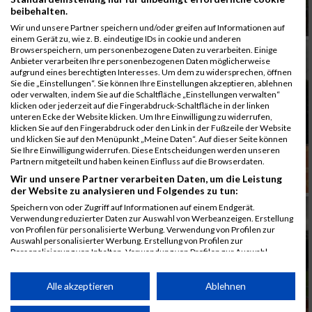
beibehalten.
Wir und unsere Partner speichern und/oder greifen auf Informationen auf
einem Gerät zu, wie z. B. eindeutige IDs in cookie und anderen
Browserspeichern, um personenbezogene Daten zu verarbeiten. Einige
Anbieter verarbeiten Ihre personenbezogenen Daten möglicherweise
aufgrund eines berechtigten Interesses. Um dem zu widersprechen, öffnen
Sie die „Einstellungen“. Sie können Ihre Einstellungen akzeptieren, ablehnen
oder verwalten, indem Sie auf die Schaltfläche „Einstellungen verwalten“
klicken oder jederzeit auf die Fingerabdruck-Schaltfläche in der linken
unteren Ecke der Website klicken. Um Ihre Einwilligung zu widerrufen,
klicken Sie auf den Fingerabdruck oder den Link in der Fußzeile der Website
und klicken Sie auf den Menüpunkt „Meine Daten“. Auf dieser Seite können
Sie Ihre Einwilligung widerrufen. Diese Entscheidungen werden unseren
Partnern mitgeteilt und haben keinen Einfluss auf die Browserdaten.
Wir und unsere Partner verarbeiten Daten, um die Leistung
der Website zu analysieren und Folgendes zu tun:
Speichern von oder Zugriff auf Informationen auf einem Endgerät.
Verwendung reduzierter Daten zur Auswahl von Werbeanzeigen. Erstellung
von Profilen für personalisierte Werbung. Verwendung von Profilen zur
Auswahl personalisierter Werbung. Erstellung von Profilen zur
Personalisierung von Inhalten. Verwendung von Profilen zur Auswahl
personalisierter Inhalte. Messung der Werbeleistung. Messung der
Performance von Inhalten. Analyse von Zielgruppen durch Statistiken oder
Kombinationen von Daten aus verschiedenen Quellen. Entwicklung und
Alle akzeptieren
Ablehnen
Verbesserung der Angebote. Verwendung reduzierter Daten zur Auswahl
von Inhalten.