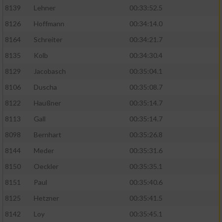
8139
Lehner
00:33:52.5
8126
Hoffmann
00:34:14.0
8164
Schreiter
00:34:21.7
8135
Kolb
00:34:30.4
8129
Jacobasch
00:35:04.1
8106
Duscha
00:35:08.7
8122
Haußner
00:35:14.7
8113
Gall
00:35:14.7
8098
Bernhart
00:35:26.8
8144
Meder
00:35:31.6
8150
Oeckler
00:35:35.1
8151
Paul
00:35:40.6
8125
Hetzner
00:35:41.5
8142
Loy
00:35:45.1