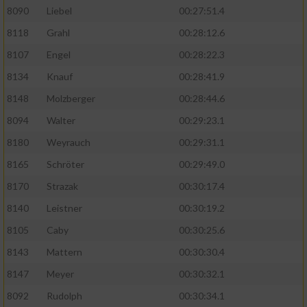
8090
Liebel
00:27:51.4
8118
Grahl
00:28:12.6
8107
Engel
00:28:22.3
8134
Knauf
00:28:41.9
8148
Molzberger
00:28:44.6
8094
Walter
00:29:23.1
8180
Weyrauch
00:29:31.1
8165
Schröter
00:29:49.0
8170
Strazak
00:30:17.4
8140
Leistner
00:30:19.2
8105
Caby
00:30:25.6
8143
Mattern
00:30:30.4
8147
Meyer
00:30:32.1
8092
Rudolph
00:30:34.1