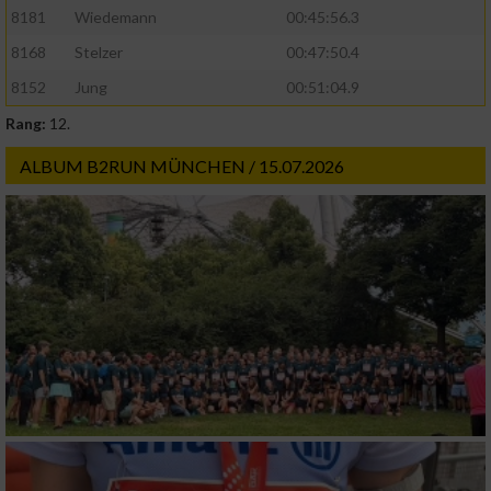
8181
Wiedemann
00:45:56.3
8168
Stelzer
00:47:50.4
8152
Jung
00:51:04.9
Rang:
12.
ALBUM B2RUN MÜNCHEN / 15.07.2026