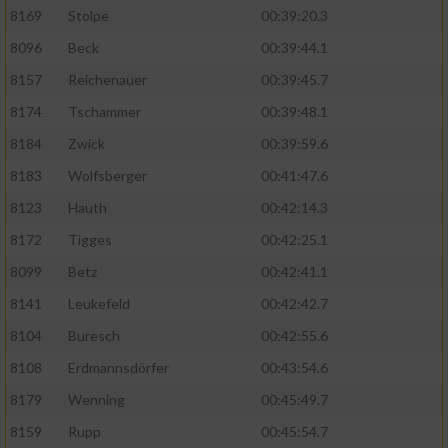
8169
Stolpe
00:39:20.3
8096
Beck
00:39:44.1
8157
Reichenauer
00:39:45.7
8174
Tschammer
00:39:48.1
8184
Zwick
00:39:59.6
8183
Wolfsberger
00:41:47.6
8123
Hauth
00:42:14.3
8172
Tigges
00:42:25.1
8099
Betz
00:42:41.1
8141
Leukefeld
00:42:42.7
8104
Buresch
00:42:55.6
8108
Erdmannsdörfer
00:43:54.6
8179
Wenning
00:45:49.7
8159
Rupp
00:45:54.7