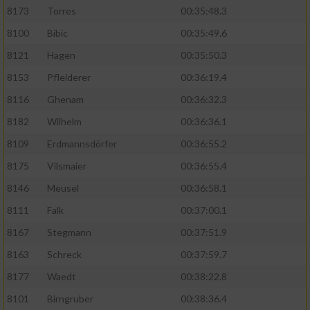
8173
Torres
00:35:48.3
8100
Bibic
00:35:49.6
8121
Hagen
00:35:50.3
8153
Pfleiderer
00:36:19.4
8116
Ghenam
00:36:32.3
8182
Wilhelm
00:36:36.1
8109
Erdmannsdörfer
00:36:55.2
8175
Vilsmaier
00:36:55.4
8146
Meusel
00:36:58.1
8111
Falk
00:37:00.1
8167
Stegmann
00:37:51.9
8163
Schreck
00:37:59.7
8177
Waedt
00:38:22.8
8101
Birngruber
00:38:36.4