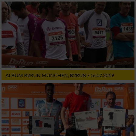
oder Kombinationen von Daten aus
verschiedenen Quellen
Entwicklung und Verbesserung der Angebote
Verwendung reduzierter Daten zur Auswahl
von Inhalten
IAB-Besonderheiten:
Verwendung genauer Standortdaten
ALBUM B2RUN MÜNCHEN, B2RUN / 16.07.2019
Geräte anhand von aktiv angeforderten
Informationen identifizieren
Nicht-IAB-Verarbeitungszwecke:
Notwendig
Performance