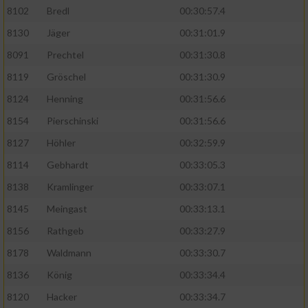
8102
Bredl
00:30:57.4
8130
Jäger
00:31:01.9
8091
Prechtel
00:31:30.8
8119
Gröschel
00:31:30.9
8124
Henning
00:31:56.6
8154
Pierschinski
00:31:56.6
8127
Höhler
00:32:59.9
8114
Gebhardt
00:33:05.3
8138
Kramlinger
00:33:07.1
8145
Meingast
00:33:13.1
8156
Rathgeb
00:33:27.9
8178
Waldmann
00:33:30.7
8136
König
00:33:34.4
8120
Hacker
00:33:34.7