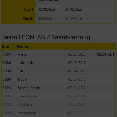
01:02:45.6
01:02:45.6
Start
00:36:36.1
01:39:21.8
Finish
Team LEONI AG / Teamwertung
Stnr
Name
8087
Hanel
00:23:02.5
02:04:01.1
8086
Habenicht
00:23:52.7
8088
Hill
00:24:30.3
8089
Kubik
00:26:17.7
8093
Schmauderer
00:26:17.9
8085
Ebersberger
00:27:10.6
8112
Friedrich
00:27:19.2
8095
Avermiddig
00:27:27.8