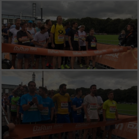
Verwendung reduzierter Daten zur Auswahl
von Werbeanzeigen
Erstellung von Profilen für personalisierte
Werbung
Verwendung von Profilen zur Auswahl
personalisierter Werbung
Erstellung von Profilen zur Personalisierung
von Inhalten
Verwendung von Profilen zur Auswahl
personalisierter Inhalte
Messung der Werbeleistung
Messung der Performance von Inhalten
Analyse von Zielgruppen durch Statistiken