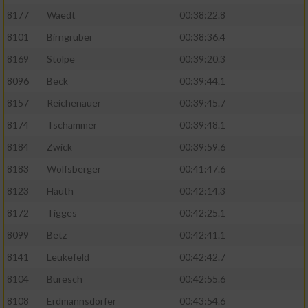
8177
Waedt
00:38:22.8
8101
Birngruber
00:38:36.4
8169
Stolpe
00:39:20.3
8096
Beck
00:39:44.1
8157
Reichenauer
00:39:45.7
8174
Tschammer
00:39:48.1
8184
Zwick
00:39:59.6
8183
Wolfsberger
00:41:47.6
8123
Hauth
00:42:14.3
8172
Tigges
00:42:25.1
8099
Betz
00:42:41.1
8141
Leukefeld
00:42:42.7
8104
Buresch
00:42:55.6
8108
Erdmannsdörfer
00:43:54.6