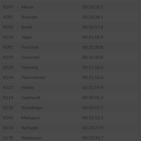
8147
Meyer
00:30:32.1
8092
Rudolph
00:30:34.1
8102
Bredl
00:30:57.4
8130
Jäger
00:31:01.9
8091
Prechtel
00:31:30.8
8119
Gröschel
00:31:30.9
8124
Henning
00:31:56.6
8154
Pierschinski
00:31:56.6
8127
Höhler
00:32:59.9
8114
Gebhardt
00:33:05.3
8138
Kramlinger
00:33:07.1
8145
Meingast
00:33:13.1
8156
Rathgeb
00:33:27.9
8178
Waldmann
00:33:30.7