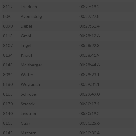
8112
Friedrich
00:27:19.2
8095
Avermiddig
00:27:27.8
8090
Liebel
00:27:51.4
8118
Grahl
00:28:12.6
8107
Engel
00:28:22.3
8134
Knauf
00:28:41.9
8148
Molzberger
00:28:44.6
8094
Walter
00:29:23.1
8180
Weyrauch
00:29:31.1
8165
Schröter
00:29:49.0
8170
Strazak
00:30:17.4
8140
Leistner
00:30:19.2
8105
Caby
00:30:25.6
8143
Mattern
00:30:30.4