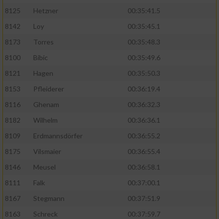
8125
Hetzner
00:35:41.5
8142
Loy
00:35:45.1
8173
Torres
00:35:48.3
8100
Bibic
00:35:49.6
8121
Hagen
00:35:50.3
8153
Pfleiderer
00:36:19.4
8116
Ghenam
00:36:32.3
8182
Wilhelm
00:36:36.1
8109
Erdmannsdörfer
00:36:55.2
8175
Vilsmaier
00:36:55.4
8146
Meusel
00:36:58.1
8111
Falk
00:37:00.1
8167
Stegmann
00:37:51.9
8163
Schreck
00:37:59.7