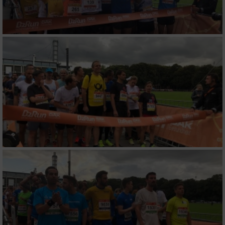
Verwendung reduzierter Daten zur Auswahl
von Werbeanzeigen
Erstellung von Profilen für personalisierte
Werbung
Verwendung von Profilen zur Auswahl
personalisierter Werbung
Erstellung von Profilen zur Personalisierung
von Inhalten
Verwendung von Profilen zur Auswahl
personalisierter Inhalte
Messung der Werbeleistung
Messung der Performance von Inhalten