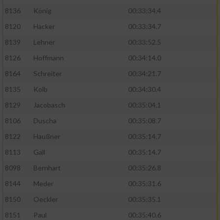
8136
König
00:33:34.4
8120
Hacker
00:33:34.7
8139
Lehner
00:33:52.5
8126
Hoffmann
00:34:14.0
8164
Schreiter
00:34:21.7
8135
Kolb
00:34:30.4
8129
Jacobasch
00:35:04.1
8106
Duscha
00:35:08.7
8122
Haußner
00:35:14.7
8113
Gall
00:35:14.7
8098
Bernhart
00:35:26.8
8144
Meder
00:35:31.6
8150
Oeckler
00:35:35.1
8151
Paul
00:35:40.6