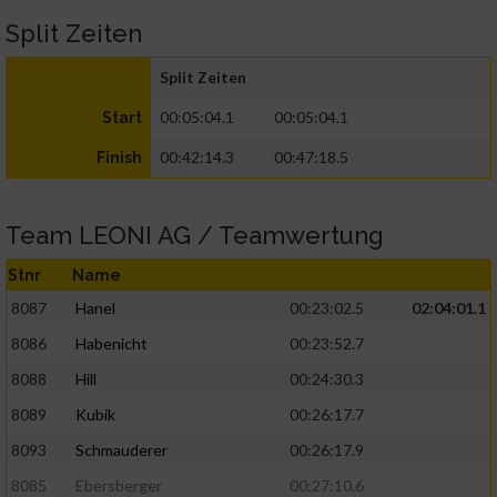
Split Zeiten
Split Zeiten
00:05:04.1
00:05:04.1
Start
00:42:14.3
00:47:18.5
Finish
Team LEONI AG / Teamwertung
Stnr
Name
8087
Hanel
00:23:02.5
02:04:01.1
8086
Habenicht
00:23:52.7
8088
Hill
00:24:30.3
8089
Kubik
00:26:17.7
8093
Schmauderer
00:26:17.9
8085
Ebersberger
00:27:10.6