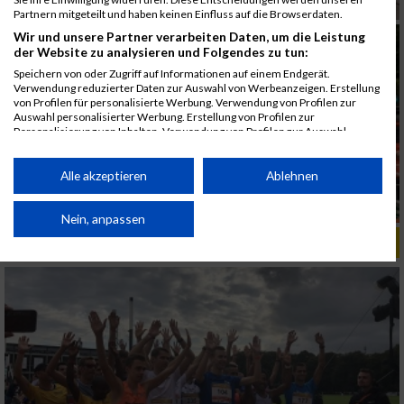
Partnern mitgeteilt und haben keinen Einfluss auf die Browserdaten.
Wir und unsere Partner verarbeiten Daten, um die Leistung
der Website zu analysieren und Folgendes zu tun:
Speichern von oder Zugriff auf Informationen auf einem Endgerät.
Verwendung reduzierter Daten zur Auswahl von Werbeanzeigen. Erstellung
von Profilen für personalisierte Werbung. Verwendung von Profilen zur
Auswahl personalisierter Werbung. Erstellung von Profilen zur
Personalisierung von Inhalten. Verwendung von Profilen zur Auswahl
personalisierter Inhalte. Messung der Werbeleistung. Messung der
Performance von Inhalten. Analyse von Zielgruppen durch Statistiken oder
Kombinationen von Daten aus verschiedenen Quellen. Entwicklung und
Alle akzeptieren
Ablehnen
Verbesserung der Angebote. Verwendung reduzierter Daten zur Auswahl
von Inhalten.
Daten können außerhalb der Europäischen Union weitergegeben und in die
Nein, anpassen
USA gesendet werden.
ALBUM B2RUN KÖLN / 05.09.2019
Ihre Einwilligung und die cookie Richtlinie gelten ausschließlich für diese
Website/App.
Partnerliste anzeigen (1 IAB-Anbieter)
Wir nutzen Ihre Daten für folgende Zwecke:
IAB-Verarbeitungszwecke:
Speichern von oder Zugriff auf Informationen
auf einem Endgerät