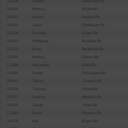
10958
Sandro
Palmisano Rb
10954
Markus
Bothe Rb
10965
Lorenz
Anselm Rb
11000
Julian
Ettemeyer Rb
11016
Dominik
Griger Rb
10961
Wolfgang
Rudolph Rb
11102
Ercan
Serafettin Rb
10989
Markus
Deines Rb
11086
Alexander
Rohe Rb
11099
Daniel
Schweigert Rb
10962
Tobias
Truetsch Rb
11078
Thomas
Potzel Rb
10957
Andrea
Meißner Rb
11039
Fabian
Jonas Rb
11080
Simon
Pummer Rb
10978
Kim
Bogus Rb