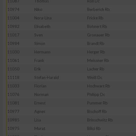
11087
Thomas
Röll Dc
10974
Niko
Berberich Rb
Erstellung von Profilen zur Personalisierung von Inhalten
11004
Nora-Lina
Fricke Rb
10982
Elisabeth
Bohnert Rb
Verwendung von Profilen zur Auswahl personalisierter Inhalte
11017
Sven
Gronauer Rb
10984
Simon
Brandl Rb
Messung der Werbeleistung
11030
Hermann
Herger Rb
11061
Frank
Meissner Rb
Messung der Performance von Inhalten
11050
Erik
Lacher Rb
11118
Stefan-Harald
Weiß Dc
Analyse von Zielgruppen durch Statistiken oder Kombinatione
11033
Florian
Hochwart Rb
verschiedenen Quellen
11076
Norman
Philipp Dc
11081
Ernest
Pummer Rb
Entwicklung und Verbesserung der Angebote
10977
Agnes
Bischoff Rb
10985
Lisa
Brinschwitz Rb
Verwendung reduzierter Daten zur Auswahl von Inhalten
10975
Murat
Bilici Rb