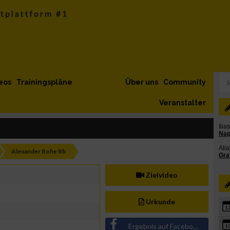
eos
Trainingspläne
Über uns
Community
Veranstalter
Alexander Rohe Rb
Zielvideo
Urkunde
1
Ergebnis auf Facebook teilen
1