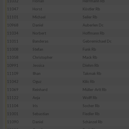
11032
Florian
Herrmann Rb
IAB-Besonderheiten:
11047
Horst
Köstler Rb
Verwendung genauer Standortdaten
11101
Michael
Seiler Rb
10968
Daniel
Auberlen Dc
Geräte anhand von aktiv angeforderten Informationen identifi
11034
Norbert
Hoffmann Rb
11011
Banderas
Gebremichael Dc
Nicht-IAB-Verarbeitungszwecke:
11008
Stefan
Funk Rb
Notwendig
11058
Christopher
Mack Rb
10991
Jessica
Diehm Rb
Performance
11109
Ilhan
Takmak Rb
11042
Oguz
Kilic Rb
11069
Reinhard
Müller-Arlt Rb
Funktional
11122
Anja
Wolff Rb
11104
Iris
Socher Rb
Werbung
11001
Sebastian
Fiedler Rb
11090
Daniel
Schänzel Rb