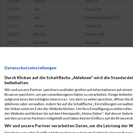
11038
Marius
Istel Dc
10970
Jan
Bareis Dc
11020
Jan
Hammerschmidt Dc
11127
Jürgen
Zeiner Rb
11060
Moritz
Meiners Rb
11021
Dominik
Hann Rb
11048
Attila
Kratzer Rb
11114
Zoran
Vranjes Rb
Datenschutzeinstellungen
11029
Dominik
Herbst Rb
10983
Christian
Botz Dc
Durch Klicken auf die Schaltfläche „Ablehnen“ wird die Standardei
beibehalten.
11041
Stefan
Kaufmann Rb
Wir und unsere Partner speichern und/oder greifen auf Informationen auf einem G
11094
Jürgen
Schönlein Rb
Browserspeichern, um personenbezogene Daten zu verarbeiten. Einige Anbiete
aufgrund eines berechtigten Interesses. Um dem zu widersprechen, öffnen Sie die
11070
Julius
Muntau Rb
ablehnen oder verwalten, indem Sie auf die Schaltfläche „Einstellungen verwalten“
der linken unteren Ecke der Website klicken. Um Ihre Einwilligung zu widerrufen, 
11028
Arthur
Heim Rb
der Website und klicken Sie auf den Menüpunkt „Meine Daten“. Auf dieser Seite 
11054
Christian
Leinauer Rb
werden unseren Partnern mitgeteilt und haben keinen Einfluss auf die Browserd
Wir und unsere Partner verarbeiten Daten, um die Leistung der W
10981
Sabine
Böhm Rb
Speichern von oder Zugriff auf Informationen auf einem Endgerät. Verwendung r