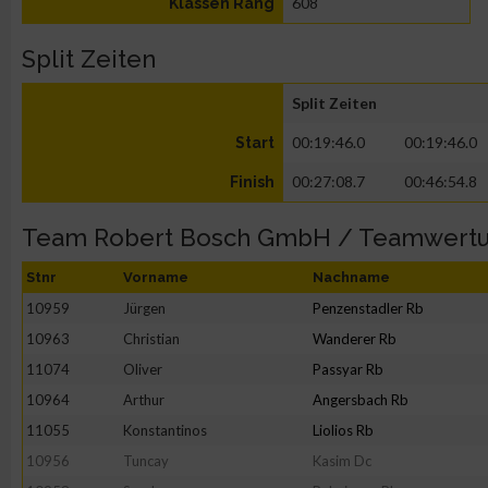
608
Klassen Rang
Split Zeiten
Split Zeiten
00:19:46.0
00:19:46.0
Start
00:27:08.7
00:46:54.8
Finish
Team Robert Bosch GmbH / Teamwert
Stnr
Vorname
Nachname
10959
Jürgen
Penzenstadler Rb
10963
Christian
Wanderer Rb
11074
Oliver
Passyar Rb
10964
Arthur
Angersbach Rb
11055
Konstantinos
Liolios Rb
10956
Tuncay
Kasim Dc