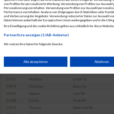
11116
Patrick
Weimann Rb
von Profilen für personalisierte Werbung. Verwendung von Profilen zur Auswahl p
Personalisierung von Inhalten. Verwendung von Profilen zur Auswahl personalis
11045
Thomas
König Rb
Performance von Inhalten. Analyse von Zielgruppen durch Statistiken oder Komb
11027
Roman
Heidenreich Rb
und Verbesserung der Angebote. Verwendung reduzierter Daten zur Auswahl von
Daten können außerhalb der Europäischen Union weitergegeben und in die USA 
11120
Michael
Winter Rb
Ihre Einwilligung und die cookie Richtlinie gelten ausschließlich für diese Website
10998
Fabian
Enzenberger Rb
Partnerliste anzeigen (1 IAB-Anbieter)
11077
Stefan
Pigler Rb
Wir nutzen Ihre Daten für folgende Zwecke:
10966
Erdogan
Arabaci Rb
IAB-Verarbeitungszwecke:
11023
Pascal
Hartlaub Rb
11049
Peter
Kuschkowitz Rb
Speichern von oder Zugriff auf Informationen auf einem Endge
Alle akzeptieren
Ablehnen
11100
Robert
Seidling Rb
11128
Christian
Zent Rb
Verwendung reduzierter Daten zur Auswahl von Werbeanzeige
11057
Matthias
Lotter Dc
10971
Christoph
Bauer Dc
Erstellung von Profilen für personalisierte Werbung
11051
Stjepan
Lacic Rb
11108
Florian
Streb Rb
Verwendung von Profilen zur Auswahl personalisierter Werbun
11071
Thomas
Nawrotzki Rb