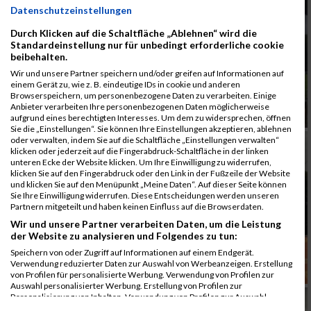
Datenschutzeinstellungen
Durch Klicken auf die Schaltfläche „Ablehnen“ wird die
Standardeinstellung nur für unbedingt erforderliche cookie
beibehalten.
Wir und unsere Partner speichern und/oder greifen auf Informationen auf
einem Gerät zu, wie z. B. eindeutige IDs in cookie und anderen
Browserspeichern, um personenbezogene Daten zu verarbeiten. Einige
Anbieter verarbeiten Ihre personenbezogenen Daten möglicherweise
aufgrund eines berechtigten Interesses. Um dem zu widersprechen, öffnen
Sie die „Einstellungen“. Sie können Ihre Einstellungen akzeptieren, ablehnen
oder verwalten, indem Sie auf die Schaltfläche „Einstellungen verwalten“
klicken oder jederzeit auf die Fingerabdruck-Schaltfläche in der linken
unteren Ecke der Website klicken. Um Ihre Einwilligung zu widerrufen,
klicken Sie auf den Fingerabdruck oder den Link in der Fußzeile der Website
und klicken Sie auf den Menüpunkt „Meine Daten“. Auf dieser Seite können
Sie Ihre Einwilligung widerrufen. Diese Entscheidungen werden unseren
Partnern mitgeteilt und haben keinen Einfluss auf die Browserdaten.
Wir und unsere Partner verarbeiten Daten, um die Leistung
der Website zu analysieren und Folgendes zu tun:
Speichern von oder Zugriff auf Informationen auf einem Endgerät.
Verwendung reduzierter Daten zur Auswahl von Werbeanzeigen. Erstellung
von Profilen für personalisierte Werbung. Verwendung von Profilen zur
Auswahl personalisierter Werbung. Erstellung von Profilen zur
Personalisierung von Inhalten. Verwendung von Profilen zur Auswahl
personalisierter Inhalte. Messung der Werbeleistung. Messung der