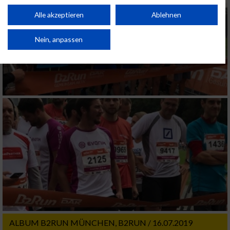
Performance von Inhalten. Analyse von Zielgruppen durch Statistiken oder
Kombinationen von Daten aus verschiedenen Quellen. Entwicklung und
Alle akzeptieren
Ablehnen
Verbesserung der Angebote. Verwendung reduzierter Daten zur Auswahl
von Inhalten.
Daten können außerhalb der Europäischen Union weitergegeben und in die
Nein, anpassen
USA gesendet werden.
Ihre Einwilligung und die cookie Richtlinie gelten ausschließlich für diese
Website/App.
Partnerliste anzeigen (1 IAB-Anbieter)
Wir nutzen Ihre Daten für folgende Zwecke:
IAB-Verarbeitungszwecke:
Speichern von oder Zugriff auf Informationen
auf einem Endgerät
Verwendung reduzierter Daten zur Auswahl
von Werbeanzeigen
Erstellung von Profilen für personalisierte
Werbung
ALBUM B2RUN MÜNCHEN, B2RUN / 16.07.2019
Verwendung von Profilen zur Auswahl