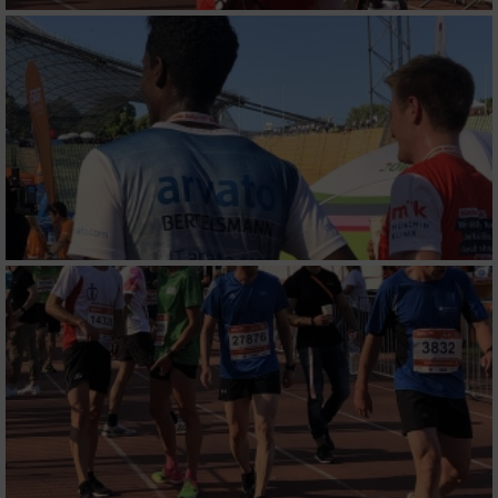
IAB-Besonderheiten:
Verwendung genauer Standortdaten
Geräte anhand von aktiv angeforderten
Informationen identifizieren
Nicht-IAB-Verarbeitungszwecke:
Notwendig
Performance
Funktional
Werbung