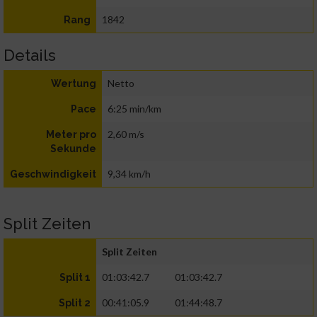
1842
Rang
Details
Netto
Wertung
6:25 min/km
Pace
2,60 m/s
Meter pro
Sekunde
9,34 km/h
Geschwindigkeit
Split Zeiten
Split Zeiten
01:03:42.7
01:03:42.7
Split 1
00:41:05.9
01:44:48.7
Split 2