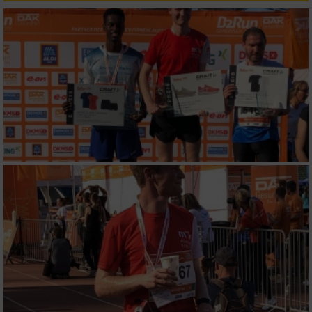
personalisierter Werbung
Erstellung von Profilen zur Personalisierung
von Inhalten
Verwendung von Profilen zur Auswahl
personalisierter Inhalte
Messung der Werbeleistung
Messung der Performance von Inhalten
Analyse von Zielgruppen durch Statistiken
oder Kombinationen von Daten aus
verschiedenen Quellen
Entwicklung und Verbesserung der Angebote
Verwendung reduzierter Daten zur Auswahl
von Inhalten