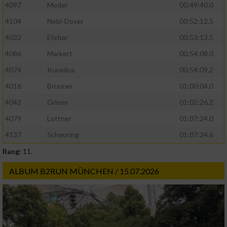
4097
Moder
00:49:40.0
4104
Nebl-Doser
00:52:12.5
4032
Ehrbar
00:53:13.5
4086
Markert
00:54:08.0
4074
Kunelius
00:54:09.2
4016
Brunner
01:00:04.0
4042
Grimm
01:02:26.2
4079
Lottner
01:07:24.0
4137
Scheuring
01:07:24.6
Rang:
11.
ALBUM B2RUN MÜNCHEN / 15.07.2026