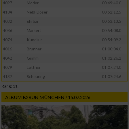
4097
Moder
00:49:40.0
4104
Nebl-Doser
00:52:12.5
4032
Ehrbar
00:53:13.5
4086
Markert
00:54:08.0
4074
Kunelius
00:54:09.2
4016
Brunner
01:00:04.0
4042
Grimm
01:02:26.2
4079
Lottner
01:07:24.0
4137
Scheuring
01:07:24.6
Rang:
11.
ALBUM B2RUN MÜNCHEN / 15.07.2026