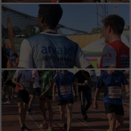
IAB-Besonderheiten:
Verwendung genauer Standortdaten
Geräte anhand von aktiv angeforderten
Informationen identifizieren
Nicht-IAB-Verarbeitungszwecke:
Notwendig
Performance
Funktional
Werbung