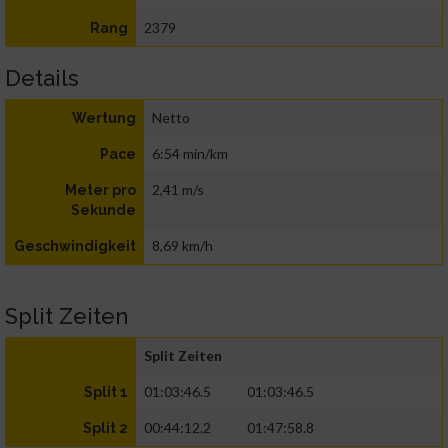
2379
Rang
Details
Netto
Wertung
6:54 min/km
Pace
2,41 m/s
Meter pro
Sekunde
8,69 km/h
Geschwindigkeit
Split Zeiten
Split Zeiten
01:03:46.5
01:03:46.5
Split 1
00:44:12.2
01:47:58.8
Split 2