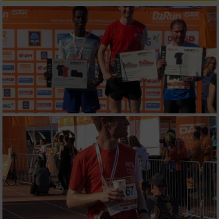
personalisierter Werbung
Erstellung von Profilen zur Personalisierung
von Inhalten
Verwendung von Profilen zur Auswahl
personalisierter Inhalte
Messung der Werbeleistung
Messung der Performance von Inhalten
Analyse von Zielgruppen durch Statistiken
oder Kombinationen von Daten aus
verschiedenen Quellen
Entwicklung und Verbesserung der Angebote
Verwendung reduzierter Daten zur Auswahl
von Inhalten