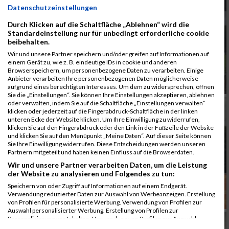
Datenschutzeinstellungen
Durch Klicken auf die Schaltfläche „Ablehnen“ wird die
Standardeinstellung nur für unbedingt erforderliche cookie
beibehalten.
Wir und unsere Partner speichern und/oder greifen auf Informationen auf
einem Gerät zu, wie z. B. eindeutige IDs in cookie und anderen
Browserspeichern, um personenbezogene Daten zu verarbeiten. Einige
Anbieter verarbeiten Ihre personenbezogenen Daten möglicherweise
aufgrund eines berechtigten Interesses. Um dem zu widersprechen, öffnen
Sie die „Einstellungen“. Sie können Ihre Einstellungen akzeptieren, ablehnen
oder verwalten, indem Sie auf die Schaltfläche „Einstellungen verwalten“
klicken oder jederzeit auf die Fingerabdruck-Schaltfläche in der linken
unteren Ecke der Website klicken. Um Ihre Einwilligung zu widerrufen,
klicken Sie auf den Fingerabdruck oder den Link in der Fußzeile der Website
und klicken Sie auf den Menüpunkt „Meine Daten“. Auf dieser Seite können
Sie Ihre Einwilligung widerrufen. Diese Entscheidungen werden unseren
Partnern mitgeteilt und haben keinen Einfluss auf die Browserdaten.
Wir und unsere Partner verarbeiten Daten, um die Leistung
der Website zu analysieren und Folgendes zu tun:
Speichern von oder Zugriff auf Informationen auf einem Endgerät.
Verwendung reduzierter Daten zur Auswahl von Werbeanzeigen. Erstellung
von Profilen für personalisierte Werbung. Verwendung von Profilen zur
Auswahl personalisierter Werbung. Erstellung von Profilen zur
Personalisierung von Inhalten. Verwendung von Profilen zur Auswahl
personalisierter Inhalte. Messung der Werbeleistung. Messung der