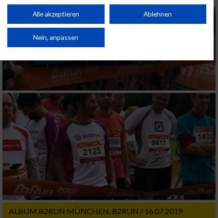
Performance von Inhalten. Analyse von Zielgruppen durch Statistiken oder
Kombinationen von Daten aus verschiedenen Quellen. Entwicklung und
Alle akzeptieren
Ablehnen
Verbesserung der Angebote. Verwendung reduzierter Daten zur Auswahl
von Inhalten.
Daten können außerhalb der Europäischen Union weitergegeben und in die
Nein, anpassen
USA gesendet werden.
Ihre Einwilligung und die cookie Richtlinie gelten ausschließlich für diese
Website/App.
Partnerliste anzeigen (1 IAB-Anbieter)
Wir nutzen Ihre Daten für folgende Zwecke:
IAB-Verarbeitungszwecke:
Speichern von oder Zugriff auf Informationen
auf einem Endgerät
Verwendung reduzierter Daten zur Auswahl
von Werbeanzeigen
Erstellung von Profilen für personalisierte
Werbung
ALBUM B2RUN MÜNCHEN, B2RUN / 16.07.2019
Verwendung von Profilen zur Auswahl