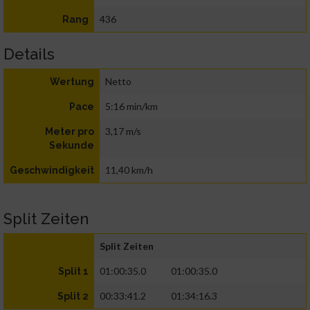
436
Rang
Details
Netto
Wertung
5:16 min/km
Pace
3,17 m/s
Meter pro
Sekunde
11,40 km/h
Geschwindigkeit
Split Zeiten
Split Zeiten
01:00:35.0
01:00:35.0
Split 1
00:33:41.2
01:34:16.3
Split 2