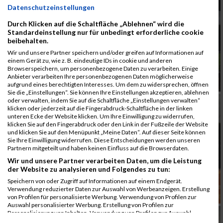
Datenschutzeinstellungen
Durch Klicken auf die Schaltfläche „Ablehnen“ wird die
Standardeinstellung nur für unbedingt erforderliche cookie
beibehalten.
Wir und unsere Partner speichern und/oder greifen auf Informationen auf
einem Gerät zu, wie z. B. eindeutige IDs in cookie und anderen
Browserspeichern, um personenbezogene Daten zu verarbeiten. Einige
Anbieter verarbeiten Ihre personenbezogenen Daten möglicherweise
aufgrund eines berechtigten Interesses. Um dem zu widersprechen, öffnen
Sie die „Einstellungen“. Sie können Ihre Einstellungen akzeptieren, ablehnen
oder verwalten, indem Sie auf die Schaltfläche „Einstellungen verwalten“
klicken oder jederzeit auf die Fingerabdruck-Schaltfläche in der linken
unteren Ecke der Website klicken. Um Ihre Einwilligung zu widerrufen,
klicken Sie auf den Fingerabdruck oder den Link in der Fußzeile der Website
und klicken Sie auf den Menüpunkt „Meine Daten“. Auf dieser Seite können
Sie Ihre Einwilligung widerrufen. Diese Entscheidungen werden unseren
Partnern mitgeteilt und haben keinen Einfluss auf die Browserdaten.
Wir und unsere Partner verarbeiten Daten, um die Leistung
der Website zu analysieren und Folgendes zu tun:
Speichern von oder Zugriff auf Informationen auf einem Endgerät.
Verwendung reduzierter Daten zur Auswahl von Werbeanzeigen. Erstellung
von Profilen für personalisierte Werbung. Verwendung von Profilen zur
Auswahl personalisierter Werbung. Erstellung von Profilen zur
Personalisierung von Inhalten. Verwendung von Profilen zur Auswahl
personalisierter Inhalte. Messung der Werbeleistung. Messung der