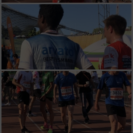
IAB-Besonderheiten:
Verwendung genauer Standortdaten
Geräte anhand von aktiv angeforderten
Informationen identifizieren
Nicht-IAB-Verarbeitungszwecke:
Notwendig
Performance
Funktional
Werbung