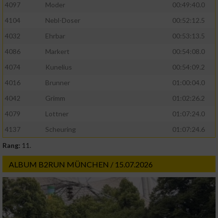
4097
Moder
00:49:40.0
4104
Nebl-Doser
00:52:12.5
4032
Ehrbar
00:53:13.5
4086
Markert
00:54:08.0
4074
Kunelius
00:54:09.2
4016
Brunner
01:00:04.0
4042
Grimm
01:02:26.2
4079
Lottner
01:07:24.0
4137
Scheuring
01:07:24.6
Rang:
11.
ALBUM B2RUN MÜNCHEN / 15.07.2026