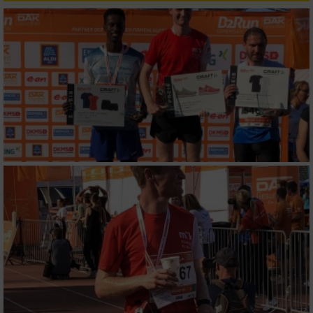
personalisierter Werbung
Erstellung von Profilen zur Personalisierung
von Inhalten
Verwendung von Profilen zur Auswahl
personalisierter Inhalte
Messung der Werbeleistung
Messung der Performance von Inhalten
Analyse von Zielgruppen durch Statistiken
oder Kombinationen von Daten aus
verschiedenen Quellen
Entwicklung und Verbesserung der Angebote
Verwendung reduzierter Daten zur Auswahl
von Inhalten