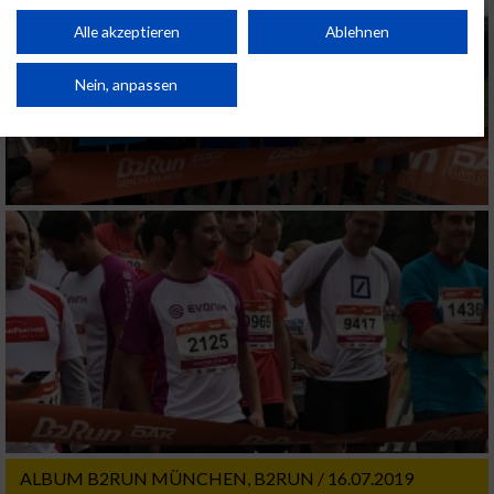
Performance von Inhalten. Analyse von Zielgruppen durch Statistiken oder
Kombinationen von Daten aus verschiedenen Quellen. Entwicklung und
Alle akzeptieren
Ablehnen
Verbesserung der Angebote. Verwendung reduzierter Daten zur Auswahl
von Inhalten.
Daten können außerhalb der Europäischen Union weitergegeben und in die
Nein, anpassen
USA gesendet werden.
Ihre Einwilligung und die cookie Richtlinie gelten ausschließlich für diese
Website/App.
Partnerliste anzeigen (1 IAB-Anbieter)
Wir nutzen Ihre Daten für folgende Zwecke:
IAB-Verarbeitungszwecke:
Speichern von oder Zugriff auf Informationen
auf einem Endgerät
Verwendung reduzierter Daten zur Auswahl
von Werbeanzeigen
Erstellung von Profilen für personalisierte
Werbung
ALBUM B2RUN MÜNCHEN, B2RUN / 16.07.2019
Verwendung von Profilen zur Auswahl