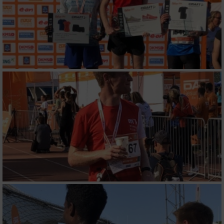
auf einem Endgerät
Verwendung reduzierter Daten zur Auswahl
von Werbeanzeigen
Erstellung von Profilen für personalisierte
Werbung
Verwendung von Profilen zur Auswahl
personalisierter Werbung
Erstellung von Profilen zur Personalisierung
von Inhalten
Verwendung von Profilen zur Auswahl
personalisierter Inhalte
Messung der Werbeleistung
Messung der Performance von Inhalten