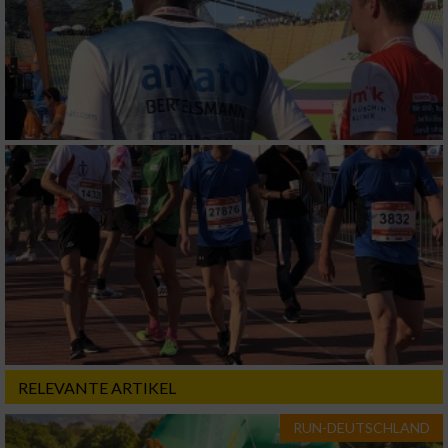
Analyse von Zielgruppen durch Statistiken
oder Kombinationen von Daten aus
verschiedenen Quellen
Entwicklung und Verbesserung der Angebote
Verwendung reduzierter Daten zur Auswahl
von Inhalten
IAB-Besonderheiten:
Verwendung genauer Standortdaten
Geräte anhand von aktiv angeforderten
Informationen identifizieren
Nicht-IAB-Verarbeitungszwecke:
RELEVANTE ARTIKEL
Notwendig
RUN-DEUTSCHLAND