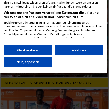
Sie Ihre Einwilligung widerrufen. Diese Entscheidungen werden unseren
Partnern mitgeteilt und haben keinen Einfluss auf die Browserdaten.
Wir und unsere Partner verarbeiten Daten, um die Leistung
der Website zu analysieren und Folgendes zu tun:
Speichern von oder Zugriff auf Informationen auf einem Endgerät.
Verwendung reduzierter Daten zur Auswahl von Werbeanzeigen. Erstellung
von Profilen für personalisierte Werbung. Verwendung von Profilen zur
Auswahl personalisierter Werbung. Erstellung von Profilen zur
Personalisierung von Inhalten. Verwendung von Profilen zur Auswahl
personalisierter Inhalte. Messung der Werbeleistung. Messung der
Performance von Inhalten. Analyse von Zielgruppen durch Statistiken oder
Kombinationen von Daten aus verschiedenen Quellen. Entwicklung und
Alle akzeptieren
Ablehnen
Verbesserung der Angebote. Verwendung reduzierter Daten zur Auswahl
von Inhalten.
Daten können außerhalb der Europäischen Union weitergegeben und in die
Nein, anpassen
USA gesendet werden.
Ihre Einwilligung und die cookie Richtlinie gelten ausschließlich für diese
Website/App.
ALBUM B2RUN MÜNCHEN, B2RUN / 16.07.2019
Partnerliste anzeigen (1 IAB-Anbieter)
Wir nutzen Ihre Daten für folgende Zwecke:
IAB-Verarbeitungszwecke:
Speichern von oder Zugriff auf Informationen