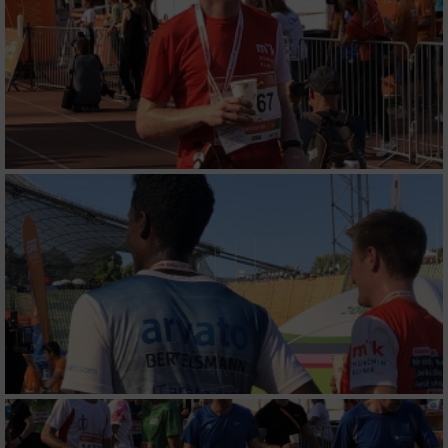
Partnerliste anzeigen (1 IAB-Anbieter)
Wir nutzen Ihre Daten für folgende Zwecke:
IAB-Verarbeitungszwecke:
Speichern von oder Zugriff auf Informationen
auf einem Endgerät
Verwendung reduzierter Daten zur Auswahl
von Werbeanzeigen
Erstellung von Profilen für personalisierte
Werbung
Verwendung von Profilen zur Auswahl
personalisierter Werbung
Erstellung von Profilen zur Personalisierung
von Inhalten
Verwendung von Profilen zur Auswahl
personalisierter Inhalte