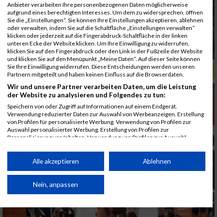
Anbieter verarbeiten Ihre personenbezogenen Daten möglicherweise
aufgrund eines berechtigten Interesses. Um dem zu widersprechen, öffnen
Sie die „Einstellungen“. Sie können Ihre Einstellungen akzeptieren, ablehnen
oder verwalten, indem Sie auf die Schaltfläche „Einstellungen verwalten“
klicken oder jederzeit auf die Fingerabdruck-Schaltfläche in der linken
unteren Ecke der Website klicken. Um Ihre Einwilligung zu widerrufen,
klicken Sie auf den Fingerabdruck oder den Link in der Fußzeile der Website
und klicken Sie auf den Menüpunkt „Meine Daten“. Auf dieser Seite können
Sie Ihre Einwilligung widerrufen. Diese Entscheidungen werden unseren
ALBUM B2RUN MÜNCHEN, B2RUN / 16.07.2019
Partnern mitgeteilt und haben keinen Einfluss auf die Browserdaten.
Wir und unsere Partner verarbeiten Daten, um die Leistung
der Website zu analysieren und Folgendes zu tun:
Speichern von oder Zugriff auf Informationen auf einem Endgerät.
Verwendung reduzierter Daten zur Auswahl von Werbeanzeigen. Erstellung
von Profilen für personalisierte Werbung. Verwendung von Profilen zur
Auswahl personalisierter Werbung. Erstellung von Profilen zur
Personalisierung von Inhalten. Verwendung von Profilen zur Auswahl
personalisierter Inhalte. Messung der Werbeleistung. Messung der
Performance von Inhalten. Analyse von Zielgruppen durch Statistiken oder
Kombinationen von Daten aus verschiedenen Quellen. Entwicklung und
Alle akzeptieren
Ablehnen
Verbesserung der Angebote. Verwendung reduzierter Daten zur Auswahl
von Inhalten.
Daten können außerhalb der Europäischen Union weitergegeben und in die
Nein, anpassen
USA gesendet werden.
Ihre Einwilligung und die cookie Richtlinie gelten ausschließlich für diese
Website/App.