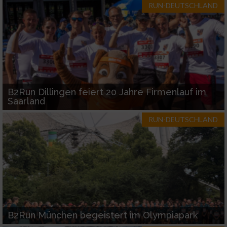
Informationen identifizieren
RUN-DEUTSCHLAND
Nicht-IAB-Verarbeitungszwecke:
Notwendig
Performance
B2Run Dillingen feiert 20 Jahre Firmenlauf im
Saarland
Funktional
RUN-DEUTSCHLAND
Werbung
B2Run München begeistert im Olympiapark