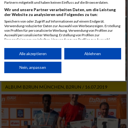
Partnern mitgeteilt und haben keinen Einfluss auf die Browserdaten.
Wir und unsere Partner verarbeiten Daten, um die Leistung
der Website zu analysieren und Folgendes zu tun:
Speichern von oder Zugriff auf Informationen auf einem Endgerät.
Verwendung reduzierter Daten zur Auswahl von Werbeanzeigen. Erstellung
von Profilen für personalisierte Werbung. Verwendung von Profilen zur
Auswahl personalisierter Werbung. Erstellung von Profilen zur
Personalisierung von Inhalten. Verwendung von Profilen zur Auswahl
personalisierter Inhalte. Messung der Werbeleistung. Messung der
Performance von Inhalten. Analyse von Zielgruppen durch Statistiken oder
Kombinationen von Daten aus verschiedenen Quellen. Entwicklung und
Alle akzeptieren
Ablehnen
Verbesserung der Angebote. Verwendung reduzierter Daten zur Auswahl
von Inhalten.
Daten können außerhalb der Europäischen Union weitergegeben und in die
Nein, anpassen
USA gesendet werden.
Ihre Einwilligung und die cookie Richtlinie gelten ausschließlich für diese
Website/App.
ALBUM B2RUN MÜNCHEN, B2RUN / 16.07.2019
Partnerliste anzeigen (1 IAB-Anbieter)
Wir nutzen Ihre Daten für folgende Zwecke:
IAB-Verarbeitungszwecke:
Speichern von oder Zugriff auf Informationen
auf einem Endgerät