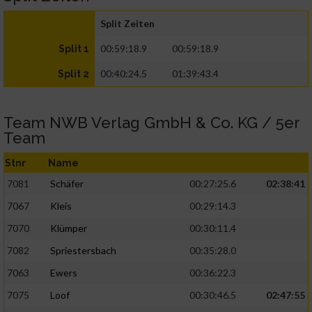
Split Zeiten
00:59:18.9
00:59:18.9
Split 1
00:40:24.5
01:39:43.4
Split 2
Team NWB Verlag GmbH & Co. KG / 5er
Team
Stnr
Name
7081
Schäfer
00:27:25.6
02:38:41
7067
Kleis
00:29:14.3
7070
Klümper
00:30:11.4
7082
Spriestersbach
00:35:28.0
7063
Ewers
00:36:22.3
7075
Loof
00:30:46.5
02:47:55