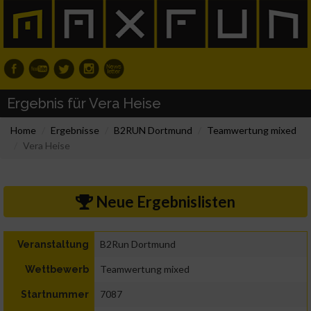
Ergebnis für Vera Heise
Home
Ergebnisse
B2RUN Dortmund
Teamwertung mixed
Vera Heise
Neue Ergebnislisten
B2Run Dortmund
Veranstaltung
Teamwertung mixed
Wettbewerb
7087
Startnummer