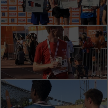
Verwendung reduzierter Daten zur Auswahl
von Werbeanzeigen
Erstellung von Profilen für personalisierte
Werbung
Verwendung von Profilen zur Auswahl
personalisierter Werbung
Erstellung von Profilen zur Personalisierung
von Inhalten
Verwendung von Profilen zur Auswahl
personalisierter Inhalte
Messung der Werbeleistung
Messung der Performance von Inhalten