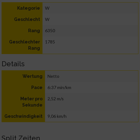
W
Kategorie
W
Geschlecht
6350
Rang
1785
Geschlechter
Rang
Details
Netto
Wertung
6:37 min/km
Pace
2,52 m/s
Meter pro
Sekunde
9,06 km/h
Geschwindigkeit
Split Zeiten