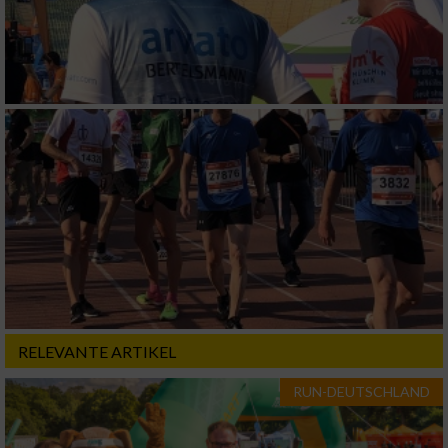
Analyse von Zielgruppen durch Statistiken
oder Kombinationen von Daten aus
verschiedenen Quellen
Entwicklung und Verbesserung der Angebote
Verwendung reduzierter Daten zur Auswahl
von Inhalten
IAB-Besonderheiten:
Verwendung genauer Standortdaten
Geräte anhand von aktiv angeforderten
Informationen identifizieren
Nicht-IAB-Verarbeitungszwecke:
RELEVANTE ARTIKEL
Notwendig
RUN-DEUTSCHLAND
Performance