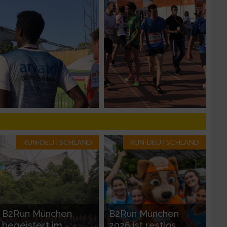
zieren
RUN-DEUTSCHLAND
RUN-DEUTSCHLAND
B2Run München
B2Run München
begeistert im
2026 ist restlos