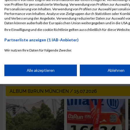
von Profilen für personalisierte Werbung. Verwendung von Profilen zur Auswahl p
Personalisierung von Inhalten. Verwendung von Profilen zur Auswahl personalis
Performance von Inhalten. Analyse von Zielgruppen durch Statistiken oder Komb
und Verbesserung der Angebote. Verwendung reduzierter Daten zur Auswahl von
Daten können außerhalb der Europäischen Union weitergegeben und in die USA 
Ihre Einwilligung und die cookie Richtlinie gelten ausschließlich für diese Website
Partnerliste anzeigen (1 IAB-Anbieter)
Wir nutzen Ihre Daten für folgende Zwecke:
IAB-Verarbeitungszwecke:
Speichern von oder Zugriff auf Informationen auf einem Endge
Alle akzeptieren
Ablehnen
Verwendung reduzierter Daten zur Auswahl von Werbeanzeige
ALBUM B2RUN MÜNCHEN / 15.07.2026
Erstellung von Profilen für personalisierte Werbung
Verwendung von Profilen zur Auswahl personalisierter Werbun