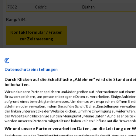
7062
Cédric
Djahan
Rang:
984.
Kontaktformular / Fragen
zur Zeitmessung
Anja Leifeld
Datenschutzeinstellungen
Durch Klicken auf die Schaltfläche „Ablehnen“ wird die Standardei
beibehalten.
Wir und unsere Partner speichern und/oder greifen auf Informationen auf einem G
Browserspeichern, um personenbezogene Daten zu verarbeiten. Einige Anbiete
aufgrund eines berechtigten Interesses. Um dem zu widersprechen, öffnen Sie die
ablehnen oder verwalten, indem Sie auf die Schaltfläche „Einstellungen verwalten“
der linken unteren Ecke der Website klicken. Um Ihre Einwilligung zu widerrufen, 
der Website und klicken Sie auf den Menüpunkt „Meine Daten“. Auf dieser Seite 
werden unseren Partnern mitgeteilt und haben keinen Einfluss auf die Browserd
Wir und unsere Partner verarbeiten Daten, um die Leistung der W
Speichern von oder Zugriff auf Informationen auf einem Endgerät. Verwendung r