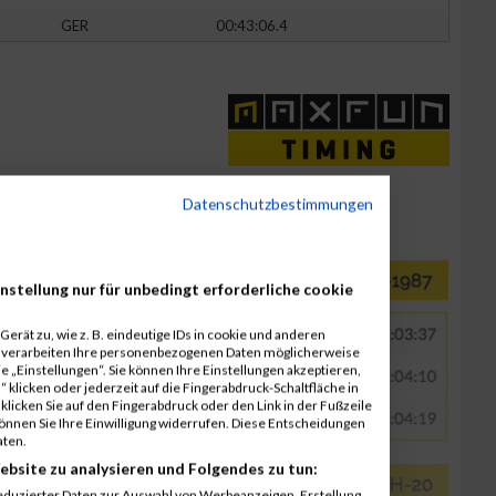
GER
00:43:06.4
Datenschutzbestimmungen
nstellung nur für unbedingt erforderliche cookie
erät zu, wie z. B. eindeutige IDs in cookie und anderen
r verarbeiten Ihre personenbezogenen Daten möglicherweise
 „Einstellungen“. Sie können Ihre Einstellungen akzeptieren,
 klicken oder jederzeit auf die Fingerabdruck-Schaltfläche in
klicken Sie auf den Fingerabdruck oder den Link in der Fußzeile
können Sie Ihre Einwilligung widerrufen. Diese Entscheidungen
aten.
ebsite zu analysieren und Folgendes zu tun:
eduzierter Daten zur Auswahl von Werbeanzeigen. Erstellung