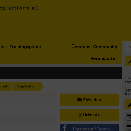
eos
Trainingspläne
Über uns
Community
Veranstalter
ixed
Anja Leifeld
Zielvideo
Urkunde
1
Ergebnis auf Facebook teilen
1