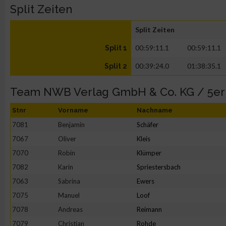
Split Zeiten
Split Zeiten
00:59:11.1
00:59:11.1
Split 1
00:39:24.0
01:38:35.1
Split 2
Team NWB Verlag GmbH & Co. KG / 5e
Stnr
Vorname
Nachname
7081
Benjamin
Schäfer
7067
Oliver
Kleis
7070
Robin
Klümper
7082
Karin
Spriestersbach
7063
Sabrina
Ewers
7075
Manuel
Loof
7078
Andreas
Reimann
7079
Christian
Rohde