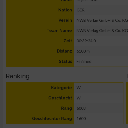
GER
Nation
NWB Verlag GmbH & Co. KG
Verein
NWB Verlag GmbH & Co. KG
Team Name
00:39:24.0
Zeit
6100 m
Distanz
Finished
Status
Ranking
W
Kategorie
W
Geschlecht
6003
Rang
1600
Geschlechter Rang