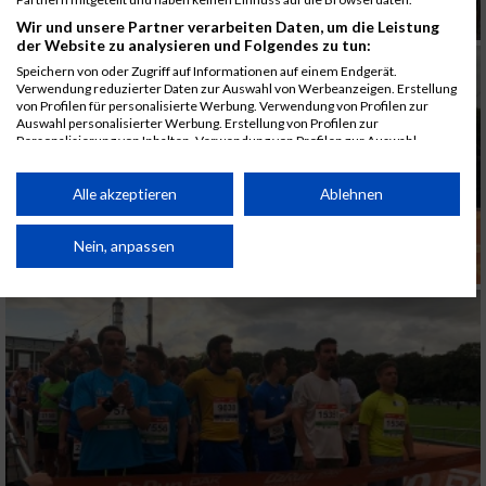
Wir und unsere Partner verarbeiten Daten, um die Leistung
der Website zu analysieren und Folgendes zu tun:
Speichern von oder Zugriff auf Informationen auf einem Endgerät.
Verwendung reduzierter Daten zur Auswahl von Werbeanzeigen. Erstellung
von Profilen für personalisierte Werbung. Verwendung von Profilen zur
Auswahl personalisierter Werbung. Erstellung von Profilen zur
Personalisierung von Inhalten. Verwendung von Profilen zur Auswahl
personalisierter Inhalte. Messung der Werbeleistung. Messung der
Performance von Inhalten. Analyse von Zielgruppen durch Statistiken oder
Kombinationen von Daten aus verschiedenen Quellen. Entwicklung und
Alle akzeptieren
Ablehnen
Verbesserung der Angebote. Verwendung reduzierter Daten zur Auswahl
von Inhalten.
Daten können außerhalb der Europäischen Union weitergegeben und in die
Nein, anpassen
USA gesendet werden.
Ihre Einwilligung und die cookie Richtlinie gelten ausschließlich für diese
Website/App.
Partnerliste anzeigen (1 IAB-Anbieter)
Wir nutzen Ihre Daten für folgende Zwecke:
IAB-Verarbeitungszwecke:
Speichern von oder Zugriff auf Informationen
auf einem Endgerät