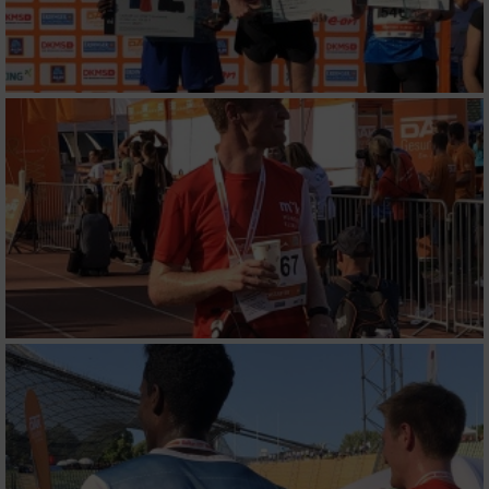
Analyse von Zielgruppen durch Statistiken
oder Kombinationen von Daten aus
verschiedenen Quellen
Entwicklung und Verbesserung der Angebote
Verwendung reduzierter Daten zur Auswahl
von Inhalten
IAB-Besonderheiten:
Verwendung genauer Standortdaten
Geräte anhand von aktiv angeforderten
Informationen identifizieren
Nicht-IAB-Verarbeitungszwecke:
Notwendig
Performance