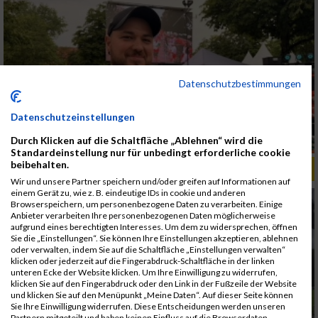
Datenschutzbestimmungen
Datenschutzeinstellungen
Durch Klicken auf die Schaltfläche „Ablehnen“ wird die
Standardeinstellung nur für unbedingt erforderliche cookie
beibehalten.
ALBUM B2RUN KÖLN / 05.09.2019
Wir und unsere Partner speichern und/oder greifen auf Informationen auf
einem Gerät zu, wie z. B. eindeutige IDs in cookie und anderen
Browserspeichern, um personenbezogene Daten zu verarbeiten. Einige
Anbieter verarbeiten Ihre personenbezogenen Daten möglicherweise
aufgrund eines berechtigten Interesses. Um dem zu widersprechen, öffnen
Sie die „Einstellungen“. Sie können Ihre Einstellungen akzeptieren, ablehnen
oder verwalten, indem Sie auf die Schaltfläche „Einstellungen verwalten“
klicken oder jederzeit auf die Fingerabdruck-Schaltfläche in der linken
unteren Ecke der Website klicken. Um Ihre Einwilligung zu widerrufen,
klicken Sie auf den Fingerabdruck oder den Link in der Fußzeile der Website
und klicken Sie auf den Menüpunkt „Meine Daten“. Auf dieser Seite können
Sie Ihre Einwilligung widerrufen. Diese Entscheidungen werden unseren
Partnern mitgeteilt und haben keinen Einfluss auf die Browserdaten.