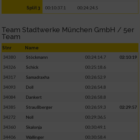
00:10:37.1
00:24:24.5
Split 3
Team Stadtwerke München GmbH / 5er
Team
Stnr
Name
34380
Stöckmann
00:24:14.7
02:10:19
34326
Schick
00:25:18.6
34317
Samadraxha
00:26:52.9
34093
Doll
00:26:54.8
34084
Dankert
00:26:58.8
34385
Straußberger
00:26:59.3
02:29:57
34272
Noll
00:29:36.5
34360
Skalonja
00:30:49.1
34406
Wallinger
00:30:58.4