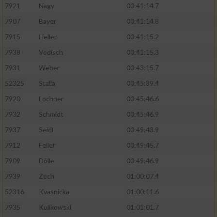
7921
Nagy
00:41:14.7
7907
Bayer
00:41:14.8
7915
Heller
00:41:15.2
7938
Vödisch
00:41:15.3
7931
Weber
00:43:15.7
52325
Stalla
00:45:39.4
7920
Lochner
00:45:46.6
7932
Schmidt
00:45:46.9
7937
Seidl
00:49:43.9
7912
Feiler
00:49:45.7
7909
Dölle
00:49:46.9
7939
Zech
01:00:07.4
52316
Kvasnicka
01:00:11.6
7935
Kulikowski
01:01:01.7