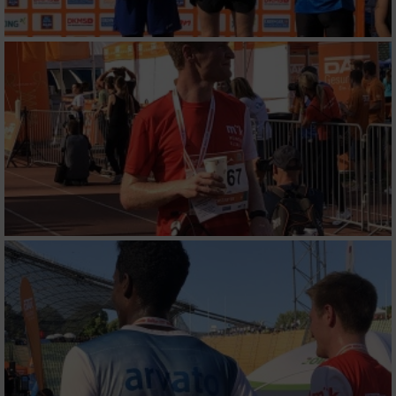
Verwendung von Profilen zur Auswahl
personalisierter Inhalte
Messung der Werbeleistung
Messung der Performance von Inhalten
Analyse von Zielgruppen durch Statistiken
oder Kombinationen von Daten aus
verschiedenen Quellen
Entwicklung und Verbesserung der Angebote
Verwendung reduzierter Daten zur Auswahl
von Inhalten
IAB-Besonderheiten:
Verwendung genauer Standortdaten