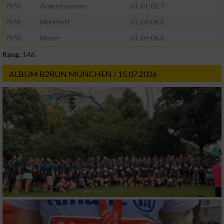
7933
Augustuszoon
01:01:02.7
7934
Mohrhoff
01:04:04.9
7936
Moser
01:04:06.6
Rang:
146.
ALBUM B2RUN MÜNCHEN / 15.07.2026