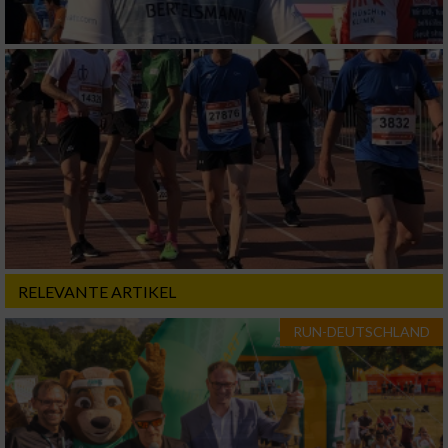
Geräte anhand von aktiv angeforderten
Informationen identifizieren
Nicht-IAB-Verarbeitungszwecke:
Notwendig
Performance
Funktional
RELEVANTE ARTIKEL
Werbung
RUN-DEUTSCHLAND