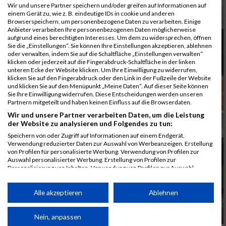
Wir und unsere Partner speichern und/oder greifen auf Informationen auf
einem Gerät zu, wie z. B. eindeutige IDs in cookie und anderen
Browserspeichern, um personenbezogene Daten zu verarbeiten. Einige
Anbieter verarbeiten Ihre personenbezogenen Daten möglicherweise
aufgrund eines berechtigten Interesses. Um dem zu widersprechen, öffnen
Sie die „Einstellungen“. Sie können Ihre Einstellungen akzeptieren, ablehnen
oder verwalten, indem Sie auf die Schaltfläche „Einstellungen verwalten“
klicken oder jederzeit auf die Fingerabdruck-Schaltfläche in der linken
unteren Ecke der Website klicken. Um Ihre Einwilligung zu widerrufen,
klicken Sie auf den Fingerabdruck oder den Link in der Fußzeile der Website
und klicken Sie auf den Menüpunkt „Meine Daten“. Auf dieser Seite können
Sie Ihre Einwilligung widerrufen. Diese Entscheidungen werden unseren
Partnern mitgeteilt und haben keinen Einfluss auf die Browserdaten.
Wir und unsere Partner verarbeiten Daten, um die Leistung
der Website zu analysieren und Folgendes zu tun:
Speichern von oder Zugriff auf Informationen auf einem Endgerät.
Verwendung reduzierter Daten zur Auswahl von Werbeanzeigen. Erstellung
von Profilen für personalisierte Werbung. Verwendung von Profilen zur
Auswahl personalisierter Werbung. Erstellung von Profilen zur
Personalisierung von Inhalten. Verwendung von Profilen zur Auswahl
personalisierter Inhalte. Messung der Werbeleistung. Messung der
Performance von Inhalten. Analyse von Zielgruppen durch Statistiken oder
Kombinationen von Daten aus verschiedenen Quellen. Entwicklung und
Alle akzeptieren
Ablehnen
Verbesserung der Angebote. Verwendung reduzierter Daten zur Auswahl
von Inhalten.
Daten können außerhalb der Europäischen Union weitergegeben und in die
Nein, anpassen
USA gesendet werden.