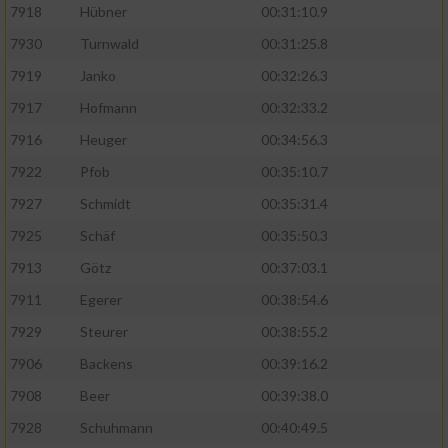
7918
Hübner
00:31:10.9
7930
Turnwald
00:31:25.8
7919
Janko
00:32:26.3
7917
Hofmann
00:32:33.2
7916
Heuger
00:34:56.3
7922
Pfob
00:35:10.7
7927
Schmidt
00:35:31.4
7925
Schäf
00:35:50.3
7913
Götz
00:37:03.1
7911
Egerer
00:38:54.6
7929
Steurer
00:38:55.2
7906
Backens
00:39:16.2
7908
Beer
00:39:38.0
7928
Schuhmann
00:40:49.5