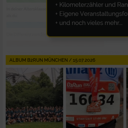
Erstellung von Profilen zur Personalisierung von Inhalten
Verwendung von Profilen zur Auswahl personalisierter Inhalte
Messung der Werbeleistung
ALBUM B2RUN MÜNCHEN / 15.07.2026
Messung der Performance von Inhalten
Analyse von Zielgruppen durch Statistiken oder Kombinatione
verschiedenen Quellen
Entwicklung und Verbesserung der Angebote
Verwendung reduzierter Daten zur Auswahl von Inhalten