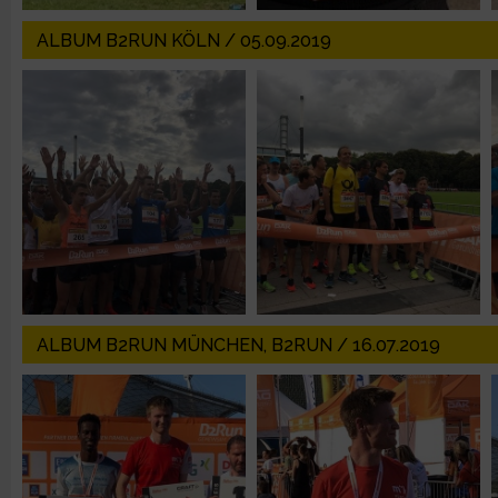
IAB-Besonderheiten:
ALBUM B2RUN KÖLN / 05.09.2019
Verwendung genauer Standortdaten
Geräte anhand von aktiv angeforderten Informationen identifi
Nicht-IAB-Verarbeitungszwecke:
Notwendig
Performance
ALBUM B2RUN MÜNCHEN, B2RUN / 16.07.2019
Funktional
Werbung