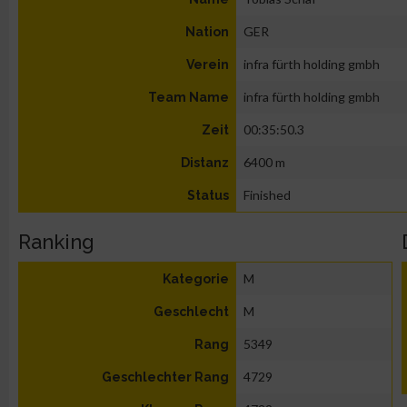
GER
Nation
infra fürth holding gmbh
Verein
infra fürth holding gmbh
Team Name
00:35:50.3
Zeit
6400 m
Distanz
Finished
Status
Ranking
M
Kategorie
M
Geschlecht
5349
Rang
4729
Geschlechter Rang