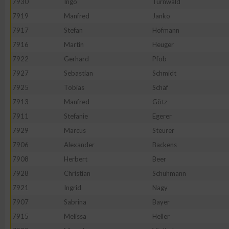
7930
Ingo
Turnwald
7919
Manfred
Janko
7917
Stefan
Hofmann
7916
Martin
Heuger
7922
Gerhard
Pfob
7927
Sebastian
Schmidt
7925
Tobias
Schäf
7913
Manfred
Götz
7911
Stefanie
Egerer
7929
Marcus
Steurer
7906
Alexander
Backens
7908
Herbert
Beer
7928
Christian
Schuhmann
7921
Ingrid
Nagy
7907
Sabrina
Bayer
7915
Melissa
Heller