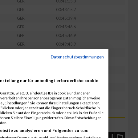
GER
00:41:15.3
GER
00:43:15.7
GER
00:45:39.4
GER
00:45:46.6
GER
00:45:46.9
GER
00:49:43.9
GER
00:49:45.7
Datenschutzbestimmungen
GER
00:49:46.9
GER
01:00:07.4
GER
01:00:11.6
nstellung nur für unbedingt erforderliche cookie
GER
01:01:01.7
erät zu, wie z. B. eindeutige IDs in cookie und anderen
GER
01:01:02.7
r verarbeiten Ihre personenbezogenen Daten möglicherweise
 „Einstellungen“. Sie können Ihre Einstellungen akzeptieren,
GER
01:04:04.9
 klicken oder jederzeit auf die Fingerabdruck-Schaltfläche in
klicken Sie auf den Fingerabdruck oder den Link in der Fußzeile
GER
01:04:06.6
können Sie Ihre Einwilligung widerrufen. Diese Entscheidungen
aten.
ebsite zu analysieren und Folgendes zu tun:
eduzierter Daten zur Auswahl von Werbeanzeigen. Erstellung