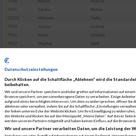
7938
Marcel
Vödisch
7931
Sandra
Weber
52325
Michaela
Stalla
7920
Jessica
Lochner
7932
Sylvia
Schmidt
7937
Stephan
Seidl
7912
Jennifer
Feiler
7909
Claus-Dieter
Dölle
7939
Dagmar
Zech
Datenschutzeinstellungen
52316
Volker
Kvasnicka
Durch Klicken auf die Schaltfläche „Ablehnen“ wird die Standardei
beibehalten.
7935
Petra
Kulikowski
Wir und unsere Partner speichern und/oder greifen auf Informationen auf einem G
7933
Nadine
Augustuszoon
Browserspeichern, um personenbezogene Daten zu verarbeiten. Einige Anbiete
aufgrund eines berechtigten Interesses. Um dem zu widersprechen, öffnen Sie die
7934
Marlies
Mohrhoff
ablehnen oder verwalten, indem Sie auf die Schaltfläche „Einstellungen verwalten“
der linken unteren Ecke der Website klicken. Um Ihre Einwilligung zu widerrufen, 
7936
Katja
Moser
der Website und klicken Sie auf den Menüpunkt „Meine Daten“. Auf dieser Seite 
werden unseren Partnern mitgeteilt und haben keinen Einfluss auf die Browserd
Rang:
146.
Wir und unsere Partner verarbeiten Daten, um die Leistung der W
Speichern von oder Zugriff auf Informationen auf einem Endgerät. Verwendung r