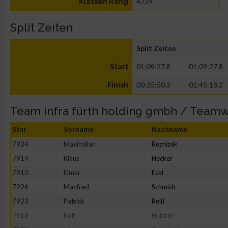
4729
Klassen Rang
Split Zeiten
Split Zeiten
01:09:27.8
01:09:27.8
Start
00:35:50.3
01:45:18.2
Finish
Team infra fürth holding gmbh / Team
Stnr
Vorname
Nachname
7924
Maximilian
Reznizek
7914
Klaus
Hecker
7910
Elmar
Eckl
7926
Manfred
Schmidt
7923
Patrick
Reiß
7918
Rolf
Hübner