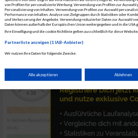
Kontaktformular / Fragen
von Profilen für personalisierte Werbung. Verwendung von Profilen zur Auswahl p
zur Zeitmessung
Personalisierung von Inhalten. Verwendung von Profilen zur Auswahl personalis
Performance von Inhalten. Analyse von Zielgruppen durch Statistiken oder Komb
und Verbesserung der Angebote. Verwendung reduzierter Daten zur Auswahl von
Daten können außerhalb der Europäischen Union weitergegeben und in die USA 
Tobias Schäf
Ihre Einwilligung und die cookie Richtlinie gelten ausschließlich für diese Website
Partnerliste anzeigen (1 IAB-Anbieter)
Wir nutzen Ihre Daten für folgende Zwecke:
IAB-Verarbeitungszwecke:
Speichern von oder Zugriff auf Informationen auf einem Endge
Alle akzeptieren
Ablehnen
Verwendung reduzierter Daten zur Auswahl von Werbeanzeige
Erstellung von Profilen für personalisierte Werbung
Verwendung von Profilen zur Auswahl personalisierter Werbun