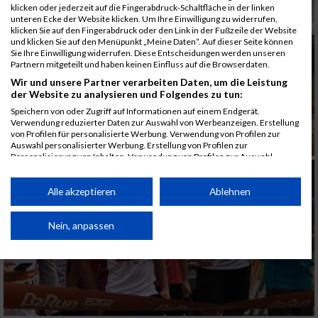
klicken oder jederzeit auf die Fingerabdruck-Schaltfläche in der linken
unteren Ecke der Website klicken. Um Ihre Einwilligung zu widerrufen,
klicken Sie auf den Fingerabdruck oder den Link in der Fußzeile der Website
und klicken Sie auf den Menüpunkt „Meine Daten“. Auf dieser Seite können
Sie Ihre Einwilligung widerrufen. Diese Entscheidungen werden unseren
Partnern mitgeteilt und haben keinen Einfluss auf die Browserdaten.
Wir und unsere Partner verarbeiten Daten, um die Leistung
der Website zu analysieren und Folgendes zu tun:
Speichern von oder Zugriff auf Informationen auf einem Endgerät.
Verwendung reduzierter Daten zur Auswahl von Werbeanzeigen. Erstellung
von Profilen für personalisierte Werbung. Verwendung von Profilen zur
Auswahl personalisierter Werbung. Erstellung von Profilen zur
Personalisierung von Inhalten. Verwendung von Profilen zur Auswahl
personalisierter Inhalte. Messung der Werbeleistung. Messung der
Performance von Inhalten. Analyse von Zielgruppen durch Statistiken oder
Kombinationen von Daten aus verschiedenen Quellen. Entwicklung und
Alle akzeptieren
Ablehnen
Verbesserung der Angebote. Verwendung reduzierter Daten zur Auswahl
von Inhalten.
Daten können außerhalb der Europäischen Union weitergegeben und in die
Nein, anpassen
USA gesendet werden.
Ihre Einwilligung und die cookie Richtlinie gelten ausschließlich für diese
Website/App.
Partnerliste anzeigen (1 IAB-Anbieter)
Wir nutzen Ihre Daten für folgende Zwecke: