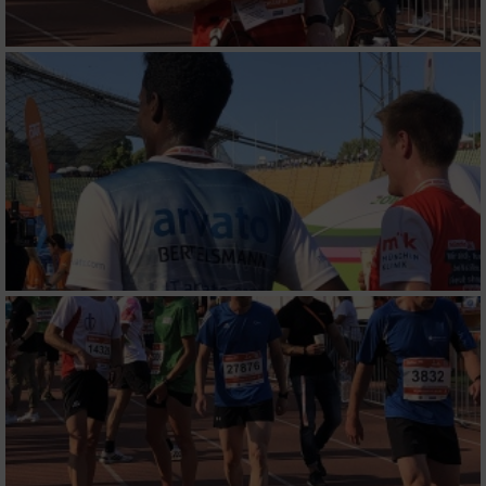
Messung der Performance von Inhalten
Analyse von Zielgruppen durch Statistiken
oder Kombinationen von Daten aus
verschiedenen Quellen
Entwicklung und Verbesserung der Angebote
Verwendung reduzierter Daten zur Auswahl
von Inhalten
IAB-Besonderheiten:
Verwendung genauer Standortdaten
Geräte anhand von aktiv angeforderten
Informationen identifizieren
Nicht-IAB-Verarbeitungszwecke: