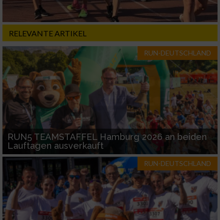
Notwendig
RELEVANTE ARTIKEL
Performance
RUN-DEUTSCHLAND
Funktional
Werbung
RUN5 TEAMSTAFFEL Hamburg 2026 an beiden
Lauftagen ausverkauft
RUN-DEUTSCHLAND