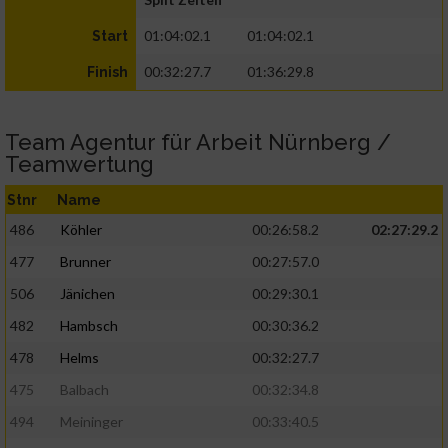
01:04:02.1
01:04:02.1
Start
00:32:27.7
01:36:29.8
Finish
Team Agentur für Arbeit Nürnberg /
Teamwertung
Stnr
Name
486
Köhler
00:26:58.2
02:27:29.2
477
Brunner
00:27:57.0
506
Jänichen
00:29:30.1
482
Hambsch
00:30:36.2
478
Helms
00:32:27.7
475
Balbach
00:32:34.8
494
Meininger
00:33:40.5