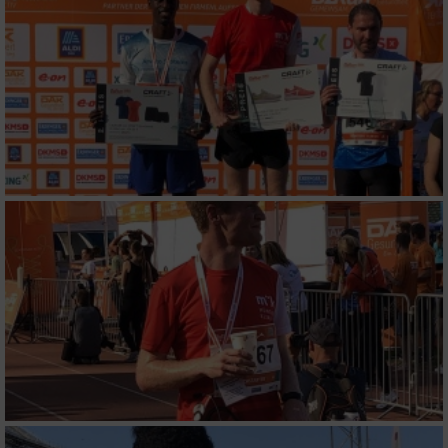
Speichern von oder Zugriff auf Informationen
auf einem Endgerät
Verwendung reduzierter Daten zur Auswahl
von Werbeanzeigen
Erstellung von Profilen für personalisierte
Werbung
Verwendung von Profilen zur Auswahl
personalisierter Werbung
Erstellung von Profilen zur Personalisierung
von Inhalten
Verwendung von Profilen zur Auswahl
personalisierter Inhalte
Messung der Werbeleistung