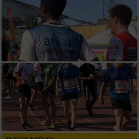
Messung der Performance von Inhalten
Analyse von Zielgruppen durch Statistiken
oder Kombinationen von Daten aus
verschiedenen Quellen
Entwicklung und Verbesserung der Angebote
Verwendung reduzierter Daten zur Auswahl
von Inhalten
IAB-Besonderheiten:
Verwendung genauer Standortdaten
Geräte anhand von aktiv angeforderten
Informationen identifizieren
Nicht-IAB-Verarbeitungszwecke:
Notwendig
RELEVANTE ARTIKEL