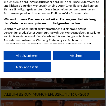
klicken Sie auf den Fingerabdruck oder den Link in der Fußzeile der Website
und klicken Sie auf den Menüpunkt „Meine Daten“. Auf dieser Seite können
Sie Ihre Einwilligung widerrufen. Diese Entscheidungen werden unseren
Partnern mitgeteilt und haben keinen Einfluss auf die Browserdaten.
Wir und unsere Partner verarbeiten Daten, um die Leistung
der Website zu analysieren und Folgendes zu tun:
Speichern von oder Zugriff auf Informationen auf einem Endgerät.
Verwendung reduzierter Daten zur Auswahl von Werbeanzeigen. Erstellung
von Profilen für personalisierte Werbung. Verwendung von Profilen zur
Auswahl personalisierter Werbung. Erstellung von Profilen zur
Personalisierung von Inhalten. Verwendung von Profilen zur Auswahl
personalisierter Inhalte. Messung der Werbeleistung. Messung der
Performance von Inhalten. Analyse von Zielgruppen durch Statistiken oder
Kombinationen von Daten aus verschiedenen Quellen. Entwicklung und
Alle akzeptieren
Ablehnen
Verbesserung der Angebote. Verwendung reduzierter Daten zur Auswahl
von Inhalten.
Daten können außerhalb der Europäischen Union weitergegeben und in die
Nein, anpassen
USA gesendet werden.
Ihre Einwilligung und die cookie Richtlinie gelten ausschließlich für diese
Website/App.
Partnerliste anzeigen (1 IAB-Anbieter)
ALBUM B2RUN MÜNCHEN, B2RUN / 16.07.2019
Wir nutzen Ihre Daten für folgende Zwecke:
IAB-Verarbeitungszwecke: