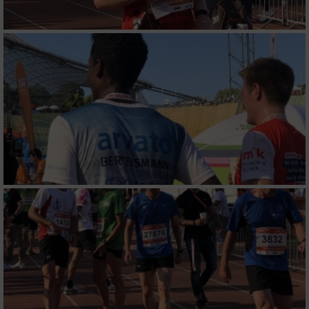
Messung der Performance von Inhalten
Analyse von Zielgruppen durch Statistiken
oder Kombinationen von Daten aus
verschiedenen Quellen
Entwicklung und Verbesserung der Angebote
Verwendung reduzierter Daten zur Auswahl
von Inhalten
IAB-Besonderheiten:
Verwendung genauer Standortdaten
Geräte anhand von aktiv angeforderten
Informationen identifizieren
Nicht-IAB-Verarbeitungszwecke: