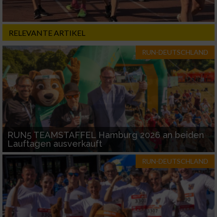
Notwendig
RELEVANTE ARTIKEL
Performance
RUN-DEUTSCHLAND
Funktional
Werbung
RUN5 TEAMSTAFFEL Hamburg 2026 an beiden
Lauftagen ausverkauft
RUN-DEUTSCHLAND