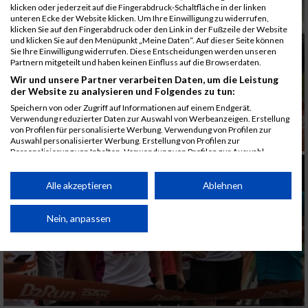
klicken oder jederzeit auf die Fingerabdruck-Schaltfläche in der linken
unteren Ecke der Website klicken. Um Ihre Einwilligung zu widerrufen,
klicken Sie auf den Fingerabdruck oder den Link in der Fußzeile der Website
und klicken Sie auf den Menüpunkt „Meine Daten“. Auf dieser Seite können
Sie Ihre Einwilligung widerrufen. Diese Entscheidungen werden unseren
Partnern mitgeteilt und haben keinen Einfluss auf die Browserdaten.
Wir und unsere Partner verarbeiten Daten, um die Leistung
der Website zu analysieren und Folgendes zu tun:
Speichern von oder Zugriff auf Informationen auf einem Endgerät.
Verwendung reduzierter Daten zur Auswahl von Werbeanzeigen. Erstellung
von Profilen für personalisierte Werbung. Verwendung von Profilen zur
Auswahl personalisierter Werbung. Erstellung von Profilen zur
Personalisierung von Inhalten. Verwendung von Profilen zur Auswahl
personalisierter Inhalte. Messung der Werbeleistung. Messung der
Performance von Inhalten. Analyse von Zielgruppen durch Statistiken oder
Kombinationen von Daten aus verschiedenen Quellen. Entwicklung und
Alle akzeptieren
Ablehnen
Verbesserung der Angebote. Verwendung reduzierter Daten zur Auswahl
von Inhalten.
Daten können außerhalb der Europäischen Union weitergegeben und in die
Nein, anpassen
USA gesendet werden.
Ihre Einwilligung und die cookie Richtlinie gelten ausschließlich für diese
Website/App.
Partnerliste anzeigen (1 IAB-Anbieter)
Wir nutzen Ihre Daten für folgende Zwecke: