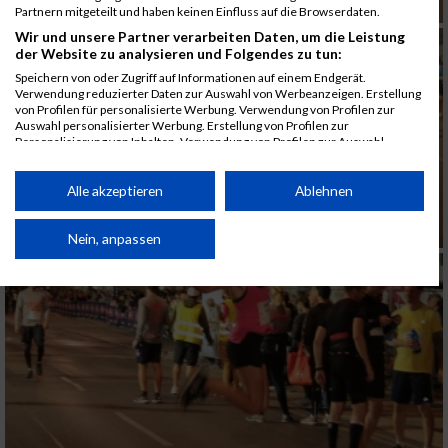
Partnern mitgeteilt und haben keinen Einfluss auf die Browserdaten.
Wir und unsere Partner verarbeiten Daten, um die Leistung
der Website zu analysieren und Folgendes zu tun:
Speichern von oder Zugriff auf Informationen auf einem Endgerät.
Verwendung reduzierter Daten zur Auswahl von Werbeanzeigen. Erstellung
von Profilen für personalisierte Werbung. Verwendung von Profilen zur
Auswahl personalisierter Werbung. Erstellung von Profilen zur
Personalisierung von Inhalten. Verwendung von Profilen zur Auswahl
personalisierter Inhalte. Messung der Werbeleistung. Messung der
Performance von Inhalten. Analyse von Zielgruppen durch Statistiken oder
Kombinationen von Daten aus verschiedenen Quellen. Entwicklung und
Alle akzeptieren
Ablehnen
Verbesserung der Angebote. Verwendung reduzierter Daten zur Auswahl
von Inhalten.
Daten können außerhalb der Europäischen Union weitergegeben und in die
Nein, anpassen
USA gesendet werden.
Ihre Einwilligung und die cookie Richtlinie gelten ausschließlich für diese
Website/App.
Partnerliste anzeigen (1 IAB-Anbieter)
Wir nutzen Ihre Daten für folgende Zwecke:
IAB-Verarbeitungszwecke:
Speichern von oder Zugriff auf Informationen
auf einem Endgerät