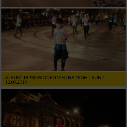
Verwendung reduzierter Daten zur Auswahl
von Werbeanzeigen
Erstellung von Profilen für personalisierte
Werbung
Verwendung von Profilen zur Auswahl
personalisierter Werbung
Erstellung von Profilen zur Personalisierung
von Inhalten
ALBUM IMPRESSIONEN VIENNA NIGHT RUN /
Verwendung von Profilen zur Auswahl
12.09.2019
personalisierter Inhalte
Messung der Werbeleistung
Messung der Performance von Inhalten