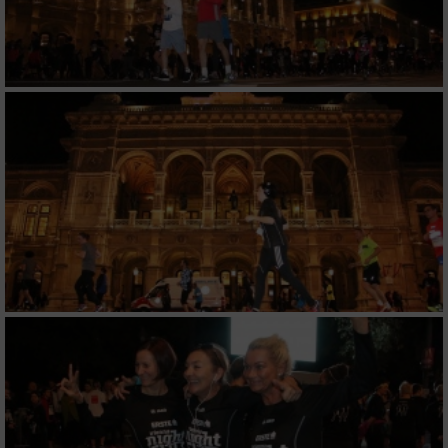
Analyse von Zielgruppen durch Statistiken
oder Kombinationen von Daten aus
verschiedenen Quellen
Entwicklung und Verbesserung der Angebote
Verwendung reduzierter Daten zur Auswahl
von Inhalten
IAB-Besonderheiten:
Verwendung genauer Standortdaten
Geräte anhand von aktiv angeforderten
Informationen identifizieren
Nicht-IAB-Verarbeitungszwecke:
Notwendig
Performance