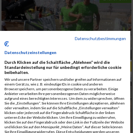
Datenschutzbestimmungen
Datenschutzeinstellungen
Finale der x cross run Serie
Durch Klicken auf die Schaltfläche „Ablehnen“ wird die
ALBUM VIENNA NIGHT RUN 2019 / 25.09.2019
Standardeinstellung nur für unbedingt erforderliche cookie
beibehalten.
Wir und unsere Partner speichern und/oder greifen auf Informationen auf
einem Gerät zu, wie z. B. eindeutige IDs in cookie und anderen
Browserspeichern, um personenbezogene Daten zu verarbeiten. Einige
Anbieter verarbeiten Ihre personenbezogenen Daten möglicherweise
aufgrund eines berechtigten Interesses. Um dem zu widersprechen, öffnen
Sie die „Einstellungen“. Sie können Ihre Einstellungen akzeptieren, ablehnen
oder verwalten, indem Sie auf die Schaltfläche „Einstellungen verwalten“
klicken oder jederzeit auf die Fingerabdruck-Schaltfläche in der linken
unteren Ecke der Website klicken. Um Ihre Einwilligung zu widerrufen,
klicken Sie auf den Fingerabdruck oder den Link in der Fußzeile der Website
und klicken Sie auf den Menüpunkt „Meine Daten“. Auf dieser Seite können
Sie Ihre Einwilligung widerrufen. Diese Entscheidungen werden unseren