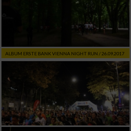
Entwicklung und Verbesserung der Angebote
Verwendung reduzierter Daten zur Auswahl
von Inhalten
IAB-Besonderheiten:
Verwendung genauer Standortdaten
ALBUM ERSTE BANK VIENNA NIGHT RUN / 26.09.2017
Geräte anhand von aktiv angeforderten
Informationen identifizieren
Nicht-IAB-Verarbeitungszwecke:
Notwendig
Performance
Funktional