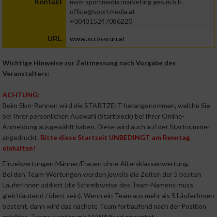
msm sportmedia marketing ges.m.b.h.
Kontakt
office@sportmedia.at
+004315247086220
www.xcrossrun.at
URL
Wichtige Hinweise zur Zeitmessung nach Vorgabe des
Veranstalters:
ACHTUNG:
Beim 5km-Rennen wird die STARTZEIT herangenommen, welche Sie
bei Ihrer persönlichen Auswahl (Startblock) bei Ihrer Online-
Anmeldung ausgewählt haben. Diese wird auch auf der Startnummer
angedruckt.
Bitte diese Startzeit UNBEDINGT am Renntag
einhalten!
Einzelwertungen Männer/Frauen ohne Altersklassenwertung.
Bei den Team-Wertungen werden jeweils die Zeiten der 5 besten
LäuferInnen addiert (die Schreibweise des Team-Namens muss
gleichlautend / ident sein). Wenn ein Team aus mehr als 5 LäuferInnen
besteht, dann wird das nächste Team fortlaufend nach der Position
gebildet. Teams werden mit M/W/Mixed gewertet.