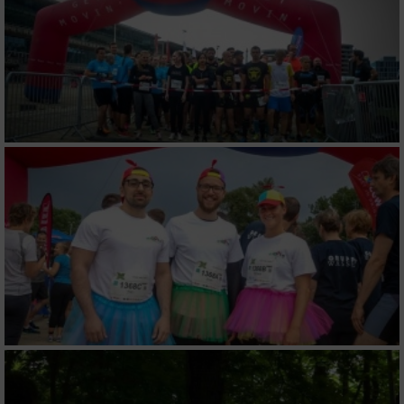
Erstellung von Profilen für personalisierte
Werbung
Verwendung von Profilen zur Auswahl
personalisierter Werbung
Erstellung von Profilen zur Personalisierung
von Inhalten
Verwendung von Profilen zur Auswahl
personalisierter Inhalte
Messung der Werbeleistung
Messung der Performance von Inhalten
Analyse von Zielgruppen durch Statistiken
oder Kombinationen von Daten aus
verschiedenen Quellen