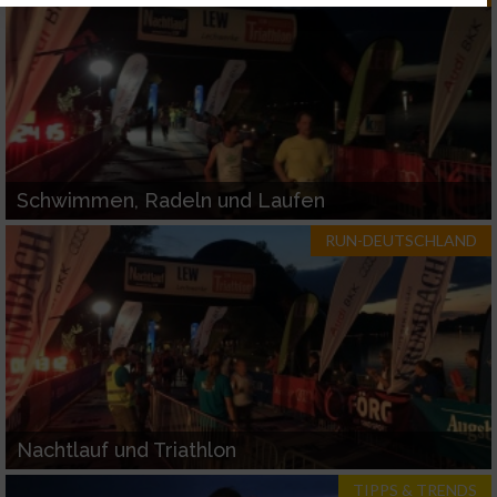
Website/App.
Partnerliste anzeigen (1 IAB-Anbieter)
Wir nutzen Ihre Daten für folgende Zwecke:
IAB-Verarbeitungszwecke:
Speichern von oder Zugriff auf Informationen
auf einem Endgerät
Schwimmen, Radeln und Laufen
Verwendung reduzierter Daten zur Auswahl
RUN-DEUTSCHLAND
von Werbeanzeigen
Erstellung von Profilen für personalisierte
Werbung
Verwendung von Profilen zur Auswahl
personalisierter Werbung
Erstellung von Profilen zur Personalisierung
Nachtlauf und Triathlon
von Inhalten
TIPPS & TRENDS