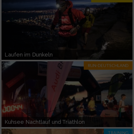
Verwendung von Profilen zur Auswahl
personalisierter Inhalte
Messung der Werbeleistung
Messung der Performance von Inhalten
Laufen im Dunkeln
Analyse von Zielgruppen durch Statistiken
oder Kombinationen von Daten aus
RUN-DEUTSCHLAND
verschiedenen Quellen
Entwicklung und Verbesserung der Angebote
Verwendung reduzierter Daten zur Auswahl
von Inhalten
IAB-Besonderheiten:
Verwendung genauer Standortdaten
Kuhsee Nachtlauf und Triathlon
TRAINING