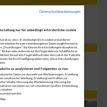
7. Juni 2016
Datenschutzbestimmungen
f Spielberg
Sparkassen Businesslauf Spielberg
Ergebnisse
nstellung nur für unbedingt erforderliche cookie
erät zu, wie z. B. eindeutige IDs in cookie und anderen
r verarbeiten Ihre personenbezogenen Daten möglicherweise
 „Einstellungen“. Sie können Ihre Einstellungen akzeptieren,
 klicken oder jederzeit auf die Fingerabdruck-Schaltfläche in
klicken Sie auf den Fingerabdruck oder den Link in der Fußzeile
4. Juni 2019
können Sie Ihre Einwilligung widerrufen. Diese Entscheidungen
f Spielberg
Sparkassen Businesslauf Spielberg
aten.
Ergebnisse
ebsite zu analysieren und Folgendes zu tun:
eduzierter Daten zur Auswahl von Werbeanzeigen. Erstellung
2. Juni 2015
ersonalisierter Werbung. Erstellung von Profilen zur
f Spielberg
Sparkasse Businesslauf Spielberg
ierter Inhalte. Messung der Werbeleistung. Messung der
Ergebnisse
inationen von Daten aus verschiedenen Quellen. Entwicklung
 Inhalten.
gesendet werden.
.06.2016
/App.