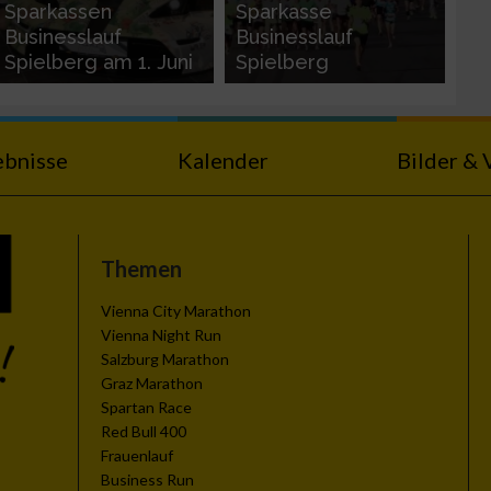
Sparkassen
Sparkasse
Businesslauf
Businesslauf
Spielberg am 1. Juni
Spielberg
ebnisse
Kalender
Bilder & 
Themen
Vienna City Marathon
Vienna Night Run
Salzburg Marathon
Graz Marathon
Spartan Race
Red Bull 400
Frauenlauf
Business Run