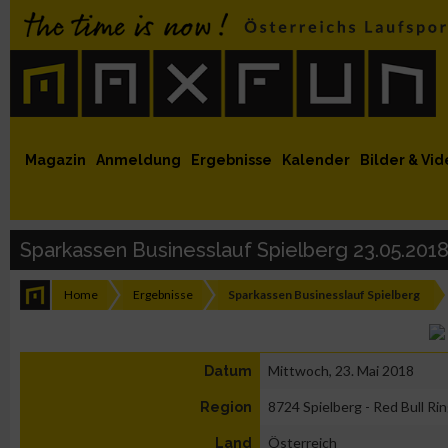
 auf Facebook
MaxFun auf Youtube
MaxFun auf Twitter
MaxFun auf Instagram
MaxFun Newsletter abonnieren
Magazin
Anmeldung
Ergebnisse
Kalender
Bilder & Vid
Sparkassen Businesslauf Spielberg 23.05.201
Home
Ergebnisse
Sparkassen Businesslauf Spielberg
Mittwoch, 23. Mai 2018
Datum
8724 Spielberg - Red Bull Ri
Region
Österreich
Land