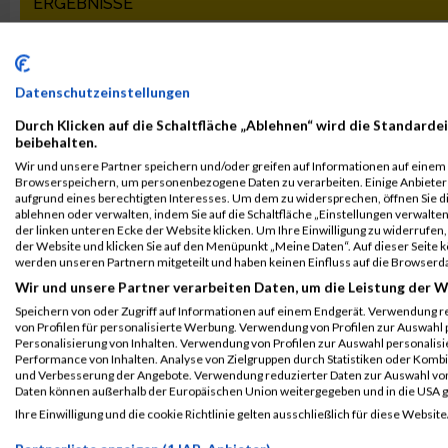
ERGEBNISSE
4. Juni 2019
1. Juni 2017
Sparkassen Businesslauf Spielberg
Sparkassen Businesslau
Ergebnisse
Ergebnisse
Datenschutzeinstellungen
2. Juni 2015
Durch Klicken auf die Schaltfläche „Ablehnen“ wird die Standardei
Sparkasse Businesslauf Spielberg
beibehalten.
Ergebnisse
Wir und unsere Partner speichern und/oder greifen auf Informationen auf einem G
Browserspeichern, um personenbezogene Daten zu verarbeiten. Einige Anbiete
aufgrund eines berechtigten Interesses. Um dem zu widersprechen, öffnen Sie die
PASSENDE VERANSTALTUNGEN
ablehnen oder verwalten, indem Sie auf die Schaltfläche „Einstellungen verwalten“
der linken unteren Ecke der Website klicken. Um Ihre Einwilligung zu widerrufen, 
6. Juni 2023
29. September 2020
der Website und klicken Sie auf den Menüpunkt „Meine Daten“. Auf dieser Seite 
Sparkassen Businesslauf Spielberg
Sparkassen Businesslau
werden unseren Partnern mitgeteilt und haben keinen Einfluss auf die Browserd
(ABGESAGT)
Wir und unsere Partner verarbeiten Daten, um die Leistung der W
Speichern von oder Zugriff auf Informationen auf einem Endgerät. Verwendung r
1. Juni 2017
7. Juni 2016
von Profilen für personalisierte Werbung. Verwendung von Profilen zur Auswahl p
Sparkassen Businesslauf Spielberg
Sparkassen Businesslau
Personalisierung von Inhalten. Verwendung von Profilen zur Auswahl personalis
Ergebnisse
Ergebnisse
Performance von Inhalten. Analyse von Zielgruppen durch Statistiken oder Komb
und Verbesserung der Angebote. Verwendung reduzierter Daten zur Auswahl von
Daten können außerhalb der Europäischen Union weitergegeben und in die USA 
ALBUM SPARKASSEN BUSINESSLAUF SPIELBERG / 07
Ihre Einwilligung und die cookie Richtlinie gelten ausschließlich für diese Website