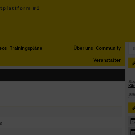
eos
Trainingspläne
Über uns
Community
Veranstalter
8
ng
1
1