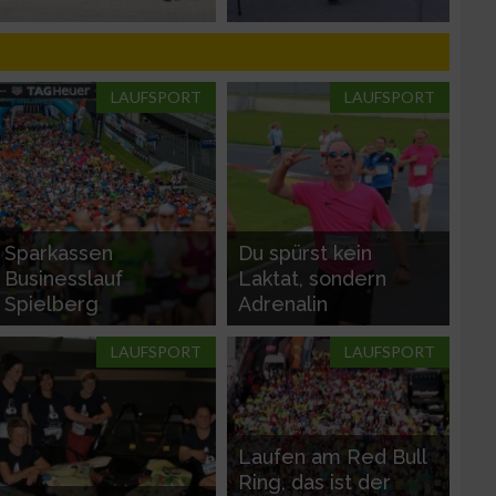
LAUFSPORT
LAUFSPORT
n von Daten aus
Sparkassen
Du spürst kein
Businesslauf
Laktat, sondern
Spielberg
Adrenalin
LAUFSPORT
LAUFSPORT
Laufen am Red Bull
zieren
Ring, das ist der