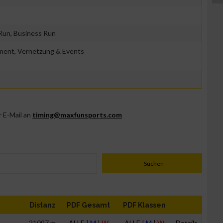
 Run, Business Run
ment, Vernetzung & Events
r E-Mail an
timing@maxfunsports.com
Distanz
PDF Gesamt
PDF Klassen
21097 m
ALLE
|
M
|
W
ALLE
|
M
|
W
Details