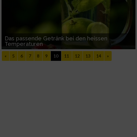
Messung der Werbeleistung
Messung der Performance von Inhalten
Das passende Getränk bei den heissen
Analyse von Zielgruppen durch Statistiken
Temperaturen
oder Kombinationen von Daten aus
verschiedenen Quellen
«
5
6
7
8
9
10
11
12
13
14
»
Entwicklung und Verbesserung der Angebote
Verwendung reduzierter Daten zur Auswahl
von Inhalten
IAB-Besonderheiten:
Verwendung genauer Standortdaten
Geräte anhand von aktiv angeforderten
Informationen identifizieren