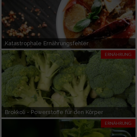
Wir nutzen Ihre Daten für folgende Zwecke:
IAB-Verarbeitungszwecke:
Speichern von oder Zugriff auf Informationen
auf einem Endgerät
Katastrophale Ernährungsfehler
Verwendung reduzierter Daten zur Auswahl
von Werbeanzeigen
ERNÄHRUNG
Erstellung von Profilen für personalisierte
Werbung
Verwendung von Profilen zur Auswahl
personalisierter Werbung
Erstellung von Profilen zur Personalisierung
von Inhalten
Brokkoli - Powerstoffe für den Körper
Verwendung von Profilen zur Auswahl
ERNÄHRUNG
personalisierter Inhalte