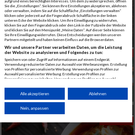
aufgrund eines berechtigten Interesses. Um dem zu widersprechen, öffnen
Sie die „Einstellungen“. Sie können Ihre Einstellungen akzeptieren, ablehnen
oder verwalten, indem Sie auf die Schaltfläche „Einstellungen verwalten“
klicken oder jederzeit auf die Fingerabdruck-Schaltfläche in der linken
unteren Ecke der Website klicken. Um Ihre Einwilligung zu widerrufen,
klicken Sie auf den Fingerabdruck oder den Link in der Fußzeile der Website
und klicken Sie auf den Menüpunkt „Meine Daten“. Auf dieser Seite können
Sie Ihre Einwilligung widerrufen. Diese Entscheidungen werden unseren
Partnern mitgeteilt und haben keinen Einfluss auf die Browserdaten.
Kaffee als Energieboost
Wir und unsere Partner verarbeiten Daten, um die Leistung
der Website zu analysieren und Folgendes zu tun:
ERNÄHRUNG
Speichern von oder Zugriff auf Informationen auf einem Endgerät.
Verwendung reduzierter Daten zur Auswahl von Werbeanzeigen. Erstellung
von Profilen für personalisierte Werbung. Verwendung von Profilen zur
Auswahl personalisierter Werbung. Erstellung von Profilen zur
Personalisierung von Inhalten. Verwendung von Profilen zur Auswahl
personalisierter Inhalte. Messung der Werbeleistung. Messung der
Performance von Inhalten. Analyse von Zielgruppen durch Statistiken oder
Kombinationen von Daten aus verschiedenen Quellen. Entwicklung und
Alle akzeptieren
Ablehnen
Verbesserung der Angebote. Verwendung reduzierter Daten zur Auswahl
von Inhalten.
Daten können außerhalb der Europäischen Union weitergegeben und in die
Nein, anpassen
Bewusst und gesund ernähren
USA gesendet werden.
Ihre Einwilligung und die cookie Richtlinie gelten ausschließlich für diese
ERNÄHRUNG
Website/App.
Partnerliste anzeigen (1 IAB-Anbieter)