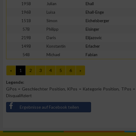
Verwendung von Profilen zur Auswahl personalisierter Werbun
195B
Julian
Ehall
196B
Luisa
Ehall-Enge
Erstellung von Profilen zur Personalisierung von Inhalten
151B
Simon
Eichelsberger
57B
Philipp
Eisinger
219B
Daris
Elijazovic
Verwendung von Profilen zur Auswahl personalisierter Inhalte
149B
Konstantin
Erlacher
54B
Michael
Fabian
Messung der Werbeleistung
«
1
2
3
4
5
6
»
Messung der Performance von Inhalten
Legende:
GPos = Geschlechter Position, KPos = Kategorie Position, TPos = 
Analyse von Zielgruppen durch Statistiken oder Kombinatione
Disqualifiziert
verschiedenen Quellen
Ergebnisse auf Facebook teilen
Entwicklung und Verbesserung der Angebote
Verwendung reduzierter Daten zur Auswahl von Inhalten