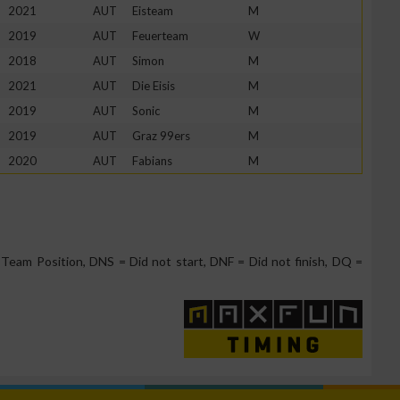
g
2021
AUT
Eisteam
M
2019
AUT
Feuerteam
W
2018
AUT
Simon
M
2021
AUT
Die Eisis
M
2019
AUT
Sonic
M
2019
AUT
Graz 99ers
M
2020
AUT
Fabians
M
Team Position, DNS = Did not start, DNF = Did not finish, DQ =
n von Daten aus