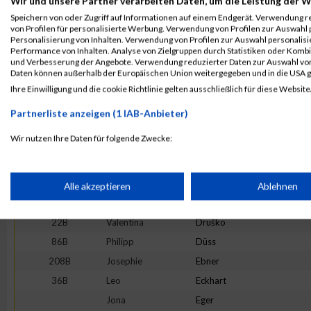
Wir und unsere Partner verarbeiten Daten, um die Leistung der W
1B
Viktoria
Danda
Speichern von oder Zugriff auf Informationen auf einem Endgerät. Verwendung r
42B
Tima
Debenjak
von Profilen für personalisierte Werbung. Verwendung von Profilen zur Auswahl p
Personalisierung von Inhalten. Verwendung von Profilen zur Auswahl personalis
268C
Emilio
Delvecchio
Performance von Inhalten. Analyse von Zielgruppen durch Statistiken oder Komb
und Verbesserung der Angebote. Verwendung reduzierter Daten zur Auswahl von
Daten können außerhalb der Europäischen Union weitergegeben und in die USA 
213B
Lean
Delvecchio
Ihre Einwilligung und die cookie Richtlinie gelten ausschließlich für diese Website
269B
Iris
Dengg
197B
Alexander
Deutsch
Partnerliste anzeigen (1 IAB-Anbieter)
Wir nutzen Ihre Daten für folgende Zwecke:
194B
Emilia
Deutsch
IAB-Verarbeitungszwecke:
176B
Sophia
Deutsch
Speichern von oder Zugriff auf Informationen auf einem Endge
203B
Moritz
Dexl-Metzler
Alle akzeptieren
Ablehnen
214B
Fionn
Dremel
22B
Valentina
Druško
Verwendung reduzierter Daten zur Auswahl von Werbeanzeige
86B
Philipp
Düss
208B
Josephie
Ebner
Erstellung von Profilen für personalisierte Werbung
36B
Leo
Eckhart
Jona
Eger