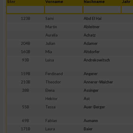
Stnr
Vorname
Nachname
Jahr
123B
Sami
Abd El Hai
Martin
Ableitner
Aurelia
Achatz
204B
Julian
Adamer
160B
Mia
Altdorfer
93B
Luisa
Andrekowitsch
159B
Ferdinand
Angerer
210B
Theodor
Annerer-Walcher
38B
Elena
Assinger
Hektor
Ast
55B
Tessa
Auer-Berger
69B
Fabian
Aumann
171B
Laura
Baier