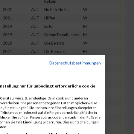
Katzen
2020
AUT
No Risk No Fun
W
2021
AUT
Lillifee
W
2019
AUT
LeJo
M
2019
AUT
DreamTeamRunners
M
2018
AUT
Die Bernats
W
2021
AUT
Die Bernats
M
2022
AUT
Glitzerstern
W
Datenschutzbestimmungen
2020
AUT
Thundercops
M
2020
AUT
Die Lorutas
W
2022
AUT
Die Lorutas
M
nstellung nur für unbedingt erforderliche cookie
2019
AUT
Team Baustelle
M
erät zu, wie z. B. eindeutige IDs in cookie und anderen
2021
AUT
Team Lorenz
M
r verarbeiten Ihre personenbezogenen Daten möglicherweise
 „Einstellungen“. Sie können Ihre Einstellungen akzeptieren,
2020
AUT
Cingesar
W
 klicken oder jederzeit auf die Fingerabdruck-Schaltfläche in
klicken Sie auf den Fingerabdruck oder den Link in der Fußzeile
2018
AUT
DENI
M
können Sie Ihre Einwilligung widerrufen. Diese Entscheidungen
2021
AUT
DENI
M
aten.