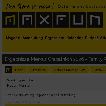
 auf Facebook
MaxFun auf Youtube
MaxFun auf Twitter
MaxFun auf Instagram
MaxFun Newsletter abonnieren
Magazin
Anmeldung
Ergebnisse
Kalender
Bilder & Vid
Ergebnisse Merkur Grazathlon 2026 - Family
Home
Ergebnisse
Merkur Grazathlon 2026
Family R
Wertungen filtern:
Frauen
Männer
Ohne Zeitnehmung - alphabetische Darstellung
Zeige
1-50
von
276
Einträgen.