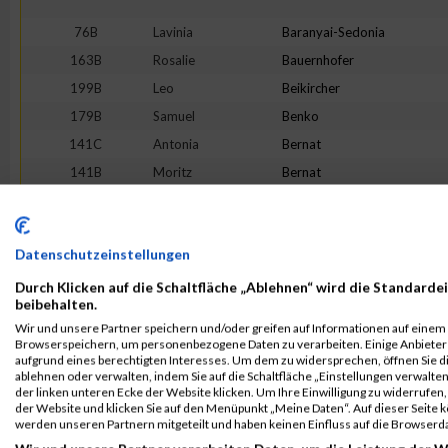
76B
Lavinia
Baranyai-Sedonia
163B
Rosalie
Bauernhofer
199B
Leo
Beikircher
179B
Samuel
Benko
141C
Antonia
Bernat
141B
Moritz
Bernat
100B
Clarissa
Biela
99B
Valentin
Biela
Datenschutzeinstellungen
265B
Luisa
Boruta
265C
Moritz
Boruta
Durch Klicken auf die Schaltfläche „Ablehnen“ wird die Standardei
beibehalten.
39B
Benedikt
Breitegger
Wir und unsere Partner speichern und/oder greifen auf Informationen auf einem G
201B
Lorenz
Buchhäusl
Browserspeichern, um personenbezogene Daten zu verarbeiten. Einige Anbiete
aufgrund eines berechtigten Interesses. Um dem zu widersprechen, öffnen Sie die
129B
Lena
Cingesar
ablehnen oder verwalten, indem Sie auf die Schaltfläche „Einstellungen verwalten“
der linken unteren Ecke der Website klicken. Um Ihre Einwilligung zu widerrufen, 
Jonas
Crnkic
der Website und klicken Sie auf den Menüpunkt „Meine Daten“. Auf dieser Seite 
Noah
Crnkic
werden unseren Partnern mitgeteilt und haben keinen Einfluss auf die Browserd