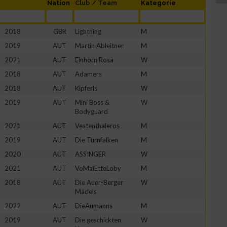
Nation
Club / Team
Kategorie
2018
GBR
Lightning
M
2019
AUT
Martin Ableitner
M
2021
AUT
Einhorn Rosa
W
2018
AUT
Adamers
M
2018
AUT
Kipferls
W
2019
AUT
Mini Boss &
W
Bodyguard
2021
AUT
Vestenthaleros
M
2019
AUT
Die Turnfalken
M
2020
AUT
ASSINGER
W
2021
AUT
VoMaiEtteLoby
M
2018
AUT
Die Auer-Berger
W
Mädels
2022
AUT
DieAumanns
M
2019
AUT
Die geschickten
W