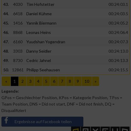
43.
4030
Tim Hofstetter
00:24:03.1
44.
6418
Daniel Kühme
00:24:03.5
45.
1416
Yannik Biermann
00:24:05.2
46.
8868
Leonas Heins
00:24:06.4
47.
6160
Yuudshan Yogendran
00:24:07.3
48.
3303
Danny Seidler
00:24:13.0
49.
8730
Cedric Jahnel
00:24:13.3
50.
12861
Philipp Seehausen
00:24:15.5
«
1
2
3
4
5
6
7
8
9
10
»
Legende:
GPos = Geschlechter Position, KPos = Kategorie Position, TPos =
Team Position, DNS = Did not start, DNF = Did not finish, DQ =
Disqualifiziert
Ergebnisse auf Facebook teilen