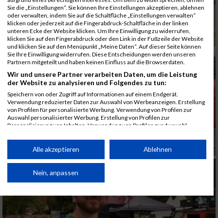
Sie die „Einstellungen“. Sie können Ihre Einstellungen akzeptieren, ablehnen
oder verwalten, indem Sie auf die Schaltfläche „Einstellungen verwalten“
klicken oder jederzeit auf die Fingerabdruck-Schaltfläche in der linken
unteren Ecke der Website klicken. Um Ihre Einwilligung zu widerrufen,
klicken Sie auf den Fingerabdruck oder den Link in der Fußzeile der Website
und klicken Sie auf den Menüpunkt „Meine Daten“. Auf dieser Seite können
Sie Ihre Einwilligung widerrufen. Diese Entscheidungen werden unseren
Partnern mitgeteilt und haben keinen Einfluss auf die Browserdaten.
Wir und unsere Partner verarbeiten Daten, um die Leistung
der Website zu analysieren und Folgendes zu tun:
Speichern von oder Zugriff auf Informationen auf einem Endgerät.
Verwendung reduzierter Daten zur Auswahl von Werbeanzeigen. Erstellung
von Profilen für personalisierte Werbung. Verwendung von Profilen zur
Auswahl personalisierter Werbung. Erstellung von Profilen zur
Personalisierung von Inhalten. Verwendung von Profilen zur Auswahl
personalisierter Inhalte. Messung der Werbeleistung. Messung der
Performance von Inhalten. Analyse von Zielgruppen durch Statistiken oder
Kombinationen von Daten aus verschiedenen Quellen. Entwicklung und
Alle akzeptieren
Ablehnen
Verbesserung der Angebote. Verwendung reduzierter Daten zur Auswahl
von Inhalten.
Daten können außerhalb der Europäischen Union weitergegeben und in die
Nein, anpassen
USA gesendet werden.
Ihre Einwilligung und die cookie Richtlinie gelten ausschließlich für diese
Website/App.
Partnerliste anzeigen (1 IAB-Anbieter)