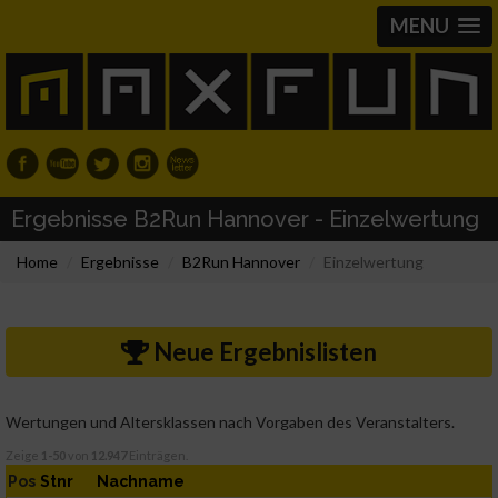
MENU
Ergebnisse B2Run Hannover - Einzelwertung
Home
Ergebnisse
B2Run Hannover
Einzelwertung
Neue Ergebnislisten
Wertungen und Altersklassen nach Vorgaben des Veranstalters.
Zeige
1-50
von
12.947
Einträgen.
Pos
Stnr
Nachname