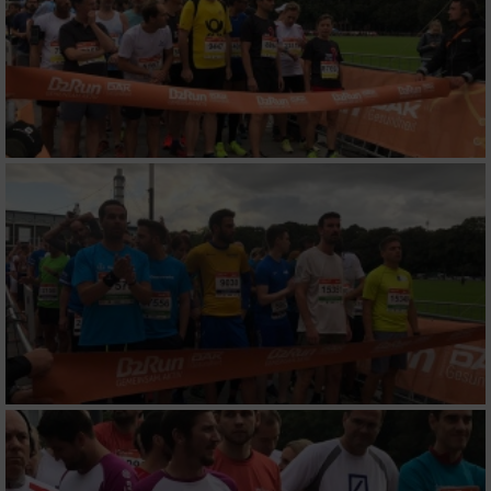
Messung der Werbeleistung
Messung der Performance von Inhalten
Analyse von Zielgruppen durch Statistiken
oder Kombinationen von Daten aus
verschiedenen Quellen
Entwicklung und Verbesserung der Angebote
Verwendung reduzierter Daten zur Auswahl
von Inhalten
IAB-Besonderheiten:
Verwendung genauer Standortdaten
Geräte anhand von aktiv angeforderten
Informationen identifizieren