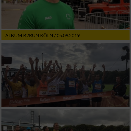
Wir nutzen Ihre Daten für folgende Zwecke:
IAB-Verarbeitungszwecke:
Speichern von oder Zugriff auf Informationen
auf einem Endgerät
ALBUM B2RUN KÖLN / 05.09.2019
Verwendung reduzierter Daten zur Auswahl
von Werbeanzeigen
Erstellung von Profilen für personalisierte
Werbung
Verwendung von Profilen zur Auswahl
personalisierter Werbung
Erstellung von Profilen zur Personalisierung
von Inhalten
Verwendung von Profilen zur Auswahl
personalisierter Inhalte