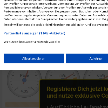
von Profilen für personalisierte Werbung. Verwendung von Profilen zur Auswahl p
Personalisierung von Inhalten. Verwendung von Profilen zur Auswahl personalis
Rang:
25.
Performance von Inhalten. Analyse von Zielgruppen durch Statistiken oder Komb
und Verbesserung der Angebote. Verwendung reduzierter Daten zur Auswahl von
Kontaktformular / Fragen
Daten können außerhalb der Europäischen Union weitergegeben und in die USA 
zur Zeitmessung
Ihre Einwilligung und die cookie Richtlinie gelten ausschließlich für diese Website
Partnerliste anzeigen (1 IAB-Anbieter)
Sarah Ledig
Wir nutzen Ihre Daten für folgende Zwecke:
IAB-Verarbeitungszwecke:
Speichern von oder Zugriff auf Informationen auf einem Endge
Alle akzeptieren
Ablehnen
Verwendung reduzierter Daten zur Auswahl von Werbeanzeige
Erstellung von Profilen für personalisierte Werbung
Verwendung von Profilen zur Auswahl personalisierter Werbun