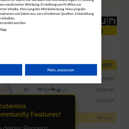
ersonalisierter Werbung. Erstellung von Profilen zur
ierter Inhalte. Messung der Werbeleistung. Messung der
inationen von Daten aus verschiedenen Quellen. Entwicklung
 Inhalten.
gesendet werden.
/App.
rät
Nein, anpassen
n
g