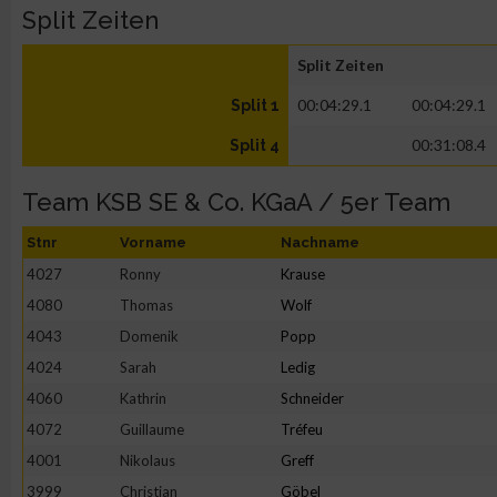
Split Zeiten
Split Zeiten
00:04:29.1
00:04:29.1
Split 1
00:31:08.4
Split 4
Team KSB SE & Co. KGaA / 5er Team
Stnr
Vorname
Nachname
4027
Ronny
Krause
4080
Thomas
Wolf
4043
Domenik
Popp
4024
Sarah
Ledig
4060
Kathrin
Schneider
4072
Guillaume
Tréfeu
4001
Nikolaus
Greff
3999
Christian
Göbel