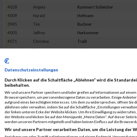
4028
Angela
Kummert-Schleicher
4009
Harald
Hofmann
3985
Tim
Buchner
4005
Jeffrey
Herkommer
4071
Christine
Traßl
4010
Ramona
Hübl
4061
Frank
Schnurr
4039
Tobias
Münch
Datenschutzeinstellungen
3993
Horst
Flister
Durch Klicken auf die Schaltfläche „Ablehnen“ wird die Standardei
4012
Name
No
beibehalten.
Wir und unsere Partner speichern und/oder greifen auf Informationen auf einem G
4052
Name
No
Browserspeichern, um personenbezogene Daten zu verarbeiten. Einige Anbiete
3996
Uwe
Fraunholz
aufgrund eines berechtigten Interesses. Um dem zu widersprechen, öffnen Sie die
ablehnen oder verwalten, indem Sie auf die Schaltfläche „Einstellungen verwalten“
4073
Dimitrij
Tschumak
der linken unteren Ecke der Website klicken. Um Ihre Einwilligung zu widerrufen, 
der Website und klicken Sie auf den Menüpunkt „Meine Daten“. Auf dieser Seite 
4046
Leon
Reisch
werden unseren Partnern mitgeteilt und haben keinen Einfluss auf die Browserd
4045
Julia
Puder
Wir und unsere Partner verarbeiten Daten, um die Leistung der W
4037
Sabrina
Meyer
Speichern von oder Zugriff auf Informationen auf einem Endgerät. Verwendung r