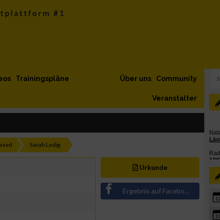
eos
Trainingspläne
Über uns
Community
Veranstalter
ixed
Sarah Ledig
Urkunde
Ergebnis auf Facebook teilen
1
1