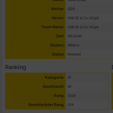
GER
Nation
KSB SE & Co. KGaA
Verein
KSB SE & Co. KGaA
Team Name
00:26:40
Zeit
4800 m
Distanz
Finished
Status
Ranking
W
Kategorie
W
Geschlecht
1526
Rang
219
Geschlechter Rang