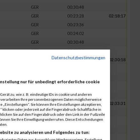
GER
00:30:48
GER
00:23:28
02:18:17
GER
00:23:36
GER
00:24:02
GER
00:30:48
GER
00:36:23
Datenschutzbestimmungen
GER
00:24:02
02:30:18
GER
00:24:09
GER
00:24:09
nstellung nur für unbedingt erforderliche cookie
GER
00:38:59
erät zu, wie z. B. eindeutige IDs in cookie und anderen
GER
00:38:59
r verarbeiten Ihre personenbezogenen Daten möglicherweise
GER
00:24:24
02:33:31
 „Einstellungen“. Sie können Ihre Einstellungen akzeptieren,
 klicken oder jederzeit auf die Fingerabdruck-Schaltfläche in
GER
00:24:26
klicken Sie auf den Fingerabdruck oder den Link in der Fußzeile
können Sie Ihre Einwilligung widerrufen. Diese Entscheidungen
GER
00:24:27
aten.
GER
00:40:06
ebsite zu analysieren und Folgendes zu tun:
GER
00:40:08
eduzierter Daten zur Auswahl von Werbeanzeigen. Erstellung