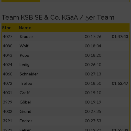
Team KSB SE & Co. KGaA / 5er Team
Stnr
Name
4027
Krause
00:17:26
01:47:43
4080
Wolf
00:18:04
4043
Popp
00:18:20
4024
Ledig
00:26:40
4060
Schneider
00:27:13
4072
Tréfeu
00:18:50
01:52:47
4001
Greff
00:19:10
3999
Göbel
00:19:19
4002
Grund
00:27:35
3991
Endres
00:27:53
3992
Felser
00:19:22
01:55:39