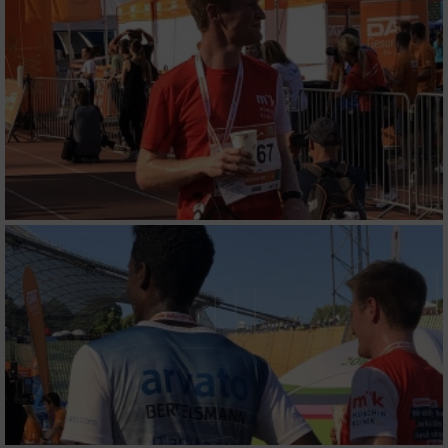
Verwendung von Profilen zur Auswahl
personalisierter Inhalte
Messung der Werbeleistung
Messung der Performance von Inhalten
Analyse von Zielgruppen durch Statistiken
oder Kombinationen von Daten aus
verschiedenen Quellen
Entwicklung und Verbesserung der Angebote
Verwendung reduzierter Daten zur Auswahl
von Inhalten
IAB-Besonderheiten:
Verwendung genauer Standortdaten