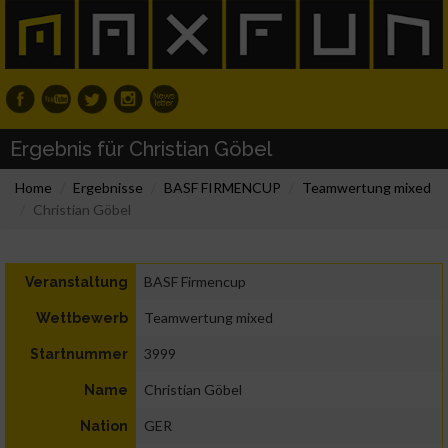
Ergebnis für Christian Göbel
Home
Ergebnisse
BASF FIRMENCUP
Teamwertung mixed
Christian Göbel
BASF Firmencup
Veranstaltung
Teamwertung mixed
Wettbewerb
3999
Startnummer
Christian Göbel
Name
GER
Nation