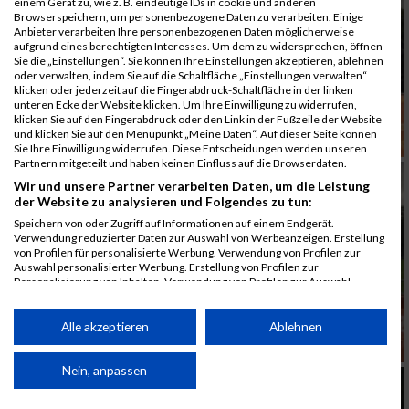
einem Gerät zu, wie z. B. eindeutige IDs in cookie und anderen
Browserspeichern, um personenbezogene Daten zu verarbeiten. Einige
Anbieter verarbeiten Ihre personenbezogenen Daten möglicherweise
aufgrund eines berechtigten Interesses. Um dem zu widersprechen, öffnen
Sie die „Einstellungen“. Sie können Ihre Einstellungen akzeptieren, ablehnen
oder verwalten, indem Sie auf die Schaltfläche „Einstellungen verwalten“
klicken oder jederzeit auf die Fingerabdruck-Schaltfläche in der linken
unteren Ecke der Website klicken. Um Ihre Einwilligung zu widerrufen,
klicken Sie auf den Fingerabdruck oder den Link in der Fußzeile der Website
und klicken Sie auf den Menüpunkt „Meine Daten“. Auf dieser Seite können
Sie Ihre Einwilligung widerrufen. Diese Entscheidungen werden unseren
Partnern mitgeteilt und haben keinen Einfluss auf die Browserdaten.
Wir und unsere Partner verarbeiten Daten, um die Leistung
der Website zu analysieren und Folgendes zu tun:
Speichern von oder Zugriff auf Informationen auf einem Endgerät.
Verwendung reduzierter Daten zur Auswahl von Werbeanzeigen. Erstellung
von Profilen für personalisierte Werbung. Verwendung von Profilen zur
Auswahl personalisierter Werbung. Erstellung von Profilen zur
Personalisierung von Inhalten. Verwendung von Profilen zur Auswahl
personalisierter Inhalte. Messung der Werbeleistung. Messung der
Performance von Inhalten. Analyse von Zielgruppen durch Statistiken oder
Kombinationen von Daten aus verschiedenen Quellen. Entwicklung und
Alle akzeptieren
Ablehnen
Verbesserung der Angebote. Verwendung reduzierter Daten zur Auswahl
von Inhalten.
Daten können außerhalb der Europäischen Union weitergegeben und in die
Nein, anpassen
USA gesendet werden.
Ihre Einwilligung und die cookie Richtlinie gelten ausschließlich für diese