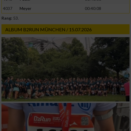
4037
Meyer
00:40:08
Rang:
53.
ALBUM B2RUN MÜNCHEN / 15.07.2026