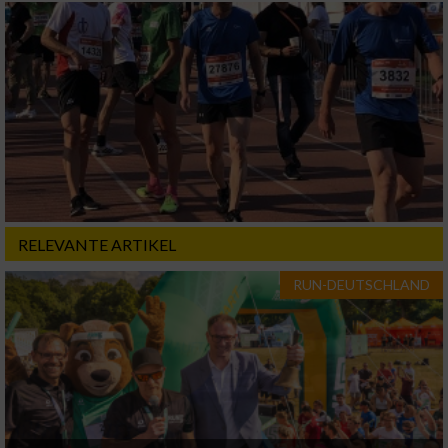
Geräte anhand von aktiv angeforderten
Informationen identifizieren
Nicht-IAB-Verarbeitungszwecke:
Notwendig
Performance
Funktional
RELEVANTE ARTIKEL
RUN-DEUTSCHLAND
Werbung