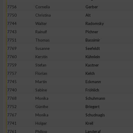
7756
Cornelia
Gerber
7750
Christina
Alt
7744
Walter
Radomsky
7743
Rainulf
Pichner
7751
Thomas
Bassimir
7769
Susanne
Seefeldt
7760
Kerstin
Kühnlein
7759
Stefan
Kastner
7757
Florian
Kelch
7745
Martin
Eckmann
7740
Sabine
Fröhlich
7768
Monika
Schuhmann
7752
Günthe
Briegert
7767
Monika
Schudnagis
7741
Holger
Kreil
7761
Philipp
Landgraf