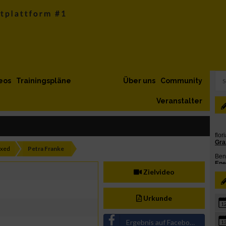
eos
Trainingspläne
Über uns
Community
Veranstalter
ixed
Petra Franke
Zielvideo
Urkunde
1
Ergebnis auf Facebook teilen
1