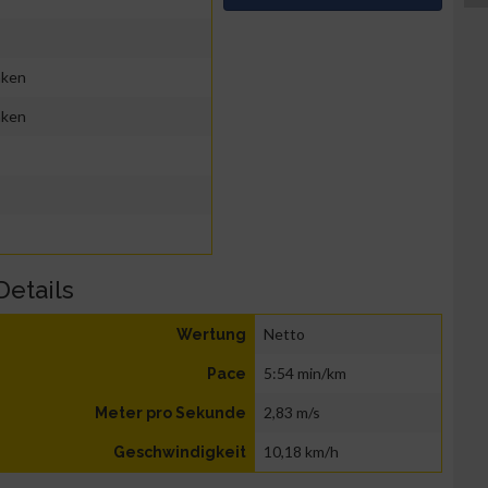
nken
nken
Details
Netto
Wertung
5:54 min/km
Pace
2,83 m/s
Meter pro Sekunde
10,18 km/h
Geschwindigkeit