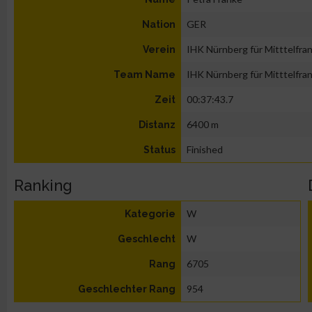
GER
Nation
IHK Nürnberg für Mitttelfra
Verein
IHK Nürnberg für Mitttelfra
Team Name
00:37:43.7
Zeit
6400 m
Distanz
Finished
Status
Ranking
W
Kategorie
W
Geschlecht
6705
Rang
954
Geschlechter Rang