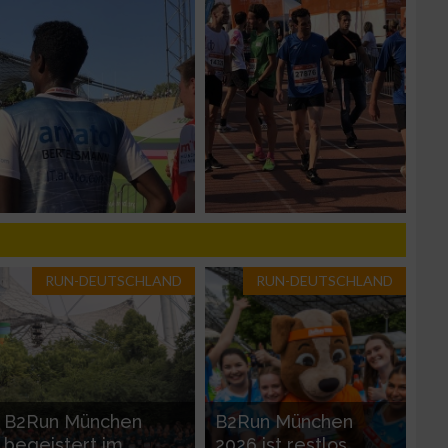
zieren
RUN-DEUTSCHLAND
RUN-DEUTSCHLAND
B2Run München
B2Run München
begeistert im
2026 ist restlos