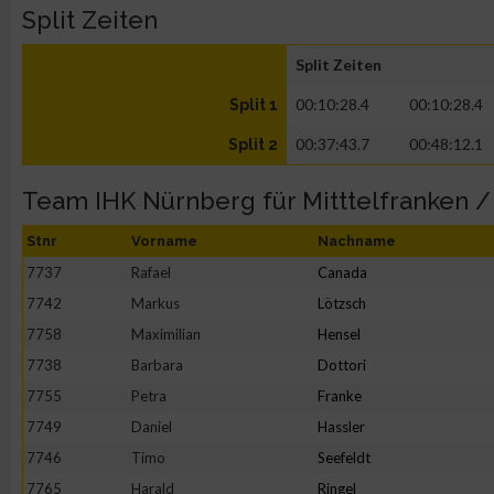
Split Zeiten
Split Zeiten
00:10:28.4
00:10:28.4
Split 1
00:37:43.7
00:48:12.1
Split 2
Team IHK Nürnberg für Mitttelfranken 
Stnr
Vorname
Nachname
7737
Rafael
Canada
7742
Markus
Lötzsch
7758
Maximilian
Hensel
7738
Barbara
Dottori
7755
Petra
Franke
7749
Daniel
Hassler
7746
Timo
Seefeldt
7765
Harald
Ringel