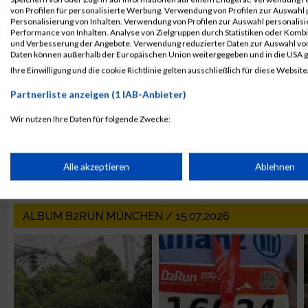
von Profilen für personalisierte Werbung. Verwendung von Profilen zur Auswahl p
Personalisierung von Inhalten. Verwendung von Profilen zur Auswahl personalis
Performance von Inhalten. Analyse von Zielgruppen durch Statistiken oder Komb
und Verbesserung der Angebote. Verwendung reduzierter Daten zur Auswahl von
Daten können außerhalb der Europäischen Union weitergegeben und in die USA 
Ihre Einwilligung und die cookie Richtlinie gelten ausschließlich für diese Website
Partnerliste anzeigen (1 IAB-Anbieter)
Wir nutzen Ihre Daten für folgende Zwecke:
IAB-Verarbeitungszwecke:
Speichern von oder Zugriff auf Informationen auf einem Endge
Alle akzeptieren
Ablehnen
Verwendung reduzierter Daten zur Auswahl von Werbeanzeige
ALBUM B2RUN MÜNCHEN / 15.07.2026
Erstellung von Profilen für personalisierte Werbung
Verwendung von Profilen zur Auswahl personalisierter Werbun