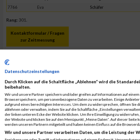
7766
Eva
Schäfer
Rang:
301.
Kontaktformular / Fragen
zur Zeitmessung
Petra Franke
Datenschutzeinstellungen
Durch Klicken auf die Schaltfläche „Ablehnen“ wird die Standardei
beibehalten.
Wir und unsere Partner speichern und/oder greifen auf Informationen auf einem G
Browserspeichern, um personenbezogene Daten zu verarbeiten. Einige Anbiete
aufgrund eines berechtigten Interesses. Um dem zu widersprechen, öffnen Sie die
ablehnen oder verwalten, indem Sie auf die Schaltfläche „Einstellungen verwalten“
der linken unteren Ecke der Website klicken. Um Ihre Einwilligung zu widerrufen, 
der Website und klicken Sie auf den Menüpunkt „Meine Daten“. Auf dieser Seite 
werden unseren Partnern mitgeteilt und haben keinen Einfluss auf die Browserd
Wir und unsere Partner verarbeiten Daten, um die Leistung der W
Speichern von oder Zugriff auf Informationen auf einem Endgerät. Verwendung r