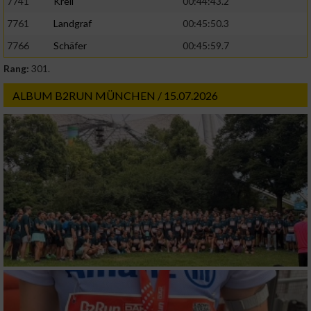
7741
Kreil
00:44:43.2
7761
Landgraf
00:45:50.3
7766
Schäfer
00:45:59.7
Rang:
301.
ALBUM B2RUN MÜNCHEN / 15.07.2026