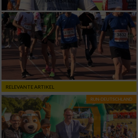
verschiedenen Quellen
Entwicklung und Verbesserung der Angebote
Verwendung reduzierter Daten zur Auswahl
von Inhalten
IAB-Besonderheiten:
Verwendung genauer Standortdaten
Geräte anhand von aktiv angeforderten
Informationen identifizieren
RELEVANTE ARTIKEL
Nicht-IAB-Verarbeitungszwecke:
RUN-DEUTSCHLAND
Notwendig
Performance