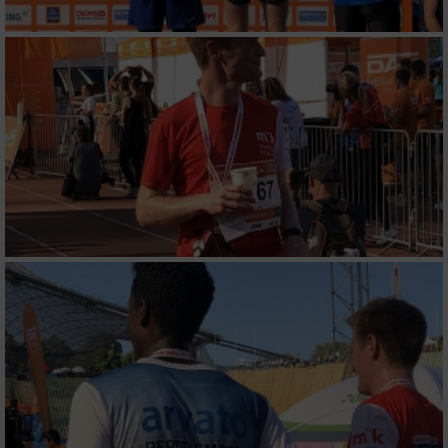
von Werbeanzeigen
Erstellung von Profilen für personalisierte
Werbung
Verwendung von Profilen zur Auswahl
personalisierter Werbung
Erstellung von Profilen zur Personalisierung
von Inhalten
Verwendung von Profilen zur Auswahl
personalisierter Inhalte
Messung der Werbeleistung
Messung der Performance von Inhalten
Analyse von Zielgruppen durch Statistiken
oder Kombinationen von Daten aus