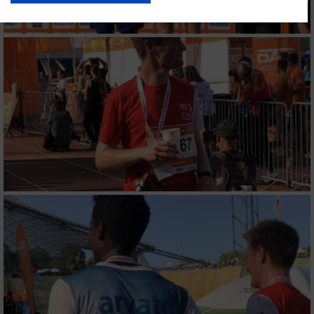
Ihre Einwilligung und die cookie Richtlinie gelten ausschließlich für diese
Website/App.
Partnerliste anzeigen (1 IAB-Anbieter)
Wir nutzen Ihre Daten für folgende Zwecke:
IAB-Verarbeitungszwecke:
Speichern von oder Zugriff auf Informationen
auf einem Endgerät
Verwendung reduzierter Daten zur Auswahl
von Werbeanzeigen
Erstellung von Profilen für personalisierte
Werbung
Verwendung von Profilen zur Auswahl
personalisierter Werbung
Erstellung von Profilen zur Personalisierung
von Inhalten