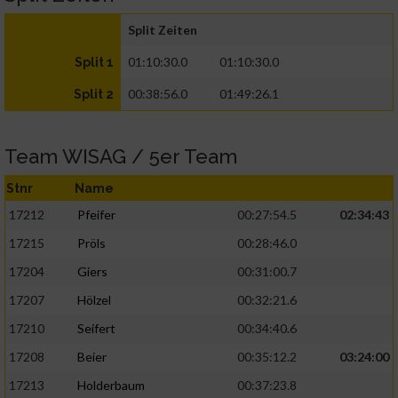
Split Zeiten
01:10:30.0
01:10:30.0
Split 1
00:38:56.0
01:49:26.1
Split 2
Team WISAG / 5er Team
Stnr
Name
17212
Pfeifer
00:27:54.5
02:34:43
17215
Pröls
00:28:46.0
17204
Giers
00:31:00.7
17207
Hölzel
00:32:21.6
17210
Seifert
00:34:40.6
17208
Beier
00:35:12.2
03:24:00
17213
Holderbaum
00:37:23.8