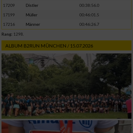
17209
Distler
00:38:56.0
17199
Müller
00:46:01.5
17216
Männer
00:46:26.7
Rang:
1298.
ALBUM B2RUN MÜNCHEN / 15.07.2026