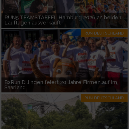
Geräte anhand von aktiv angeforderten
Informationen identifizieren
RUN5 TEAMSTAFFEL Hamburg 2026 an beiden
Lauftagen ausverkauft
Nicht-IAB-Verarbeitungszwecke:
RUN-DEUTSCHLAND
Notwendig
Performance
Funktional
B2Run Dillingen feiert 20 Jahre Firmenlauf im
Saarland
Werbung
RUN-DEUTSCHLAND