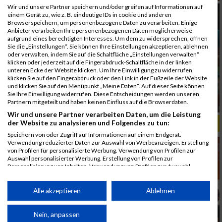
Wir und unsere Partner speichern und/oder greifen auf Informationen auf
einem Gerät zu, wie z. B. eindeutige IDs in cookie und anderen
Browserspeichern, um personenbezogene Daten zu verarbeiten. Einige
Anbieter verarbeiten Ihre personenbezogenen Daten möglicherweise
aufgrund eines berechtigten Interesses. Um dem zu widersprechen, öffnen
Sie die „Einstellungen“. Sie können Ihre Einstellungen akzeptieren, ablehnen
oder verwalten, indem Sie auf die Schaltfläche „Einstellungen verwalten“
klicken oder jederzeit auf die Fingerabdruck-Schaltfläche in der linken
unteren Ecke der Website klicken. Um Ihre Einwilligung zu widerrufen,
klicken Sie auf den Fingerabdruck oder den Link in der Fußzeile der Website
und klicken Sie auf den Menüpunkt „Meine Daten“. Auf dieser Seite können
Sie Ihre Einwilligung widerrufen. Diese Entscheidungen werden unseren
Partnern mitgeteilt und haben keinen Einfluss auf die Browserdaten.
Wir und unsere Partner verarbeiten Daten, um die Leistung
der Website zu analysieren und Folgendes zu tun:
ALBUM B2RUN MÜNCHEN, B2RUN / 16.07.2019
Speichern von oder Zugriff auf Informationen auf einem Endgerät.
Verwendung reduzierter Daten zur Auswahl von Werbeanzeigen. Erstellung
von Profilen für personalisierte Werbung. Verwendung von Profilen zur
Auswahl personalisierter Werbung. Erstellung von Profilen zur
Personalisierung von Inhalten. Verwendung von Profilen zur Auswahl
personalisierter Inhalte. Messung der Werbeleistung. Messung der
Performance von Inhalten. Analyse von Zielgruppen durch Statistiken oder
Kombinationen von Daten aus verschiedenen Quellen. Entwicklung und
Alle akzeptieren
Ablehnen
Verbesserung der Angebote. Verwendung reduzierter Daten zur Auswahl
von Inhalten.
Daten können außerhalb der Europäischen Union weitergegeben und in die
Nein, anpassen
USA gesendet werden.