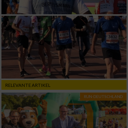
Verwendung von Profilen zur Auswahl
personalisierter Inhalte
Messung der Werbeleistung
Messung der Performance von Inhalten
Analyse von Zielgruppen durch Statistiken
oder Kombinationen von Daten aus
verschiedenen Quellen
Entwicklung und Verbesserung der Angebote
RELEVANTE ARTIKEL
Verwendung reduzierter Daten zur Auswahl
RUN-DEUTSCHLAND
von Inhalten
IAB-Besonderheiten:
Verwendung genauer Standortdaten