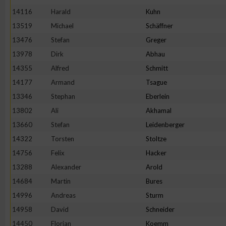
IAB-Besonderheiten:
14116
Harald
Kuhn
Verwendung genauer Standortdaten
13519
Michael
Schäffner
13476
Stefan
Greger
Geräte anhand von aktiv angeforderten Informationen identifi
13978
Dirk
Abhau
14355
Alfred
Schmitt
Nicht-IAB-Verarbeitungszwecke:
14177
Armand
Tsague
13346
Notwendig
Stephan
Eberlein
13802
Ali
Akhamal
13660
Stefan
Leidenberger
Performance
14322
Torsten
Stoltze
14756
Felix
Hacker
Funktional
13288
Alexander
Arold
14684
Martin
Bures
Werbung
14996
Andreas
Sturm
14958
David
Schneider
14450
Florian
Koemm