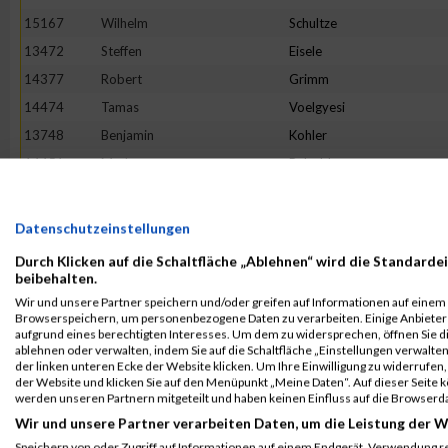
15167
Wilhelm
Schultze
13472
Steffen
Eisele
14377
Robert
Grimm
14474
Tamas
Voelgyesi
13748
Benjamin
Kohler
14451
Marko
Raboldt
13892
Selami
Özdösemeci
13849
Torsten
Lang
Datenschutzeinstellungen
15204
Tristan
Tschaikowsky
Durch Klicken auf die Schaltfläche „Ablehnen“ wird die Standardei
beibehalten.
13926
Andreas
Reeh
Wir und unsere Partner speichern und/oder greifen auf Informationen auf einem G
14623
Andreas
Kinne
Browserspeichern, um personenbezogene Daten zu verarbeiten. Einige Anbiete
13243
Jan-Willem
Poppe
aufgrund eines berechtigten Interesses. Um dem zu widersprechen, öffnen Sie die
ablehnen oder verwalten, indem Sie auf die Schaltfläche „Einstellungen verwalten“
14159
Oliver
Maier
der linken unteren Ecke der Website klicken. Um Ihre Einwilligung zu widerrufen, 
der Website und klicken Sie auf den Menüpunkt „Meine Daten“. Auf dieser Seite 
13938
Holger
Gierse
werden unseren Partnern mitgeteilt und haben keinen Einfluss auf die Browserd
14216
Emmanuel
Gosset
Wir und unsere Partner verarbeiten Daten, um die Leistung der W
14858
Matthias
Meth
Speichern von oder Zugriff auf Informationen auf einem Endgerät. Verwendung r