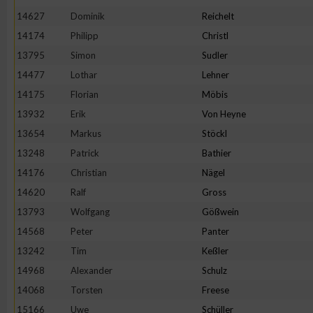
14627
Dominik
Reichelt
14174
Philipp
Christl
13795
Simon
Sudler
14477
Lothar
Lehner
14175
Florian
Möbis
13932
Erik
Von Heyne
13654
Markus
Stöckl
13248
Patrick
Bathier
14176
Christian
Nägel
14620
Ralf
Gross
13793
Wolfgang
Gößwein
14568
Peter
Panter
13242
Tim
Keßler
14968
Alexander
Schulz
14068
Torsten
Freese
15166
Uwe
Schüller