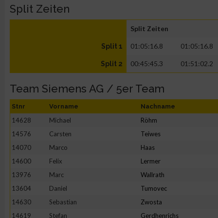
Split Zeiten
Split Zeiten
01:05:16.8
01:05:16.8
Split 1
00:45:45.3
01:51:02.2
Split 2
Team Siemens AG / 5er Team
Stnr
Vorname
Nachname
14628
Michael
Röhm
14576
Carsten
Teiwes
14070
Marco
Haas
14600
Felix
Lermer
13976
Marc
Wallrath
13604
Daniel
Tumovec
14630
Sebastian
Zwosta
14619
Stefan
Gerdhenrichs