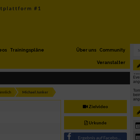
eos
Trainingspläne
Über uns
Community
Veranstalter
nnlich
Michael Junker
Zielvideo
Urkunde
1
Ergebnis auf Facebook teilen
1