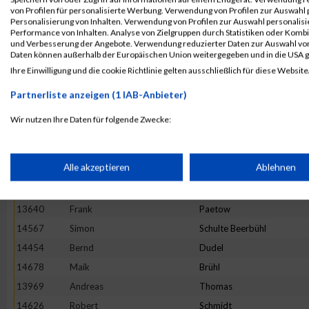
von Profilen für personalisierte Werbung. Verwendung von Profilen zur Auswahl p
14250
Stefan
Labitzke
Personalisierung von Inhalten. Verwendung von Profilen zur Auswahl personalis
Performance von Inhalten. Analyse von Zielgruppen durch Statistiken oder Komb
13600
Jonas
Thummet
und Verbesserung der Angebote. Verwendung reduzierter Daten zur Auswahl von
Daten können außerhalb der Europäischen Union weitergegeben und in die USA 
13749
Reinhard
Schlichte
Ihre Einwilligung und die cookie Richtlinie gelten ausschließlich für diese Website
14069
Rainer
Geiss
Partnerliste anzeigen (1 IAB-Anbieter)
14624
Marcus
Krah
14071
Dirk
Krutzky
Wir nutzen Ihre Daten für folgende Zwecke:
15006
Andreas
Varnholt
IAB-Verarbeitungszwecke:
14419
Gerhard
Reck
Speichern von oder Zugriff auf Informationen auf einem Endge
Alle akzeptieren
Ablehnen
15122
Jens
Wenzel
14911
Christian
Rendel
Verwendung reduzierter Daten zur Auswahl von Werbeanzeige
13640
Frank
Paetow
14567
Simon
Schulte Beerbühl
14454
Erstellung von Profilen für personalisierte Werbung
Bernd
Dudel
14678
Maik
Brühl
13969
Andreas
Thomas
Verwendung von Profilen zur Auswahl personalisierter Werbun
14626
Robert
Schmidt