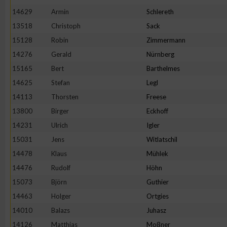
14629
Armin
Schlereth
Erstellung von Profilen zur Personalisierung von Inhalten
13518
Christoph
Sack
15128
Robin
Zimmermann
Verwendung von Profilen zur Auswahl personalisierter Inhalte
14276
Gerald
Nürnberg
15165
Bert
Barthelmes
Messung der Werbeleistung
14625
Stefan
Legl
14113
Thorsten
Freese
13800
Birger
Eckhoff
Messung der Performance von Inhalten
14231
Ulrich
Igler
Analyse von Zielgruppen durch Statistiken oder Kombinatione
15031
Jens
Witlatschil
verschiedenen Quellen
14478
Klaus
Mühlek
14476
Rudolf
Höhn
Entwicklung und Verbesserung der Angebote
15073
Björn
Guthier
14463
Holger
Ortgies
Verwendung reduzierter Daten zur Auswahl von Inhalten
14010
Balazs
Juhasz
14126
Matthias
Moßner