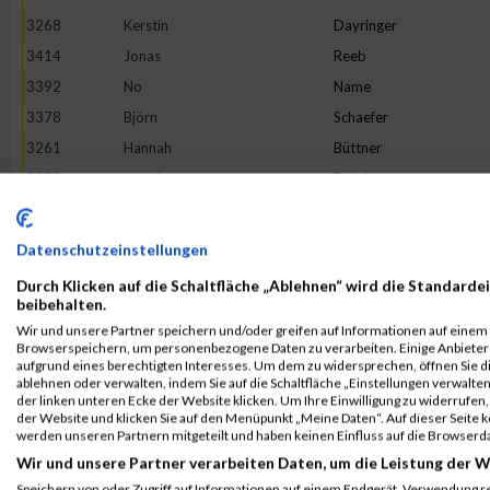
3268
Kerstin
Dayringer
3414
Jonas
Reeb
3392
No
Name
3378
Björn
Schaefer
3261
Hannah
Büttner
3370
Jennifer
Riordan
3318
David
Just
3300
Tumbrink
Hannah Lea
Datenschutzeinstellungen
3356
Manuel
Nelke
Durch Klicken auf die Schaltfläche „Ablehnen“ wird die Standardei
3348
Thomas
Merdan
beibehalten.
Wir und unsere Partner speichern und/oder greifen auf Informationen auf einem G
3279
Astrid
Eisenbarth
Browserspeichern, um personenbezogene Daten zu verarbeiten. Einige Anbiete
3367
Christopher
Prass
aufgrund eines berechtigten Interesses. Um dem zu widersprechen, öffnen Sie die
ablehnen oder verwalten, indem Sie auf die Schaltfläche „Einstellungen verwalten“
3406
Lisa
Steppan
der linken unteren Ecke der Website klicken. Um Ihre Einwilligung zu widerrufen, 
der Website und klicken Sie auf den Menüpunkt „Meine Daten“. Auf dieser Seite 
3290
Michael
Gattner
werden unseren Partnern mitgeteilt und haben keinen Einfluss auf die Browserd
3353
Manolo
Mugnaini
Wir und unsere Partner verarbeiten Daten, um die Leistung der W
3444
Greta Sophia
Jung
Speichern von oder Zugriff auf Informationen auf einem Endgerät. Verwendung r