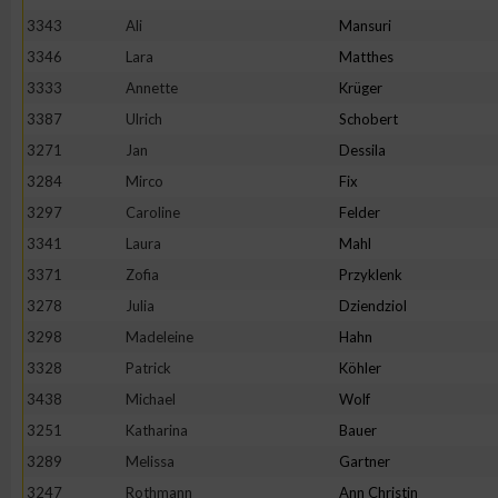
IAB-Besonderheiten:
3343
Ali
Mansuri
Verwendung genauer Standortdaten
3346
Lara
Matthes
3333
Annette
Krüger
3387
Ulrich
Schobert
Geräte anhand von aktiv angeforderten Informationen identifi
3271
Jan
Dessila
Nicht-IAB-Verarbeitungszwecke:
3284
Mirco
Fix
3297
Caroline
Felder
Notwendig
3341
Laura
Mahl
3371
Zofia
Przyklenk
Performance
3278
Julia
Dziendziol
3298
Madeleine
Hahn
Funktional
3328
Patrick
Köhler
3438
Michael
Wolf
Werbung
3251
Katharina
Bauer
3289
Melissa
Gartner
3247
Rothmann
Ann Christin