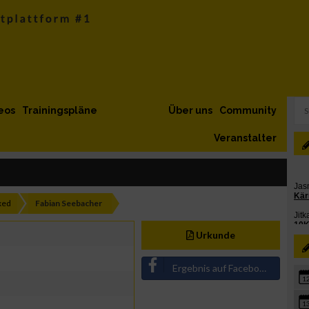
eos
Trainingspläne
Über uns
Community
Veranstalter
xed
Fabian Seebacher
Urkunde
Ergebnis auf Facebook teilen
1
1