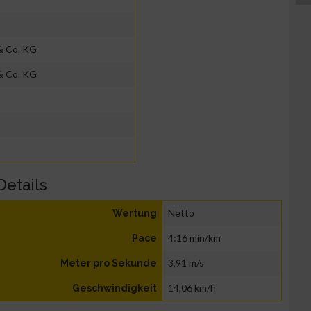
& Co. KG
& Co. KG
Details
Netto
Wertung
4:16 min/km
Pace
3,91 m/s
Meter pro Sekunde
14,06 km/h
Geschwindigkeit