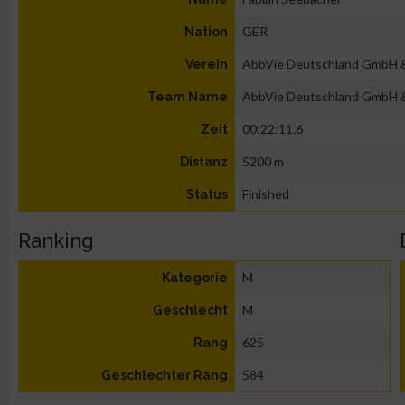
GER
Nation
AbbVie Deutschland GmbH 
Verein
AbbVie Deutschland GmbH 
Team Name
00:22:11.6
Zeit
5200 m
Distanz
Finished
Status
Ranking
M
Kategorie
M
Geschlecht
625
Rang
584
Geschlechter Rang