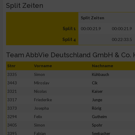
Split Zeiten
Split Zeiten
00:00:21.9
00:00:21.9
Split 1
00:22:33.5
Split 4
Team AbbVie Deutschland GmbH & Co. 
Stnr
Vorname
Nachname
3335
Simon
Kühbauch
3443
Miroslav
Cik
3321
Nicolas
Kaiser
3317
Friederike
Junge
3373
Josepha
Rörig
3294
Felix
Gutheim
3405
Simon
Spohr
3395
Fabian
Seebacher