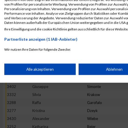
von Profilen für personalisierte Werbung. Verwendung von Profilen zur Auswahl p
3354
Lennart
Müller
Personalisierung von Inhalten. Verwendung von Profilen zur Auswahl personalis
Performance von Inhalten. Analyse von Zielgruppen durch Statistiken oder Komb
3351
Milena
Milleck
und Verbesserung der Angebote. Verwendung reduzierter Daten zur Auswahl von
3270
Isabelle
Deimel
Daten können außerhalb der Europäischen Union weitergegeben und in die USA 
Ihre Einwilligung und die cookie Richtlinie gelten ausschließlich für diese Website
3350
Benjamin
Mielich-Süß
3410
Alexander
Stumpf
Partnerliste anzeigen (1 IAB-Anbieter)
3393
Hassinger
Sebastian
Wir nutzen Ihre Daten für folgende Zwecke:
3291
Valentin
Glöckler
IAB-Verarbeitungszwecke:
3342
Florian
Mahler
Speichern von oder Zugriff auf Informationen auf einem Endge
Alle akzeptieren
Ablehnen
3437
Annabelle
Woesler
3345
Judith
Martin
Verwendung reduzierter Daten zur Auswahl von Werbeanzeige
3402
Giuseppe
Simonte
3332
Silvia
Krakow
3288
Raffa
Garofalo
Erstellung von Profilen für personalisierte Werbung
3277
Kristina
Dzeyk
3430
Alexander
Wiebe
Verwendung von Profilen zur Auswahl personalisierter Werbun
3252
Katharina
Beier