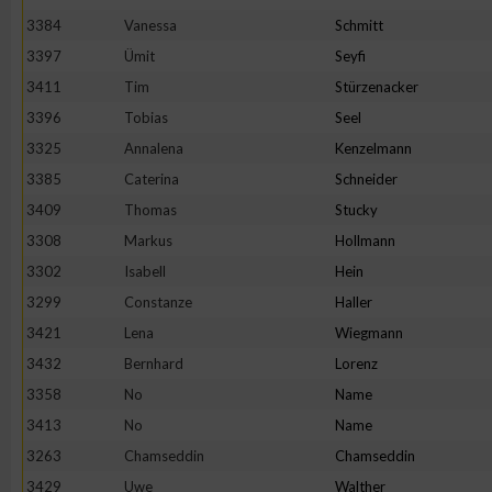
3384
Vanessa
Schmitt
Erstellung von Profilen zur Personalisierung von Inhalten
3397
Ümit
Seyfi
3411
Tim
Stürzenacker
Verwendung von Profilen zur Auswahl personalisierter Inhalte
3396
Tobias
Seel
3325
Annalena
Kenzelmann
Messung der Werbeleistung
3385
Caterina
Schneider
3409
Thomas
Stucky
3308
Markus
Hollmann
Messung der Performance von Inhalten
3302
Isabell
Hein
3299
Constanze
Haller
Analyse von Zielgruppen durch Statistiken oder Kombinatione
verschiedenen Quellen
3421
Lena
Wiegmann
3432
Bernhard
Lorenz
Entwicklung und Verbesserung der Angebote
3358
No
Name
3413
No
Name
Verwendung reduzierter Daten zur Auswahl von Inhalten
3263
Chamseddin
Chamseddin
3429
Uwe
Walther