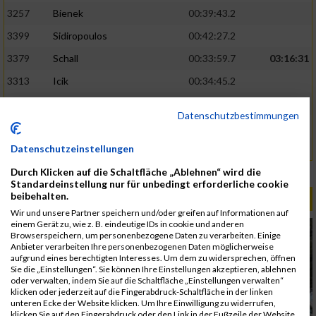
3257
Bienek
00:39:43.2
3399
Sidiropoulos
00:42:27.2
3379
Schall
00:33:59.7
03:16:31
3313
Icik
00:34:45.2
3316
Jovana
00:34:54.5
Datenschutzbestimmungen
3248
Antretter
00:46:26.1
Datenschutzeinstellungen
3327
Kobal
00:46:26.3
Durch Klicken auf die Schaltfläche „Ablehnen“ wird die
Rang:
49.
Standardeinstellung nur für unbedingt erforderliche cookie
beibehalten.
ALBUM B2RUN MÜNCHEN / 15.07.2026
Wir und unsere Partner speichern und/oder greifen auf Informationen auf
einem Gerät zu, wie z. B. eindeutige IDs in cookie und anderen
Browserspeichern, um personenbezogene Daten zu verarbeiten. Einige
Anbieter verarbeiten Ihre personenbezogenen Daten möglicherweise
aufgrund eines berechtigten Interesses. Um dem zu widersprechen, öffnen
Sie die „Einstellungen“. Sie können Ihre Einstellungen akzeptieren, ablehnen
oder verwalten, indem Sie auf die Schaltfläche „Einstellungen verwalten“
klicken oder jederzeit auf die Fingerabdruck-Schaltfläche in der linken
unteren Ecke der Website klicken. Um Ihre Einwilligung zu widerrufen,
klicken Sie auf den Fingerabdruck oder den Link in der Fußzeile der Website