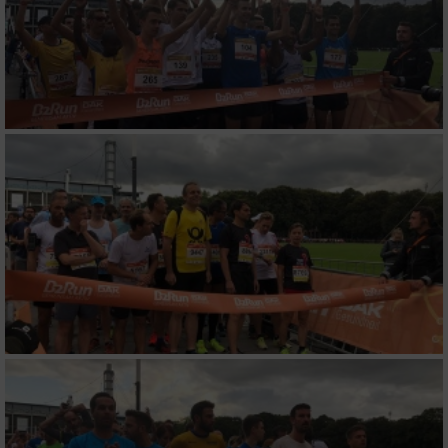
Messung der Performance von Inhalten
Analyse von Zielgruppen durch Statistiken
oder Kombinationen von Daten aus
verschiedenen Quellen
Entwicklung und Verbesserung der Angebote
Verwendung reduzierter Daten zur Auswahl
von Inhalten
IAB-Besonderheiten:
Verwendung genauer Standortdaten
Geräte anhand von aktiv angeforderten
Informationen identifizieren
Nicht-IAB-Verarbeitungszwecke:
Notwendig