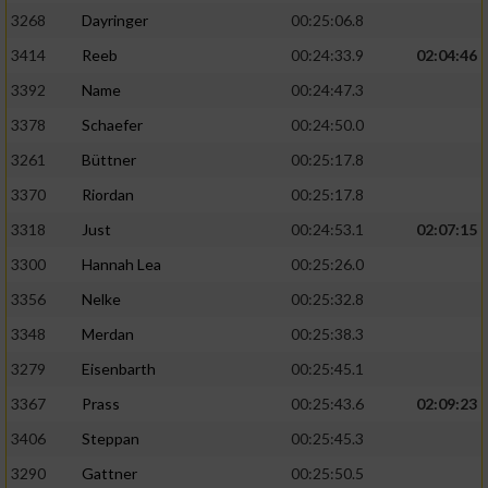
3268
Dayringer
00:25:06.8
3414
Reeb
00:24:33.9
02:04:46
3392
Name
00:24:47.3
3378
Schaefer
00:24:50.0
3261
Büttner
00:25:17.8
3370
Riordan
00:25:17.8
3318
Just
00:24:53.1
02:07:15
3300
Hannah Lea
00:25:26.0
3356
Nelke
00:25:32.8
3348
Merdan
00:25:38.3
3279
Eisenbarth
00:25:45.1
3367
Prass
00:25:43.6
02:09:23
3406
Steppan
00:25:45.3
3290
Gattner
00:25:50.5