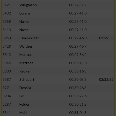
3421
Wiegmann
00:29:31.2
3432
Lorenz
00:29:41.0
3358
Name
00:29:41.0
3413
Name
00:29:41.0
3263
Chamseddin
00:29:46.0
02:29:58
3429
Walther
00:29:46.7
3343
Mansuri
00:29:56.2
3346
Matthes
00:30:13.0
3333
Krüger
00:30:16.8
3387
Schobert
00:30:03.3
02:32:32
3271
Dessila
00:30:26.3
3284
Fix
00:30:27.6
3297
Felder
00:30:31.2
3341
Mahl
00:31:04.3