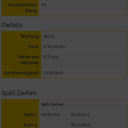
90
Geschlechter
Rang
Details
Netto
Wertung
4:30 min/km
Pace
3,71 m/s
Meter pro
Sekunde
13,34 km/h
Geschwindigkeit
Split Zeiten
Split Zeiten
00:04:26.1
00:04:26.1
Split 1
00:27:49.6
Split 4