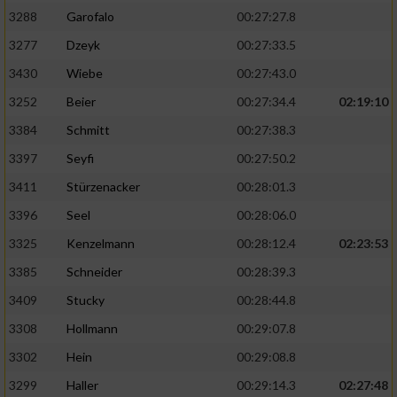
3288
Garofalo
00:27:27.8
3277
Dzeyk
00:27:33.5
3430
Wiebe
00:27:43.0
3252
Beier
00:27:34.4
02:19:10
3384
Schmitt
00:27:38.3
3397
Seyfi
00:27:50.2
3411
Stürzenacker
00:28:01.3
3396
Seel
00:28:06.0
3325
Kenzelmann
00:28:12.4
02:23:53
3385
Schneider
00:28:39.3
3409
Stucky
00:28:44.8
3308
Hollmann
00:29:07.8
3302
Hein
00:29:08.8
3299
Haller
00:29:14.3
02:27:48