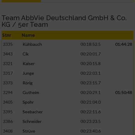
Team AbbVie Deutschland GmbH & Co.
KG / 5er Team
Stnr
Name
3335
Kühbauch
00:18:52.5
01:44:28
3443
Cik
00:20:01.7
3321
Kaiser
00:20:15.8
3317
Junge
00:22:03.1
3373
Rörig
00:23:15.7
3294
Gutheim
00:20:29.1
01:50:48
3405
Spohr
00:21:04.0
3395
Seebacher
00:22:11.6
3386
Schneider
00:23:23.5
3408
Strüve
00:23:40.6