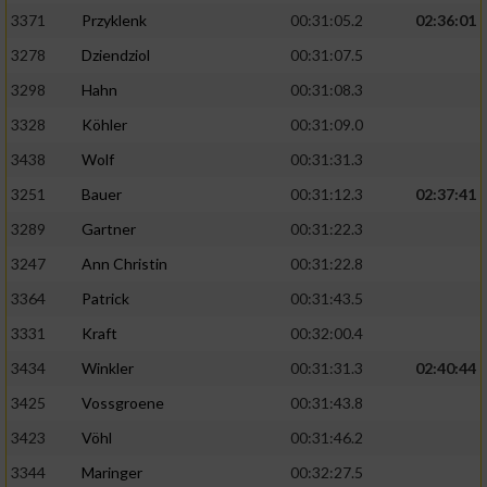
3371
Przyklenk
00:31:05.2
02:36:01
3278
Dziendziol
00:31:07.5
3298
Hahn
00:31:08.3
3328
Köhler
00:31:09.0
3438
Wolf
00:31:31.3
3251
Bauer
00:31:12.3
02:37:41
3289
Gartner
00:31:22.3
3247
Ann Christin
00:31:22.8
3364
Patrick
00:31:43.5
3331
Kraft
00:32:00.4
3434
Winkler
00:31:31.3
02:40:44
3425
Vossgroene
00:31:43.8
3423
Vöhl
00:31:46.2
3344
Maringer
00:32:27.5