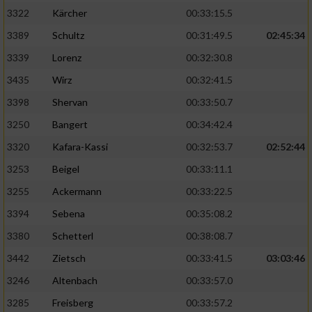
3322
Kärcher
00:33:15.5
3389
Schultz
00:31:49.5
02:45:34
3339
Lorenz
00:32:30.8
3435
Wirz
00:32:41.5
3398
Shervan
00:33:50.7
3250
Bangert
00:34:42.4
3320
Kafara-Kassi
00:32:53.7
02:52:44
3253
Beigel
00:33:11.1
3255
Ackermann
00:33:22.5
3394
Sebena
00:35:08.2
3380
Schetterl
00:38:08.7
3442
Zietsch
00:33:41.5
03:03:46
3246
Altenbach
00:33:57.0
3285
Freisberg
00:33:57.2