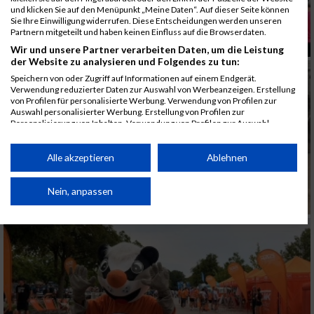
und klicken Sie auf den Menüpunkt „Meine Daten“. Auf dieser Seite können
Sie Ihre Einwilligung widerrufen. Diese Entscheidungen werden unseren
Partnern mitgeteilt und haben keinen Einfluss auf die Browserdaten.
Wir und unsere Partner verarbeiten Daten, um die Leistung
der Website zu analysieren und Folgendes zu tun:
Speichern von oder Zugriff auf Informationen auf einem Endgerät.
Verwendung reduzierter Daten zur Auswahl von Werbeanzeigen. Erstellung
von Profilen für personalisierte Werbung. Verwendung von Profilen zur
Auswahl personalisierter Werbung. Erstellung von Profilen zur
Personalisierung von Inhalten. Verwendung von Profilen zur Auswahl
personalisierter Inhalte. Messung der Werbeleistung. Messung der
Performance von Inhalten. Analyse von Zielgruppen durch Statistiken oder
Kombinationen von Daten aus verschiedenen Quellen. Entwicklung und
Alle akzeptieren
Ablehnen
Verbesserung der Angebote. Verwendung reduzierter Daten zur Auswahl
von Inhalten.
Daten können außerhalb der Europäischen Union weitergegeben und in die
Nein, anpassen
USA gesendet werden.
Ihre Einwilligung und die cookie Richtlinie gelten ausschließlich für diese
Website/App.
Partnerliste anzeigen (1 IAB-Anbieter)
Wir nutzen Ihre Daten für folgende Zwecke:
IAB-Verarbeitungszwecke: