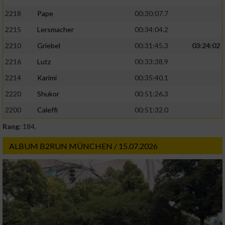
2218
Pape
00:30:07.7
2215
Lersmacher
00:34:04.2
2210
Griebel
00:31:45.3
03:24:02
2216
Lutz
00:33:38.9
2214
Karimi
00:35:40.1
2220
Shukor
00:51:26.3
2200
Caleffi
00:51:32.0
Rang:
184.
ALBUM B2RUN MÜNCHEN / 15.07.2026