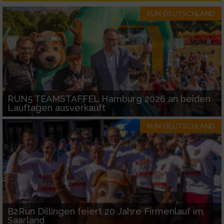
IAB-Besonderheiten:
RUN-DEUTSCHLAND
Verwendung genauer Standortdaten
Geräte anhand von aktiv angeforderten
Informationen identifizieren
Nicht-IAB-Verarbeitungszwecke:
RUN5 TEAMSTAFFEL Hamburg 2026 an beiden
Notwendig
Lauftagen ausverkauft
RUN-DEUTSCHLAND
Performance
Funktional
Werbung
B2Run Dillingen feiert 20 Jahre Firmenlauf im
Saarland