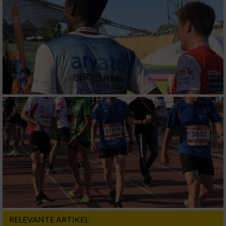
Erstellung von Profilen zur Personalisierung
von Inhalten
Verwendung von Profilen zur Auswahl
personalisierter Inhalte
Messung der Werbeleistung
Messung der Performance von Inhalten
Analyse von Zielgruppen durch Statistiken
oder Kombinationen von Daten aus
verschiedenen Quellen
Entwicklung und Verbesserung der Angebote
Verwendung reduzierter Daten zur Auswahl
von Inhalten
RELEVANTE ARTIKEL