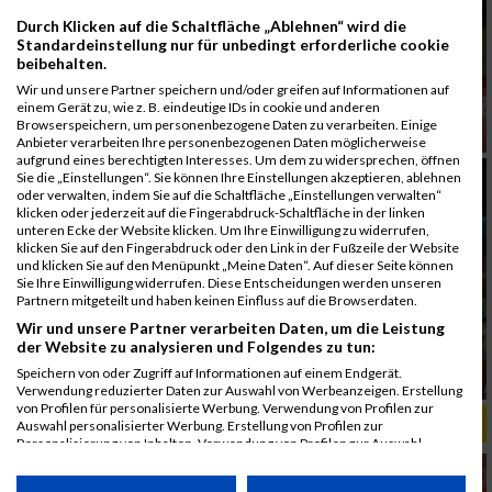
Durch Klicken auf die Schaltfläche „Ablehnen“ wird die
Standardeinstellung nur für unbedingt erforderliche cookie
beibehalten.
Wir und unsere Partner speichern und/oder greifen auf Informationen auf
einem Gerät zu, wie z. B. eindeutige IDs in cookie und anderen
Browserspeichern, um personenbezogene Daten zu verarbeiten. Einige
Anbieter verarbeiten Ihre personenbezogenen Daten möglicherweise
aufgrund eines berechtigten Interesses. Um dem zu widersprechen, öffnen
Sie die „Einstellungen“. Sie können Ihre Einstellungen akzeptieren, ablehnen
oder verwalten, indem Sie auf die Schaltfläche „Einstellungen verwalten“
klicken oder jederzeit auf die Fingerabdruck-Schaltfläche in der linken
unteren Ecke der Website klicken. Um Ihre Einwilligung zu widerrufen,
klicken Sie auf den Fingerabdruck oder den Link in der Fußzeile der Website
und klicken Sie auf den Menüpunkt „Meine Daten“. Auf dieser Seite können
Sie Ihre Einwilligung widerrufen. Diese Entscheidungen werden unseren
Partnern mitgeteilt und haben keinen Einfluss auf die Browserdaten.
Wir und unsere Partner verarbeiten Daten, um die Leistung
der Website zu analysieren und Folgendes zu tun:
Speichern von oder Zugriff auf Informationen auf einem Endgerät.
Verwendung reduzierter Daten zur Auswahl von Werbeanzeigen. Erstellung
von Profilen für personalisierte Werbung. Verwendung von Profilen zur
ALBUM B2RUN MÜNCHEN, B2RUN / 16.07.2019
Auswahl personalisierter Werbung. Erstellung von Profilen zur
Personalisierung von Inhalten. Verwendung von Profilen zur Auswahl
personalisierter Inhalte. Messung der Werbeleistung. Messung der
Performance von Inhalten. Analyse von Zielgruppen durch Statistiken oder