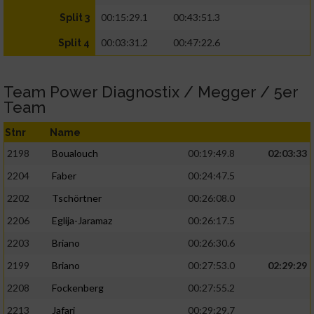
00:15:29.1
00:43:51.3
Split 3
00:03:31.2
00:47:22.6
Split 4
Team Power Diagnostix / Megger / 5er
Team
Stnr
Name
2198
Boualouch
00:19:49.8
02:03:33
2204
Faber
00:24:47.5
2202
Tschörtner
00:26:08.0
2206
Eglija-Jaramaz
00:26:17.5
2203
Briano
00:26:30.6
2199
Briano
00:27:53.0
02:29:29
2208
Fockenberg
00:27:55.2
2213
Jafari
00:29:29.7