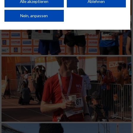
Kombinationen von Daten aus verschiedenen Quellen. Entwicklung und
Alle akzeptieren
Ablehnen
Verbesserung der Angebote. Verwendung reduzierter Daten zur Auswahl
von Inhalten.
Daten können außerhalb der Europäischen Union weitergegeben und in die
Nein, anpassen
USA gesendet werden.
Ihre Einwilligung und die cookie Richtlinie gelten ausschließlich für diese
Website/App.
Partnerliste anzeigen (1 IAB-Anbieter)
Wir nutzen Ihre Daten für folgende Zwecke:
IAB-Verarbeitungszwecke:
Speichern von oder Zugriff auf Informationen
auf einem Endgerät
Verwendung reduzierter Daten zur Auswahl
von Werbeanzeigen
Erstellung von Profilen für personalisierte
Werbung
Verwendung von Profilen zur Auswahl
personalisierter Werbung