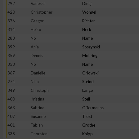
IAB-Besonderheiten:
292
Vanessa
Dinaj
420
Christopher
Wongel
Verwendung genauer Standortdaten
376
Gregor
Richter
314
Heiko
Heck
Geräte anhand von aktiv angeforderten Informationen identifi
283
No
Name
399
Anja
Soszynski
Nicht-IAB-Verarbeitungszwecke:
359
Dennis
Möhring
Notwendig
358
No
Name
367
Danielle
Orlowski
Performance
274
Nina
Steinel
349
Christoph
Lange
Funktional
400
Kristina
Steil
363
Sabrina
Offermanns
407
Susanne
Trost
Werbung
401
Fabian
Grothe
338
Thorsten
Knipp