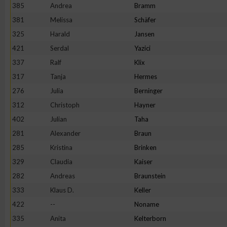
385
Andrea
Bramm
Erstellung von Profilen zur Personalisierung von Inhalten
381
Melissa
Schäfer
325
Harald
Jansen
421
Serdal
Yazici
Verwendung von Profilen zur Auswahl personalisierter Inhalte
337
Ralf
Klix
317
Tanja
Hermes
Messung der Werbeleistung
276
Julia
Berninger
312
Christoph
Hayner
Messung der Performance von Inhalten
402
Julian
Taha
281
Alexander
Braun
Analyse von Zielgruppen durch Statistiken oder Kombinatione
285
Kristina
Brinken
verschiedenen Quellen
329
Claudia
Kaiser
282
Andreas
Braunstein
Entwicklung und Verbesserung der Angebote
333
Klaus D.
Keller
422
--
Noname
Verwendung reduzierter Daten zur Auswahl von Inhalten
335
Anita
Kelterborn