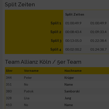
Split Zeiten
Split Zeiten
01:00:49.9
01:00:49.9
Split 1
00:08:43.4
01:09:33.4
Split 2
00:13:05.0
01:22:38.4
Split 3
00:02:00.2
01:24:38.7
Split 4
Team Allianz Köln / 5er Team
Stnr
Vorname
Nachname
344
Peter
Krüger
351
No
Name
380
Patryk
Samborski
328
Lisa
Jung
410
No
Name