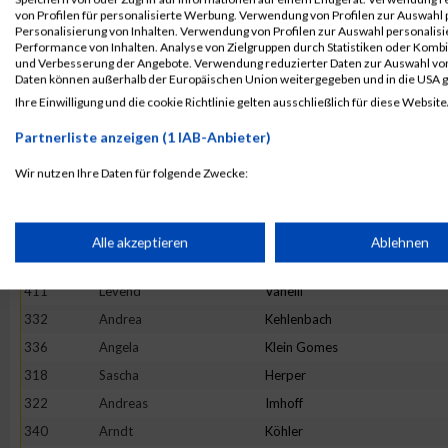
277
Georg
Bertram
von Profilen für personalisierte Werbung. Verwendung von Profilen zur Auswahl p
Personalisierung von Inhalten. Verwendung von Profilen zur Auswahl personalis
284
Nina
Breuer
Performance von Inhalten. Analyse von Zielgruppen durch Statistiken oder Komb
und Verbesserung der Angebote. Verwendung reduzierter Daten zur Auswahl von
327
Michaela
Jennen
Daten können außerhalb der Europäischen Union weitergegeben und in die USA 
297
Benedikt
Fehr
Ihre Einwilligung und die cookie Richtlinie gelten ausschließlich für diese Website
353
Philipp
Martin
Partnerliste anzeigen (1 IAB-Anbieter)
370
Matthias
Pelzer
Wir nutzen Ihre Daten für folgende Zwecke:
352
Katharina
Lüttringhaus
IAB-Verarbeitungszwecke:
279
Noella
Bifu Bidi
417
Jürgen
Wiemann
Speichern von oder Zugriff auf Informationen auf einem Endge
Alle akzeptieren
Ablehnen
383
Marco
Scheel
411
Levend
Vanelli
Verwendung reduzierter Daten zur Auswahl von Werbeanzeige
332
Andrea
Kehlenbach
336
Angela
Klein Gomes
Erstellung von Profilen für personalisierte Werbung
318
Sascha
Herper
322
Andreas
Imhoff
Verwendung von Profilen zur Auswahl personalisierter Werbun
340
Arndt
Köhler