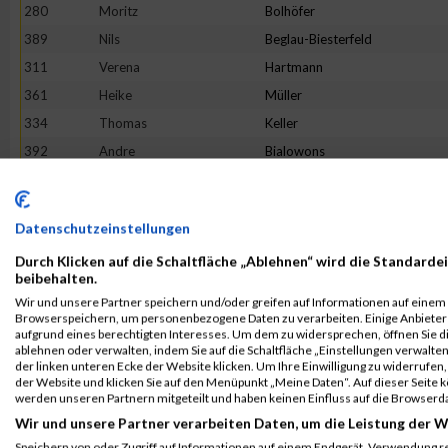
280
Moritz
Bolhöfer
389
Nils
Beglau-Biesterfeld
311
Verena
Hartmann
361
Heike
Müller
334
Thomas
Keller
392
Andre
Bialowons
398
Christopher
Senk
330
Anna
Kapelan
Datenschutzeinstellungen
384
Marie
Scheible
Durch Klicken auf die Schaltfläche „Ablehnen“ wird die Standardei
343
David
Kriechel
beibehalten.
415
Bastian
Widdermann
Wir und unsere Partner speichern und/oder greifen auf Informationen auf einem G
Browserspeichern, um personenbezogene Daten zu verarbeiten. Einige Anbiete
348
No
Name
aufgrund eines berechtigten Interesses. Um dem zu widersprechen, öffnen Sie die
303
Nina
Gladbach
ablehnen oder verwalten, indem Sie auf die Schaltfläche „Einstellungen verwalten“
der linken unteren Ecke der Website klicken. Um Ihre Einwilligung zu widerrufen, 
397
Nadine
Schulz
der Website und klicken Sie auf den Menüpunkt „Meine Daten“. Auf dieser Seite 
werden unseren Partnern mitgeteilt und haben keinen Einfluss auf die Browserd
387
Bastian
Schiemann
Wir und unsere Partner verarbeiten Daten, um die Leistung der W
346
No
Name
Speichern von oder Zugriff auf Informationen auf einem Endgerät. Verwendung r