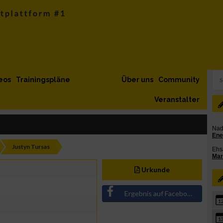
eos
Trainingspläne
Über uns
Community
Veranstalter
Justyn Tursas
Urkunde
Ergebnis auf Facebook teilen
1
1